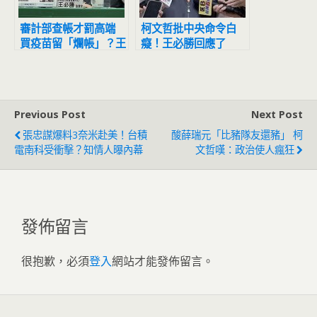
審計部查帳才罰高端
柯文哲批中央命令白
買疫苗留「爛帳」？王
癡！王必勝回應了
必勝：不會再跟陳時中
討論
Previous Post
Next Post
張忠謀爆料3奈米赴美！台積
酸薛瑞元「比豬隊友還豬」 柯
電南科受衝擊？知情人曝內幕
文哲嘆：政治使人瘋狂
發佈留言
很抱歉，必須
登入
網站才能發佈留言。