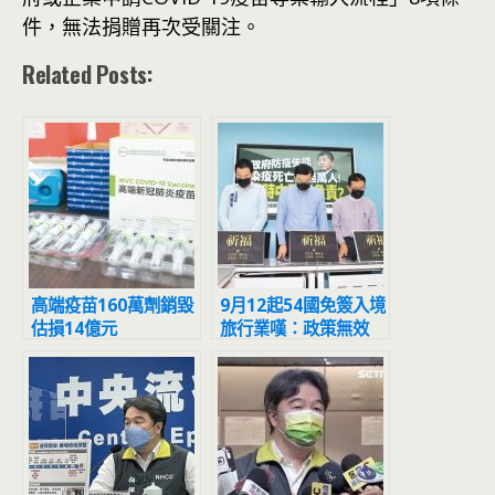
件，無法捐贈再次受關注。
Related Posts:
高端疫苗160萬劑銷毀
9月12起54國免簽入境
估損14億元
旅行業嘆：政策無效
「玩假的」