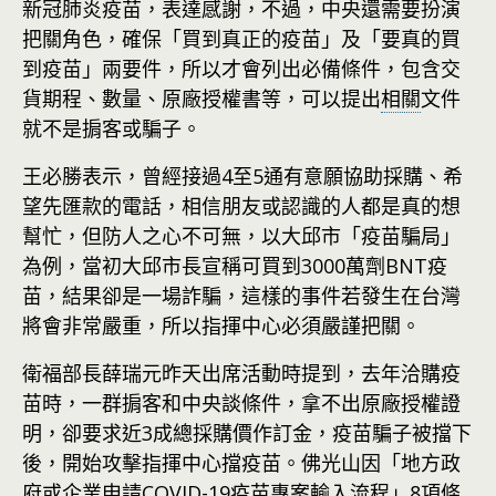
新冠肺炎疫苗，表達感謝，不過，中央還需要扮演
把關角色，確保「買到真正的疫苗」及「要真的買
到疫苗」兩要件，所以才會列出必備條件，包含交
貨期程、數量、原廠授權書等，可以提出
相關
文件
就不是掮客或騙子。
王必勝表示，曾經接過4至5通有意願協助採購、希
望先匯款的電話，相信朋友或認識的人都是真的想
幫忙，但防人之心不可無，以大邱市「疫苗騙局」
為例，當初大邱市長宣稱可買到3000萬劑BNT疫
苗，結果卻是一場詐騙，這樣的事件若發生在台灣
將會非常嚴重，所以指揮中心必須嚴謹把關。
衛福部長薛瑞元昨天出席活動時提到，去年洽購疫
苗時，一群掮客和中央談條件，拿不出原廠授權證
明，卻要求近3成總採購價作訂金，疫苗騙子被擋下
後，開始攻擊指揮中心擋疫苗。佛光山因「地方政
府或企業申請COVID-19疫苗專案輸入流程」8項條