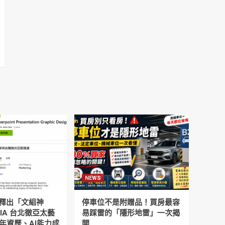
NEWS
釋出「文組神
停車位不是附贈品！買房最容
DIA 台北徵亞太藝
易踩雷的「隱形地雷」一次揭
年資歷、AI能力成
開