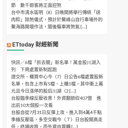
節 數千遊客將正面迎煞
台中市清水區明（8）日晚間將舉行傳統「送
肉粽」除煞儀式，預計於鰲峰山自行車場外的
鰲海路開壇作法，隨後驅車將煞氣 […]
ETtoday 財經新聞
快訊／6檔「抓去關」新名單！萬金股川湖入
列 下周處置新制起跑
證交所、櫃買中心今（7）日公告6檔處置股新
名單，包含上市有5檔、上櫃1檔，其中衝上萬
元且今日漲停的股后川湖（2 […]
台股臨季線反壓收黑！外資翻臉砍407億 進
出前10大個股一次看
台股自從7月31日反彈上攻，進入到4萬4千點
季線反壓區，多空交戰今（７）日台股開高走
低，終場收跌，而外資由買轉 […]