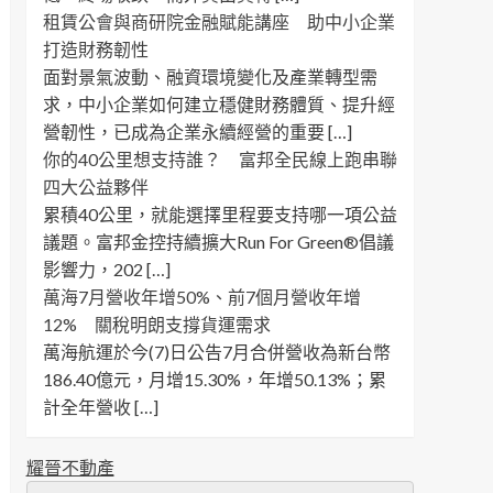
租賃公會與商研院金融賦能講座 助中小企業
打造財務韌性
面對景氣波動、融資環境變化及產業轉型需
求，中小企業如何建立穩健財務體質、提升經
營韌性，已成為企業永續經營的重要 […]
你的40公里想支持誰？ 富邦全民線上跑串聯
四大公益夥伴
累積40公里，就能選擇里程要支持哪一項公益
議題。富邦金控持續擴大Run For Green®倡議
影響力，202 […]
萬海7月營收年增50%、前7個月營收年增
12% 關稅明朗支撐貨運需求
萬海航運於今(7)日公告7月合併營收為新台幣
186.40億元，月增15.30%，年增50.13%；累
計全年營收 […]
耀晉不動產