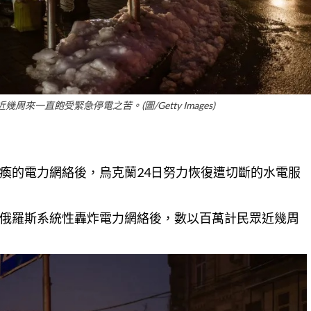
來一直飽受緊急停電之苦。(圖/Getty Images)
瘓的電力網絡後，烏克蘭24日努力恢復遭切斷的水電服
俄羅斯系統性轟炸電力網絡後，數以百萬計民眾近幾周