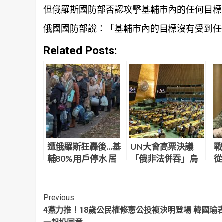
但俄羅斯國防部否認攻擊基輔市內的任何目標
俄國國防部說：「基輔市內的目標沒有受到任
Related Posts:
遭俄羅斯狂轟後…基
UN大會高票決議
戰
輔80%用戶停水 居
「俄非法併吞」烏
從
民寒天中排隊取水
克蘭4區 中國棄權：
無助解決問題
Continue
Previous
4黨力推！18歲公民權修憲公投複決明登場 韓國瑜
Reading