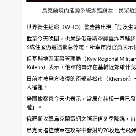
烏克蘭境內能源系統瀕臨崩潰，民眾近幾周來
世界衛生組織（WHO）警告將出現「危及生
截至今天晚間，也就是俄羅斯空襲轟炸基輔超過24小
6成住家仍遭遇緊急停電，所幸市府官員表示
但基輔地區軍事管理局（Kyiv Regional Milita
Kuleba）表示，俄軍的轟炸在基輔近郊維什戈羅
日前才被烏方收復的南部赫松市（Kherso
人罹難。
烏國檢察官今天也表示，當局在赫松一帶已發
體」。
俄羅斯攻擊烏克蘭電網之際正值冬季降臨，首
烏克蘭指控俄軍在攻擊中發射約70枚巡弋飛彈