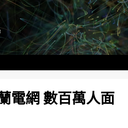
地
蘭電網 數百萬人面