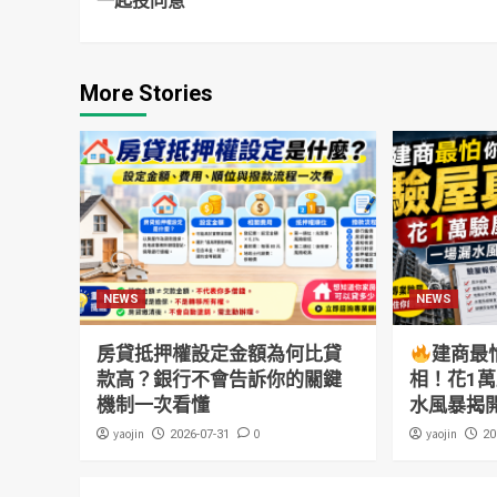
一起投同意
More Stories
NEWS
NEWS
房貸抵押權設定金額為何比貸
建商最
款高？銀行不會告訴你的關鍵
相！花1
機制一次看懂
水風暴揭
yaojin
0
yaojin
2026-07-31
20