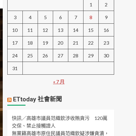
1
2
3
4
5
6
7
8
9
10
11
12
13
14
15
16
17
18
19
20
21
22
23
24
25
26
27
28
29
30
31
« 7 月
ETtoday 社會新聞
快訊／高雄市議員范織欽涉收賄貪污 120萬
交保、禁止接觸證人
無黨籍高雄市原住民議員范織欽疑涉嫌貪瀆，