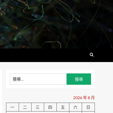
搜
尋
關
鍵
2026 年 8 月
字:
一
二
三
四
五
六
日