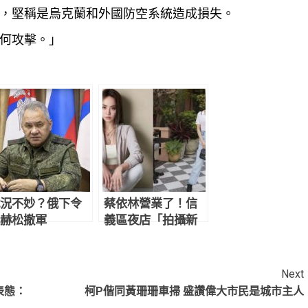
，堅稱是烏克蘭和外國防空系統造成損失。
何攻擊。」
況不妙？俄下令
蔡依林營業了！信
赫松撤軍
義區夜店「拍攝新
計畫影片」網友目
擊驚：本人正到翻
掉
Next
表態：
柯P偕同黃珊珊車掃 盛讚偉大市民是城市主人