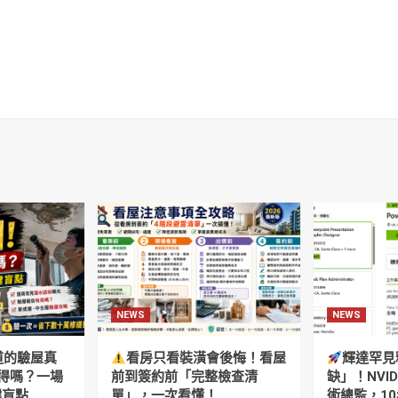
NEWS
NEWS
道的驗屋真
看房只看裝潢會後悔！看屋
輝達罕見
得嗎？一場
前到簽約前「完整檢查清
缺」！NVI
鍵盲點
單」，一次看懂！
術總監，10