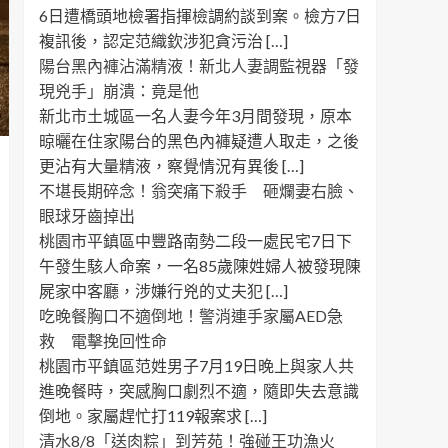
6日遭橋頭地檢署指揮檢調約談到案。檢方7日
複訊後，認定范織欽涉犯貪污治 […]
陽台黑內褲沾滿精液！新北人妻調監視器「發
現兇手」崩潰：竟是他
新北市土城區一名人妻今年3月間發現，原本
晾曬在住家陽台的黑色內褲疑遭人取走，之後
更沾有大量精液，察覺情況有異後 […]
不堪長期碎念！翁突痛下殺手 砸爛妻右臉、
眼球牙齒掉出
桃園市平鎮區中豐路南勢二段一處民宅7日下
午發生駭人命案，一名85歲陳姓婦人被發現陳
屍家中客廳，涉嫌行兇的丈夫犯 […]
吃晚餐胸口不適倒地！警消連手家屬AED急
救 電擊挽回性命
桃園市平鎮區范姓男子7月19日晚上與家人共
進晚餐時，突感胸口劇烈不適，隨即失去意識
倒地。家屬趕忙打119報案求 […]
清水8/8「送肉粽」到芳苑！強碰王功漁火