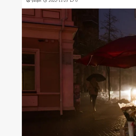
yaojin
2022-11-25
0