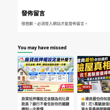
發佈留言
很抱歉，必須
登入
網站才能發佈留言。
You may have missed
NEWS
NEWS
房貸抵押權設定金額為何比貸
建商最怕你知
款高？銀行不會告訴你的關鍵
相！花1萬驗屋值
機制一次看懂
漏水風暴揭開關