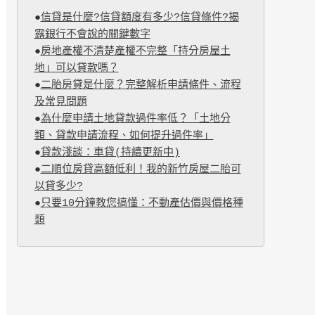
●
信貸是什麼?信貸額度有多少?信貸條件?揭
露銀行不會說的關鍵數字
●
房地產權不清楚產權不完整「持分房屋土
地」可以貸款嗎？
●
二胎房貸是什麼？完整解析申請條件、流程
及常見問題
●
為什麼申請土地貸款過件率低？「土地分
類、貸款申請流程、如何提升過件率」
●
貸款淺談：車貸(持續更新中)
●
二順位房貸高額低利！我的新竹房屋二胎可
以貸多少?
●
只要10分鐘教您搞懂：不動產估價與價格種
類