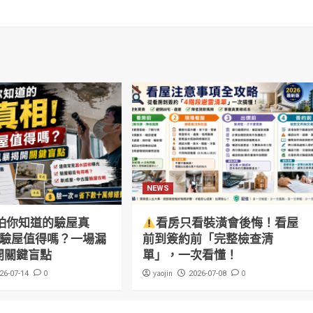
NEWS
怕你知道的驗屋真
看房只看裝潢會後悔！看屋
萬驗屋值得嗎？一場漏
前到簽約前「完整檢查清
開關鍵盲點
單」，一次看懂！
0
yaojin
0
26-07-14
2026-07-08