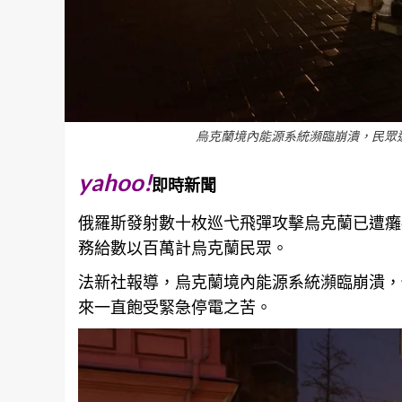
烏克蘭境內能源系統瀕臨崩潰，民眾近幾周
yahoo!
即時新聞
俄羅斯發射數十枚巡弋飛彈攻擊烏克蘭已遭癱
務給數以百萬計烏克蘭民眾。
法新社報導，烏克蘭境內能源系統瀕臨崩潰，
來一直飽受緊急停電之苦。