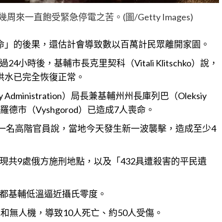
一直飽受緊急停電之苦。(圖/Getty Images)
命」的後果，還估計會導致數以百萬計民眾離開家園。
時後，基輔市長克里契科（Vitali Klitschko）說，
供水已完全恢復正常。
ry Administration）局長兼基輔州州長庫列巴（Oleksiy
德市（Vyshgorod）已造成7人喪命。
n）一名高階官員說，當地今天發生新一波襲擊，造成至少4
現共9處俄方施刑地點，以及「432具遭殺害的平民遺
都基輔低溫逼近攝氏零度。
和無人機，導致10人死亡、約50人受傷。