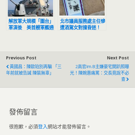
解放軍大規模「圍台」
北市議員服務處主任慘
軍演後 美首艘軍艦通
遭酒駕女對撞昏迷！
過台灣海峽
陳重文痛喊：暫停立委
初選拜票
Previous Post
Next Post
黃國昌：陳歐珀別再騙 「三
2高官im.B主嫌豪宅開趴照曝
年前就被告誡 陳裝無辜」
光！陳婉惠痛罵：交長竟說不必
查
發佈留言
很抱歉，必須
登入
網站才能發佈留言。