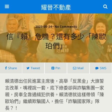
耀晉不動產
2023-05-24 • No Comments
信『賴』危機？還有多少「陳歐
珀們」
Share
Tweet
Pin
Mail
SMS
賴清德出任民進黨主席後，高舉「反黑金」大旗誓
言改革，嘴裡說一套，底下綠委卻與詐騙集團一家
親，房車全靠通緝犯供養。賴清德就這樣帶領「陳
歐珀們」繼續欺騙國人，擔任「詐騙國家隊」隊
長？！