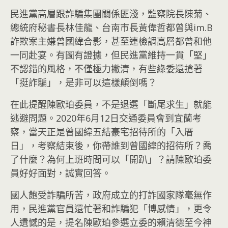
民進黨高層跟詐騙集團關係匪淺，監察院長陳菊、
總統府秘書長林佳龍、台南市長黃偉哲都曾與im.B
詐欺案主嫌曾國緯合影，甚至連檢調高層都曾和他
一同赴宴。有圖有證據，但民進黨維持一貫「堅」
不認錯的風格，不僅極力撇清，有些綠委還搶著
「挺詐騙」，是非可以這樣顛倒嗎？
在此提醒陳歐珀委員，不是退選「斷尾求生」就能
逃避問題。2020年6月12日交通委員會到宜蘭考
察，當天正是曾國緯五結豪宅招待所的「入厝
日」，考察結束後，你帶誰到曾國緯的招待所？喬
了什麼？為何上班時間可以「開趴」？請陳歐珀委
員好好面對，誠實回答。
國人飽受詐騙所苦，政府成立的打詐國家隊毫無作
用，民進黨官員還忙著和詐騙犯「博感情」，更令
人遺憾的是，提名陳歐珀參選立委的賴清德至今神