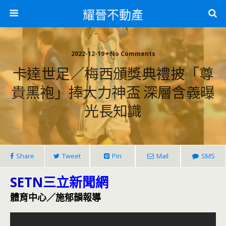
耀晉不動產
2022-12-19 • No Comments
卡達世足／梅西頒獎典禮披「尊
貴黑袍」捧大力神盃 深層含義曝
光長知識
Share
Tweet
Pin
Mail
SMS
SETN
三立新聞網
體育中心／施郁韻報導