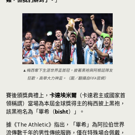
▲梅西奪下生涯世界盃首冠，披著黑袍與阿根廷隊友
狂歡，高舉大力神盃。（圖／翻攝自FIFA官網）
賽後頒獎典禮上，
卡達埃米爾
（卡達君主或國家首
領稱謂）當場為本屆金球獎得主的梅西披上黑袍，
該黑袍名為「畢希（
bisht
）」。
據《The Athletic》指出，「畢希」為阿拉伯世界
流傳數千年的男性傳統服飾，僅在特殊場合佩戴，