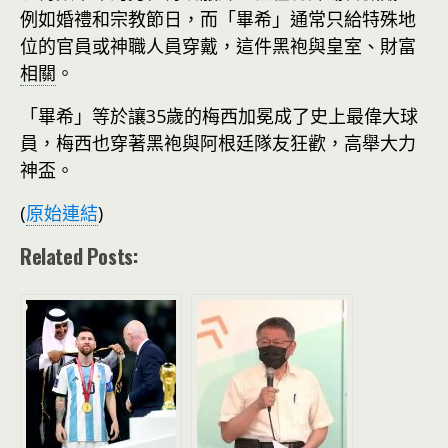
例如婚禮和宗教節日，而「畢希」通常只給特殊地
位的官員或神職人員穿戴，這件黑袍與皇室、財富
相關
。
「畢希」等於讓35歲的梅西加冕成了史上最偉大球
員，梅西也穿著黑袍與阿根廷隊友狂歡，高舉大力
神盃。
(
原始連結
)
Related Posts: