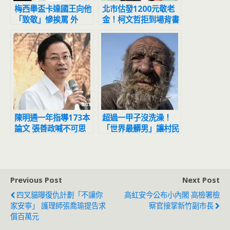
梅西舉盃卡達國王向他
北市估發1200元敬老
「致敬」慘挨罵 外
金！柯文哲拒到場背書
媒：毀了最偉大時刻
黃珊珊代打
陳明通一年指導173本
超過一甲子沒洗澡！
論文 張善政喊不可思
「世界最髒男」讓村民
議：天文數字
全崩潰 洗澡後卻病倒
去世
Previous Post
Next Post
四叉貓曝復仇計劃「不讓你
高虹安今公布小內閣 高檢署檢
家安寧」 護理師張喬瑜提告求
察官接掌新竹副市長
償百萬元