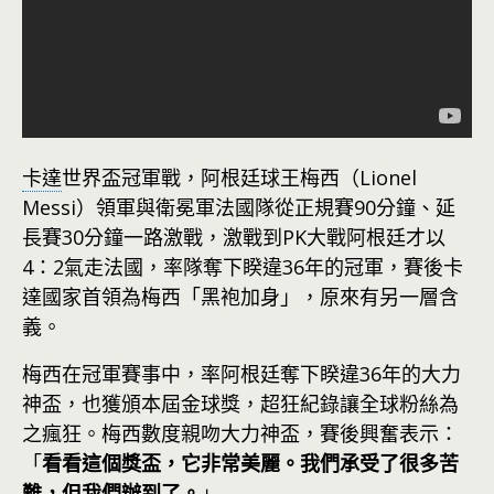
卡達
世界盃冠軍戰，阿根廷球王梅西（Lionel
Messi）領軍與衛冕軍法國隊從正規賽90分鐘、延
長賽30分鐘一路激戰，激戰到PK大戰阿根廷才以
4：2氣走法國，率隊奪下睽違36年的冠軍，賽後卡
達國家首領為梅西「黑袍加身」，原來有另一層含
義。
梅西在冠軍賽事中，率阿根廷奪下睽違36年的大力
神盃，也獲頒本屆金球獎，超狂紀錄讓全球粉絲為
之瘋狂。梅西數度親吻大力神盃，賽後興奮表示：
「
看看這個獎盃，它非常美麗。我們承受了很多苦
難，但我們辦到了。
」