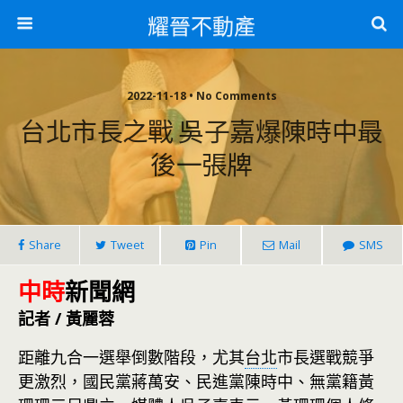
耀晉不動產
2022-11-18 • No Comments
台北市長之戰 吳子嘉爆陳時中最
後一張牌
Share
Tweet
Pin
Mail
SMS
中時
新聞網
記者 / 黃麗蓉
距離九合一選舉倒數階段，尤其
台北
市長選戰競爭
更激烈，國民黨蔣萬安、民進黨陳時中、無黨籍黃