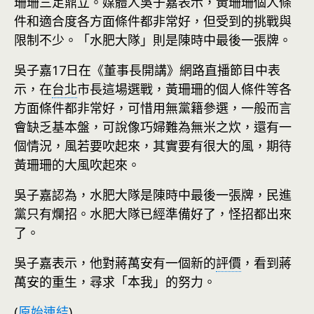
珊珊三足鼎立。媒體人吳子嘉表示，黃珊珊個人條
件和適合度各方面條件都非常好，但受到的挑戰與
限制不少。「水肥大隊」則是陳時中最後一張牌。
吳子嘉17日在《董事長開講》網路直播節目中表
示，在
台北
市長這場選戰，黃珊珊的個人條件等各
方面條件都非常好，可惜用無黨籍參選，一般而言
會缺乏基本盤，可說像巧婦難為無米之炊，還有一
個情況，風若要吹起來，其實要有很大的風，期待
黃珊珊的大風吹起來。
吳子嘉認為，水肥大隊是陳時中最後一張牌，民進
黨只有爛招。水肥大隊已經準備好了，怪招都出來
了。
吳子嘉表示，他對蔣萬安有一個新的
評價
，看到蔣
萬安的重生，尋求「本我」的努力。
(
原始連結
)