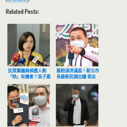
Related Posts:
民眾黨議員候選人剩
藍粉淚流滿面！新北市
「她」有機會？吳子嘉
長最新民調出爐 侯友
看民調後快昏倒：全掛
宜超震撼
掉