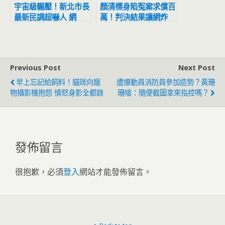
宇宙級輾壓！新北市長
顏清標身陷冤案求償百
最新民調超嚇人 網
萬！判決結果讓網炸
驚：滅亡計畫開始
鍋：官逼民反
Previous Post
Next Post
早上忘記給飼料！貓咪向寵
遭爆動員消防員參加造勢？黃珊
物攝影機抱怨 憤怒身影全都錄
珊嗆：隨便截圖拿來指控嗎？
發佈留言
很抱歉，必須
登入
網站才能發佈留言。