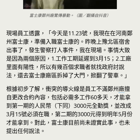
富士康鄭州廠驚傳暴動。（圖／翻攝自抖音）
現場員工透露，「今天是11.23號，我現在在河南鄭
州富士康，準備入職富士康的。昨晚上豫北區宿舍
出事了，發生警察打人事件，我在現場。事情大致
是因為兩個原因，1.工作工期延遲到3月15；2.工廠
里面有陽性，所以有幾百個求職者就找政府討說
法，還去富士康廠區拆掉了大門，掀翻了警車。」
根據初步了解，衝突的導火線是員工不滿鄭州
廠
擅
自更改合約內容，包括必需多工作60多天，才能拿
到第一期的人民幣（下同）3000元全勤獎，並改成
3月15號必須在職，第二期的3000元得到明年5月份
才能拿到。對此，富士康目前尚未證實此事，也未
提出任何說法。