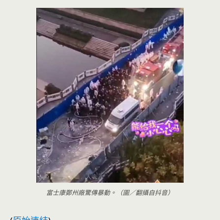
富士康鄭州廠驚傳暴動。（圖／翻攝自抖音）