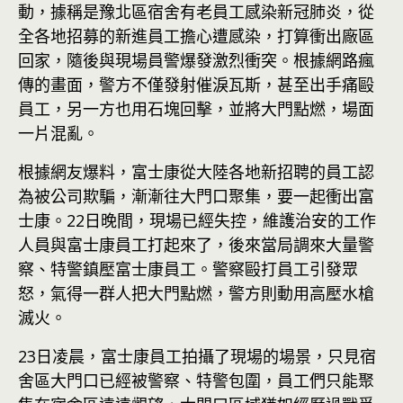
動，據稱是豫北區宿舍有老員工感染新冠肺炎，從
全各地招募的新進員工擔心遭感染，打算衝出廠區
回家，隨後與現場員警爆發激烈衝突。根據網路瘋
傳的畫面，警方不僅發射催淚瓦斯，甚至出手痛毆
員工，另一方也用石塊回擊，並將大門點燃，場面
一片混亂。
根據網友爆料，富士康從大陸各地新招聘的員工認
為被公司欺騙，漸漸往大門口聚集，要一起衝出富
士康。22日晚間，現場已經失控，維護治安的工作
人員與富士康員工打起來了，後來當局調來大量警
察、特警鎮壓富士康員工。警察毆打員工引發眾
怒，氣得一群人把大門點燃，警方則動用高壓水槍
滅火。
23日凌晨，富士康員工拍攝了現場的場景，只見宿
舍區大門口已經被警察、特警包圍，員工們只能聚