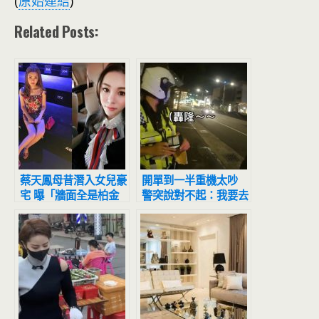
(
原始連結
)
Related Posts:
蔡天鳳母昔潛入女兒豪
開單到一半重機太吵
宅 曝「牆面全是柏金
警突說對不起：我要去
包」疑遭忌
抓人！男騎士愣住了