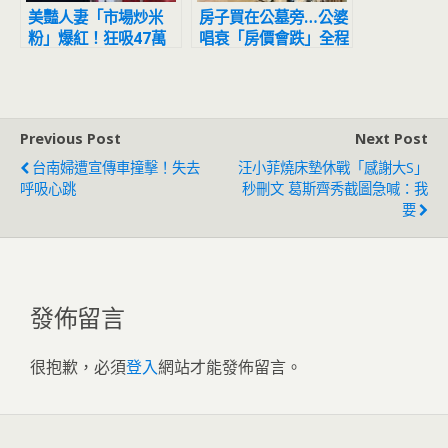
美豔人妻「市場炒米
房子買在公墓旁…公婆
粉」爆紅！狂吸47萬
唱衰「房價會跌」全程
粉 一晚賣200碗
擺臭臉 人妻怒噴：等
到都買不起
Previous Post
Next Post
台南婦遭宣傳車撞擊！失去
汪小菲燒床墊休戰「感謝大S」
呼吸心跳
秒刪文 葛斯齊秀截圖急喊：我
要
發佈留言
很抱歉，必須
登入
網站才能發佈留言。