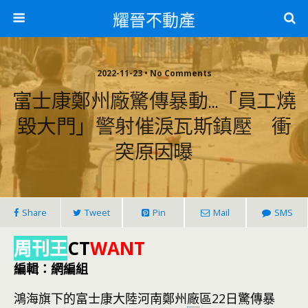
耀晉不動產
2022-11-23 • No Comments
富士康鄭州廠驚傳暴動…「員工燒
毀大門」警射催淚瓦斯鎮壓 衝
突原因曝
Share
Tweet
Pin
Mail
SMS
周刊王
CT
WANT
編輯：網編組
鴻海旗下的富士康大陸河南鄭州
廠
區22日驚傳暴