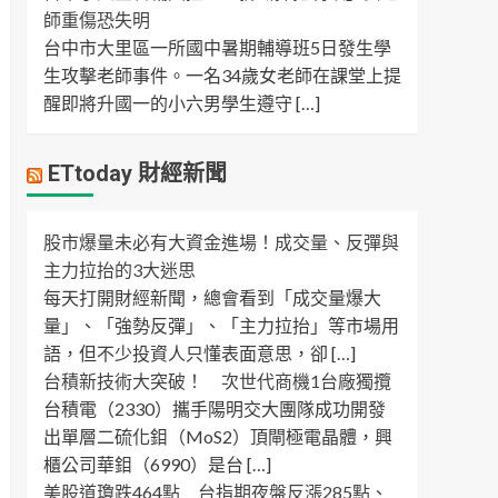
師重傷恐失明
台中市大里區一所國中暑期輔導班5日發生學
生攻擊老師事件。一名34歲女老師在課堂上提
醒即將升國一的小六男學生遵守 […]
ETtoday 財經新聞
股市爆量未必有大資金進場！成交量、反彈與
主力拉抬的3大迷思
每天打開財經新聞，總會看到「成交量爆大
量」、「強勢反彈」、「主力拉抬」等市場用
語，但不少投資人只懂表面意思，卻 […]
台積新技術大突破！ 次世代商機1台廠獨攬
台積電（2330）攜手陽明交大團隊成功開發
出單層二硫化鉬（MoS2）頂閘極電晶體，興
櫃公司華鉬（6990）是台 […]
美股道瓊跌464點 台指期夜盤反漲285點、