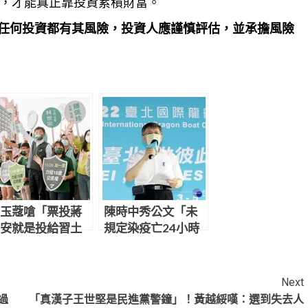
，才能真正靠投資累積財富。
任何投資都有其風險，投資人應謹慎評估，並承擔風險
玉蔻嗆「票投蔣
陳時中秀公文「未
安就是投給習土
規定染疫亡24小時
」 陳時中：呵呵
火化」 柯文哲：昨
天才知道
Next
過
「真漢子王世堅是民進黨警鐘」！黃越綏嘆：選到失去人