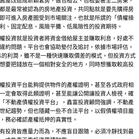
舊屋改造成新穎套房，做包租公、包租婆甚至二房東，
都是最常被認為的
房地產
投資，共同點就是要先購得房
即可進入房產圈受到市場關注，也就是所謂的「債權操
利、固定配息、風險平攤、低風險性的投資期待。
權投資就是投資者將資金借給屋主並賺取利息，好處不
違約問題。平台也會協助墊付及追討，依據市場評估，
2%的利潤，雖不是一種快速賺取價差的模式，但投資方式
想要把
錢
放在一個相對安全的地方，同時想獲取較高投
權投資平台能夠提供物件的產權證明，甚至各式政府相
一定會取得此類證明，甚至能讓公開讓投資人檢視，確
「不動產債權投資平台」，鑫富投資顧問強調，不動產
世紀趨勢，但也隱藏一些不合法平台，以假債權項目龐
，務必確認產權抵押的真實性。
有投資皆應量力而為，不應盲目跟隨，必須冷靜找到最