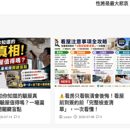
性將是最大悲哀
NEWS
怕你知道的驗屋真
看房只看裝潢會後悔！看屋
萬驗屋值得嗎？一場漏
前到簽約前「完整檢查清
開關鍵盲點
單」，一次看懂！
0
yaojin
0
26-07-14
2026-07-08