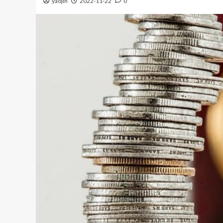
yaojin
2022-11-22
0