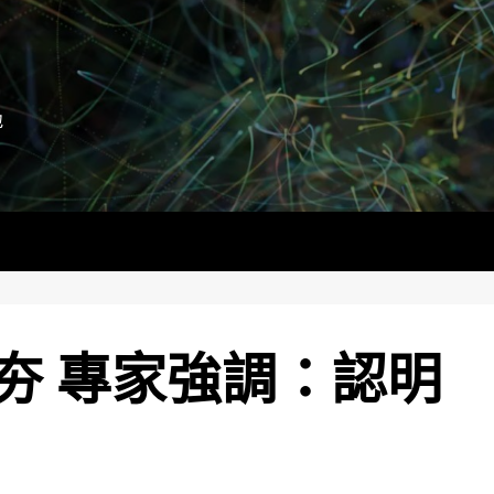
地
夯 專家強調：認明