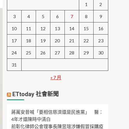
1
2
3
4
5
6
7
8
9
10
11
12
13
14
15
16
17
18
19
20
21
22
23
24
25
26
27
28
29
30
31
« 7 月
ETtoday 社會新聞
蔣萬安昔喊「要相信慈濟還是民進黨」 醫：
4年才還陳時中清白
前彰化律師公會理事長陳昱瑄涉嫌假冒採購疫