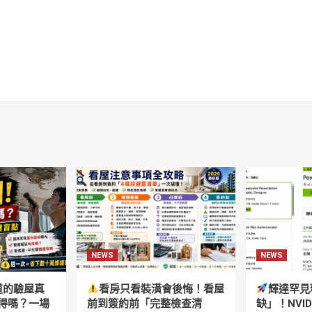
NEWS
NEWS
道的驗屋真
看房只看裝潢會後悔！看屋
輝達罕見
得嗎？一場
前到簽約前「完整檢查清
缺」！NVI