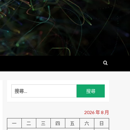
搜
尋
關
鍵
2026 年 8 月
字:
一
二
三
四
五
六
日