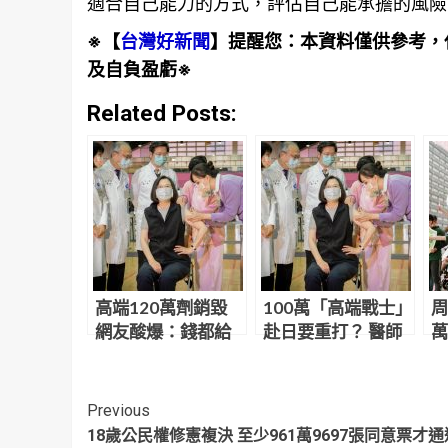
適合自己能力的方式，評估自己能承擔的風險
※【
台灣好新聞
】提醒您：本資料僅供參考，
及自負盈虧※
Related Posts:
高端120萬劑銷毀
100萬「高端戰士」
周
網友酸爆：錢都給
赴日要重打？ 醫師
萬
了，全部餵狗也沒
質疑：國家花錢替
匪
差
高端善後？
呵
Continue
Previous
18歲公民權修憲複決 至少961萬9697張同意票才通
Reading