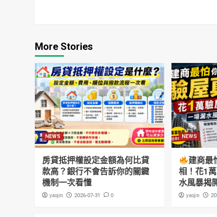
More Stories
NEWS
NEWS
房貸抵押權設定金額為何比貸
建商最
款高？銀行不會告訴你的關鍵
相！花1
機制一次看懂
水風暴揭
yaojin
0
yaojin
2026-07-31
20