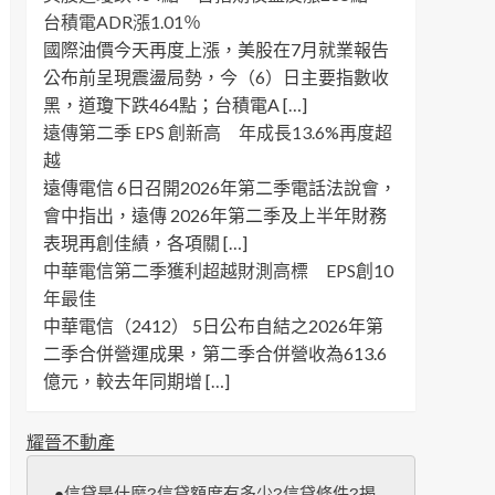
台積電ADR漲1.01％
國際油價今天再度上漲，美股在7月就業報告
公布前呈現震盪局勢，今（6）日主要指數收
黑，道瓊下跌464點；台積電A […]
遠傳第二季 EPS 創新高 年成長13.6%再度超
越
遠傳電信 6日召開2026年第二季電話法說會，
會中指出，遠傳 2026年第二季及上半年財務
表現再創佳績，各項關 […]
中華電信第二季獲利超越財測高標 EPS創10
年最佳
中華電信（2412） 5日公布自結之2026年第
二季合併營運成果，第二季合併營收為613.6
億元，較去年同期增 […]
耀晉不動產