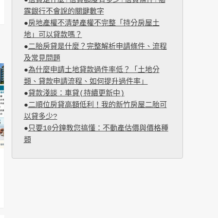
●
信貸是什麼?信貸額度有多少?信貸條件?揭
露銀行不會說的關鍵數字
●
房地產權不清楚產權不完整「持分房屋土
地」可以貸款嗎？
●
二胎房貸是什麼？完整解析申請條件、流程
及常見問題
●
為什麼申請土地貸款過件率低？「土地分
類、貸款申請流程、如何提升過件率」
●
貸款淺談：車貸(持續更新中)
●
二順位房貸高額低利！我的新竹房屋二胎可
以貸多少?
●
只要10分鐘教您搞懂：不動產估價與價格種
類