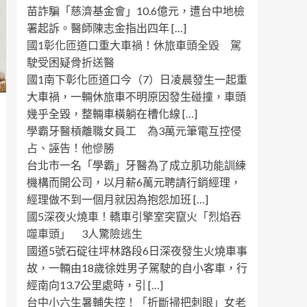
苗詐騙「慈濟基金會」10.6億元，遭台中地檢
署起訴。醫師陳志金指出四年 […]
國1彰化匝道口重大車禍！休旅車頭全毀 駕
駛受困疑骨折送醫
國1南下彰化匝道口今（7）日凌晨發生一起重
大車禍，一輛休旅車不明原因發生碰撞，車頭
幾乎全毀，整輛車橫躺在槽化線 […]
學霸牙醫槓離職女員工 為3萬元筆電互控侵
占、誣告！他慘勝
台北市一名「學霸」牙醫為了成立肌功能訓練
機構而開公司，以月薪6萬元聘請行銷經理，
經理做不到一個月就因為抱怨加班 […]
國5深夜火燒車！轎車引擎室突竄火「烈焰吞
噬車頭」 3人驚險逃生
國道5號石碇往坪林路段6日深夜發生火燒車事
故，一輛由18歲徐姓男子駕駛的自小客車，行
經南向13.7公里處時，引 […]
台中小六生暑輔失控！「折斷掃把刺眼」女老