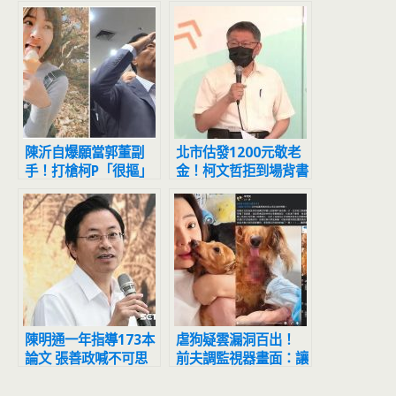
陳沂自爆願當郭董副
北市估發1200元敬老
手！打槍柯P「很摳」
金！柯文哲拒到場背書
超歪理由全曝光
黃珊珊代打
陳明通一年指導173本
虐狗疑雲漏洞百出！
論文 張善政喊不可思
前夫調監視器畫面：讓
議：天文數字
小甜甜無話可說