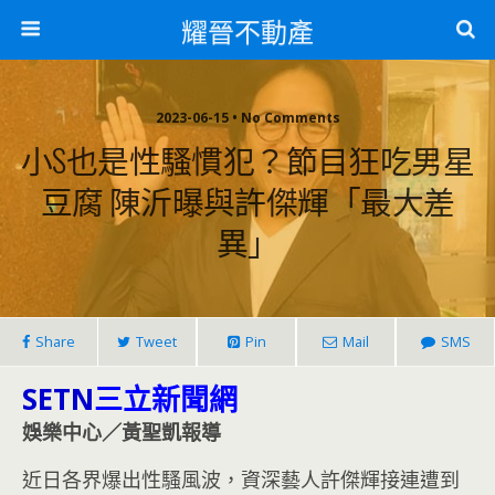
耀晉不動產
2023-06-15 • No Comments
小S也是性騷慣犯？節目狂吃男星
豆腐 陳沂曝與許傑輝「最大差
異」
Share
Tweet
Pin
Mail
SMS
SETN
三立新聞網
娛樂中心／黃聖凱報導
近日各界爆出性騷風波，資深藝人許傑輝接連遭到