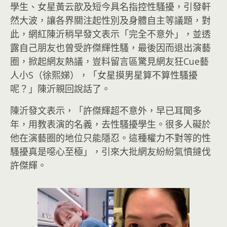
學生、女星黃云歆及短今具名指控性騷擾，引發軒
然大波，讓各界關注起性別及身體自主等議題，對
此，網紅陳沂稍早發文表示「完全不意外」，並透
露自己朋友也曾受許傑輝性騷，最後因而退出演藝
圈，掀起網友熱議，豈料留言區驚見網友狂Cue藝
人小S（徐熙娣），「女星摸男星算不算性騷擾
呢？」陳沂親回說話了。
陳沂發文表示，「許傑輝超不意外，早已耳聞多
年，用教表演的名義，去性騷擾學生。很多人礙於
他在演藝圈的地位只能隱忍。這種權力不對等的性
騷擾真是噁心至極」，引來大批網友紛紛氣憤撻伐
許傑輝。