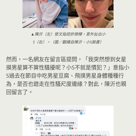
▲陳沂（左）發文指控許傑輝，意外扯出小
S（右）。（圖／翻攝自陳沂、小S臉書）
然而，一名網友在留言區提問，「我突然想到女星
摸男星算不算性騷擾呢？小S不就是慣犯？」意指小
S過去在節目中吃男星豆腐、飛撲男星身體種種行
為，是否也遊走在性騷尺度邊緣？對此，陳沂也親
回留言了。