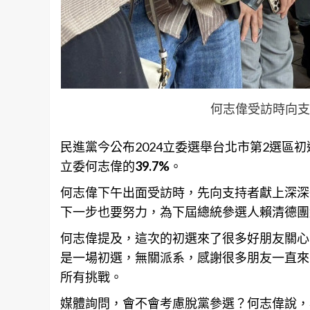
何志偉受訪時向支
民進黨今公布2024立委選舉
台北
市第2選區
立委何志偉的
39.7%
。
何志偉下午出面受訪時，先向支持者獻上深深
下一步也要努力，為下屆總統參選人賴清德團
何志偉提及，這次的初選來了很多好朋友
關心
是一場初選，無關派系，感謝很多朋友一直來
所有挑戰。
媒體詢問，會不會考慮脫黨參選？何志偉說，