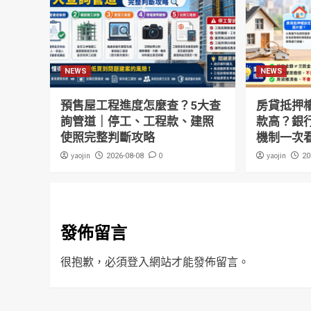
NEWS
NEWS
預售屋工程進度怎麼查？5大查
房貸抵押
詢管道｜停工、工程款、建照
款高？銀
使照完整判斷攻略
機制一次
yaojin
0
yaojin
2026-08-08
20
發佈留言
很抱歉，必須
登入
網站才能發佈留言。