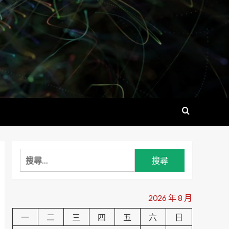
搜
尋
關
鍵
2026 年 8 月
字:
一
二
三
四
五
六
日