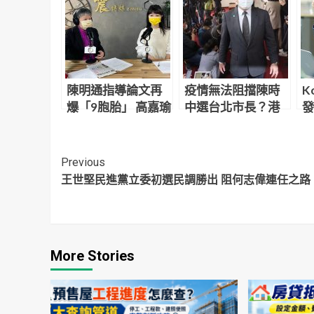
陳明通指導論文再
疫情無法阻擋陳時
K
爆「9胞胎」 高嘉瑜
中選台北市長？港
發
曝黨內有共識：他
媒：「這天」藏不
大
應該很快會下台
住了
Continue
Previous
王世堅民進黨立委初選民調勝出 阻何志偉連任之路
Reading
More Stories