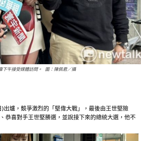
偉下午接受媒體訪問。 圖：陳佩君／攝
0日)出爐，競爭激烈的「堅偉大戰」，最後由王世堅險
、恭喜對手王世堅勝選，並說接下來的總統大選，他不