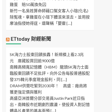
雞蛋 賠50萬換免囚
新竹一名吳姓算命師藉口幫女客人小瑄(化名)
除冤魂，拿雞蛋在小瑄下體滾來滾去，並用按
摩油指侵她得逞，還聲稱「嬰靈 […]
ETtoday 財經新聞
SK海力士股東回饋挨轟！新規模上看2.3兆
元 庫藏股買回逾9000億
南韓高頻寬記憶體（HBM）龍頭SK海力士面
臨股東回饋不足批評，向外公告每股普通股配
發375韓元季度現金股利，同 […]
DRAM供需吃緊到2030年！ 高盛：廠商將
獲更強定價與獲利
高盛亞洲首爾分部交易員Justin Park近日指
出，南韓股市近期劇烈震盪，使投資人對記憶
體晶片產業的基本面預 […]