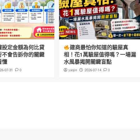
NEWS
權設定金額為何比貸
建商最怕你知道的驗屋真
行不會告訴你的關鍵
相！花1萬驗屋值得嗎？一場漏
看懂
水風暴揭開關鍵盲點
0
yaojin
0
26-07-31
2026-07-14