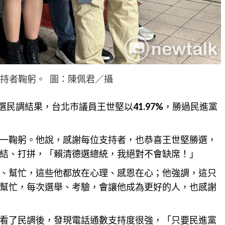
持者鞠躬。 圖：陳佩君／攝
初選民調結果，台北市議員王世堅以
41.97%
，勝過民進黨
一鞠躬。他說，感謝每位支持者，也恭喜王世堅勝選，
結、打拼，「賴清德選總統，我絕對不會缺席！」
、幫忙，這些他都放在心理、感恩在心；他強調，這只
幫忙，每次選舉、考驗，會讓他成為更好的人，也感謝
看了民調後，發現
電話
通數支持度很強，「只要民進黨