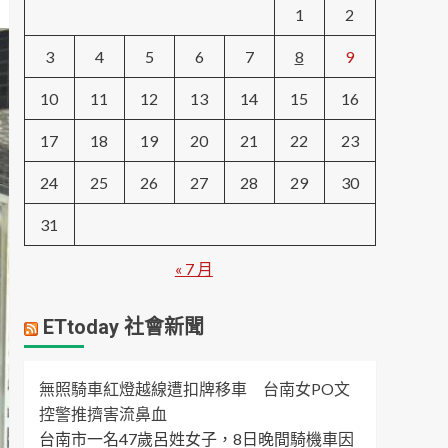
1
2
3
4
5
6
7
8
9
10
11
12
13
14
15
16
17
18
19
20
21
22
23
24
25
26
27
28
29
30
31
« 7 月
ETtoday 社會新聞
無照騎車紅燈越線遭扣牌移車 台南女PO文
控警推擠害流鼻血
台南市一名47歲呂姓女子，8日晚間騎機車因