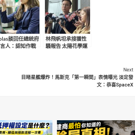
olas談回任總統府
林飛帆坦承接獲性
言人：認知作戰
騷報告 太陽花學運
到各位無法想像
夥伴：你曾經是可
以積極處理的
Next
目睹星艦爆炸！馬斯克「第一瞬間」表情曝光 淡定發
文：恭喜SpaceX