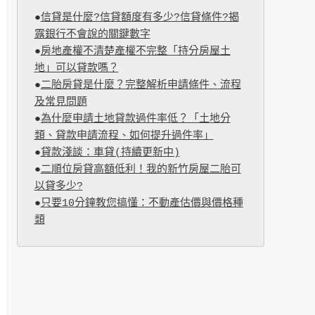
●
信貸是什麼?信貸額度有多少?信貸條件?揭
露銀行不會說的關鍵數字
●
房地產權不清楚產權不完整「持分房屋土
地」可以貸款嗎？
●
二胎房貸是什麼？完整解析申請條件、流程
及常見問題
●
為什麼申請土地貸款過件率低？「土地分
類、貸款申請流程、如何提升過件率」
●
貸款淺談：車貸(持續更新中)
●
二順位房貸高額低利！我的新竹房屋二胎可
以貸多少?
●
只要10分鐘教您搞懂：不動產估價與價格種
類