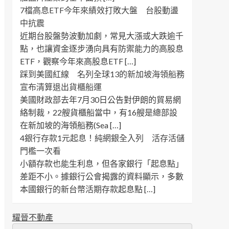
7檔高息ETF今年來績效打敗大盤 台股動盪
中抗震
近期台股盤勢波動加劇，常見大漲或大跌逾千
點，也讓資金逐步湧向具有防禦能力的高股息
ETF，觀察今年來高股息ETF […]
踩到美國紅線 名列全球13的新加坡海領船務
宣布清算退出貨櫃船運
美國財政部去年7月30日公告對伊朗的貿易網
絡制裁，22艘貨櫃船當中，有16艘是總部設
在新加坡的海領船務(Sea […]
4銀行存款1元起息！純網銀全入列 活存活儲
門檻一次看
小額存款也能生利息，但各家銀行「起息點」
差距不小。據銀行公會揭露的資料顯示，多數
本國銀行的新台幣活期存款起息點 […]
耀晉不動產