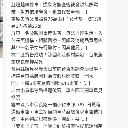
紅燈越線停車，遭警方攔查後被發現無照駕
駛，警方依法舉發、移置保管車輛 […]
重度失智父長照費75萬由1子女代墊 法官判
另2人各還25萬
屏東一名父親因重度失智、無法自理生活，入
住長照機構，相關醫療、照護及消耗品費用由
其中一名子女先行墊付。因其他兄 […]
檢二度抗告成功！涉圖利渡假村開發 台東農
業處長羈押禁見
台東縣議員林參天日前向台東縣調查局檢舉，
指控台東縣府圖利為渡假村開發案「開大
門」，將3米寬農路開闢成15米寬。 […]
斗六小貨車停路邊遭破窗 車主隔天開車驚見
慘況
雲林斗六市保長路一輛小貨車昨（8）日驚傳
遭砸車窗，車主準備開車時赫然發現車窗被打
破，車內物品也被翻得一團亂，疑 […]
「嬰靈卡子宮」淫算命師拿按摩油侵犯還想塞