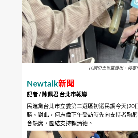
民調由王世堅勝出，何志
Newtalk
新聞
記者 / 陳佩君 台北市報導
民進黨
台北
市立委第二選區初選民調今天(2
勝。對此，何志偉下午受訪時先向支持者鞠躬
會缺席，團結支持賴清德。