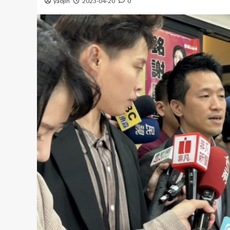
yaojin
2023-04-20
0