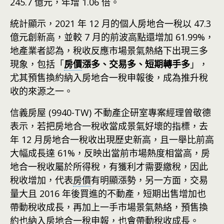
245.7 億元，年增 1.06 倍。
統計顯示，2021 年 12 月的個人房地合一稅以 47.3
億元創新高，並較 7 月的前波高點還增加 61.99%，
地產業者認為，稅收反應市場景氣熱絡下出現三多
現象，包括「
房價
漲多、交易多、短期轉手多
」，
尤其預售換約納入房地合一稅申報後，成為推升稅
收的來源之一。
信義房屋 (9940-TW) 不動產企研室專案經理曾敬德
表示，若把房地合一稅收當成景氣好壞的指標，去
年 12 月房地合一稅收出現歷史新高，且一舉比前高
大幅成長達 61%，反映出當前市場熱度相當高，房
地合一稅收屬於所得稅，有獲利才需要繳稅，因此
稅收增加，代表
房價
有明顯漲勢，另一方面，交易
量大且 2016 年後買進的不動產，短期出售增加也
帶動稅收成長，再加上一手市場景氣熱絡，預售換
約也納入房地合一稅申報，也會帶動稅收成長。