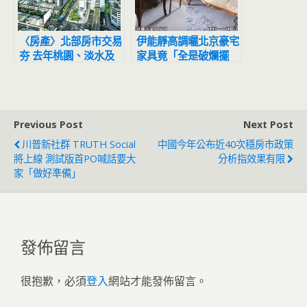
〈房產〉北部房市交易
伊能靜高調曬北京豪宅
夯 去年桃園、淡水及
家具竟「全是破爛擺
中壢區囊括萬件
設」…本人親揭主因
Previous Post
Next Post
川普新社群 TRUTH Social
中國今年公布近40次穩房市政策
將上線 測試版首PO喊話要大
分析指效果有限
家「做好準備」
發佈留言
很抱歉，必須
登入
網站才能發佈留言。