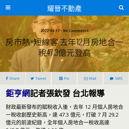
耀晉不動產
2022-02-17 • No Comments
房市熱+短線客 去年12月房地合一
稅47.3億元登高
Share
Tweet
Pin
Mail
SMS
鉅亨網
記者張欽發 台北報導
財政最新發布的賦稅收入後，去年 12 月個人房地合
一稅收創歷史新高，達 47.3 億元，打破 7 月 29.2
億元的前波紀錄，全年個人房地合一稅收高達