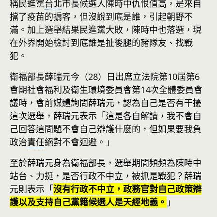
稱民進黨
台北
市長候選人陳時中仇恨值高，是來自
擋了疫苗的掮客，但沒說到底是誰，引起朝野不
滿。加上選舉結果民進黨大敗，陳時中也落選，現
在外界開始檢討到底誰是扯後腿的豬隊友、找戰
犯。
衛福部長薛瑞元今（28）日出席立法院第10屆第6
會期社會福利及衛生環境委員會第14次全體委員會
議時，會前媒體詢問薛瑞元，認為自己是否有干擾
這次選舉，薛瑞元表示「這是各自解讀，我不會自
己回答這問題不會自己辯護什麼的，但如果要我負
政治
責任
絕對不會迴避。」
至於薛瑞元身為衛福部長，選舉期間頻頻為陳時中
站台、力挺，是否行政不中立，被抓是戰犯？薛瑞
元則表示「
沒有行政不中立，政務官對自己政策辯
護以及支持自己黨籍候選人是天經地義。
」