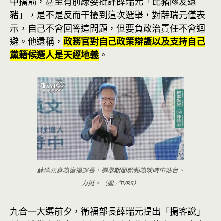
中擋箭，甚至有前綠委批評薛瑞元「比豬隊友還
豬」，是不是反而干擾到這次選舉，對薛瑞元僅表
示，自己不會回答這問題，但要負政治責任不會迴
避。他還稱，
政務官對自己政策辯護以及支持自己
黨籍候選人是天經地義
。
薛瑞元身為衛福部長，選舉期間頻頻為陳時中站台、
力挺。（圖／TVBS）
九合一大選前夕，衛福部長薛瑞元提出「掮客說」