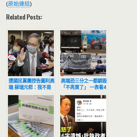
(
原始連結
)
Related Posts:
遭國民黨團控告圖利高
高端恐三分之一都銷毀
端 薛瑞元怒：我不是
「不再買了」 一表看4
任人欺負的公務員 和
品牌新冠疫苗銷毀多少
李德維肯定有一人會抓
劑
去關