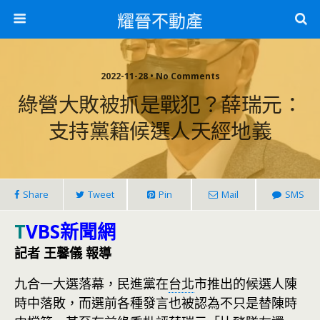
耀晉不動產
2022-11-28 • No Comments
綠營大敗被抓是戰犯？薛瑞元：
支持黨籍候選人天經地義
Share
Tweet
Pin
Mail
SMS
T
VBS新聞網
記者 王馨儀 報導
九合一大選落幕，民進黨在
台北
市推出的候選人陳
時中落敗，而選前各種發言也被認為不只是替陳時