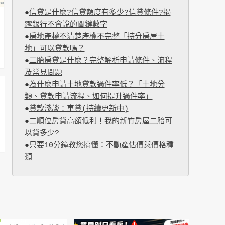
●
信貸是什麼?信貸額度有多少?信貸條件?揭
露銀行不會說的關鍵數字
●
房地產權不清楚產權不完整「持分房屋土
地」可以貸款嗎？
●
二胎房貸是什麼？完整解析申請條件、流程
及常見問題
●
為什麼申請土地貸款過件率低？「土地分
類、貸款申請流程、如何提升過件率」
●
貸款淺談：車貸(持續更新中)
●
二順位房貸高額低利！我的新竹房屋二胎可
以貸多少?
●
只要10分鐘教您搞懂：不動產估價與價格種
類