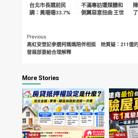
台北市長選前民
不滿專訪遭媒體和
陳
調：黃珊珊33.7%
側翼惡意扭曲 王世
了
與蔣萬安33.2%支
堅痛罵王浩宇：被
局
持度差距小 陳時中
罷免了就閉嘴當太
首
27.3%緊追在後
監
Continue
Previous
高虹安登記參選柯媽媽陪伴相挺 她質疑：211億
Reading
發展部要給合理解釋
More Stories
NEWS
NEWS