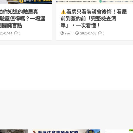
怕你知道的驗屋真
看房只看裝潢會後悔！看屋
萬驗屋值得嗎？一場漏
前到簽約前「完整檢查清
開關鍵盲點
單」，一次看懂！
0
yaojin
0
26-07-14
2026-07-08