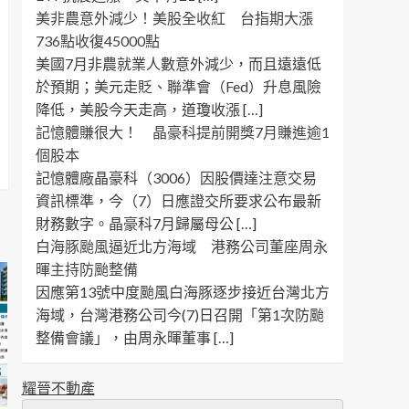
美非農意外減少！美股全收紅 台指期大漲
736點收復45000點
美國7月非農就業人數意外減少，而且遠遠低
於預期；美元走貶、聯準會（Fed）升息風險
降低，美股今天走高，道瓊收漲 […]
記憶體賺很大！ 晶豪科提前開獎7月賺進逾1
個股本
記憶體廠晶豪科（3006）因股價達注意交易
資訊標準，今（7）日應證交所要求公布最新
財務數字。晶豪科7月歸屬母公 […]
白海豚颱風逼近北方海域 港務公司董座周永
暉主持防颱整備
因應第13號中度颱風白海豚逐步接近台灣北方
海域，台灣港務公司今(7)日召開「第1次防颱
整備會議」，由周永暉董事 […]
耀晉不動產