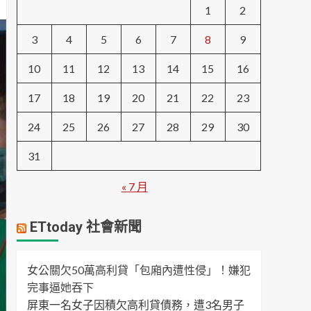
1
2
3
4
5
6
7
8
9
10
11
12
13
14
15
16
17
18
19
20
21
22
23
24
25
26
27
28
29
30
31
« 7 月
ETtoday 社會新聞
女公關欠50萬高利貸「包廂內遭性侵」！嫌犯
完事逼她吞下
屏東一名女子因積欠高利貸債務，遭3名男子