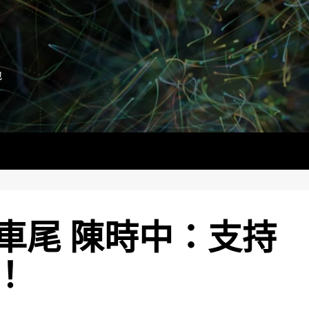
地
車尾 陳時中：支持
！