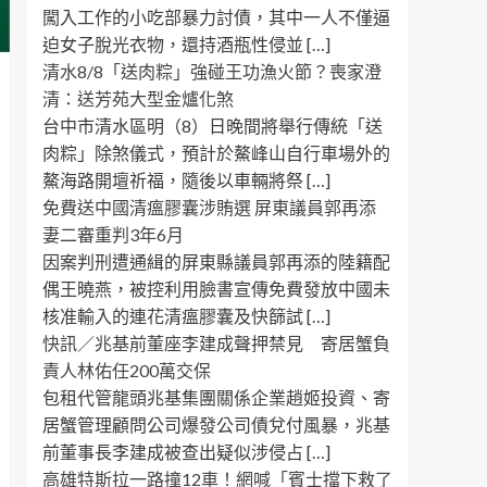
闖入工作的小吃部暴力討債，其中一人不僅逼
迫女子脫光衣物，還持酒瓶性侵並 […]
清水8/8「送肉粽」強碰王功漁火節？喪家澄
清：送芳苑大型金爐化煞
台中市清水區明（8）日晚間將舉行傳統「送
肉粽」除煞儀式，預計於鰲峰山自行車場外的
鰲海路開壇祈福，隨後以車輛將祭 […]
免費送中國清瘟膠囊涉賄選 屏東議員郭再添
妻二審重判3年6月
因案判刑遭通緝的屏東縣議員郭再添的陸籍配
偶王曉燕，被控利用臉書宣傳免費發放中國未
核准輸入的連花清瘟膠囊及快篩試 […]
快訊／兆基前董座李建成聲押禁見 寄居蟹負
責人林佑任200萬交保
包租代管龍頭兆基集團關係企業趙姬投資、寄
居蟹管理顧問公司爆發公司債兌付風暴，兆基
前董事長李建成被查出疑似涉侵占 […]
高雄特斯拉一路撞12車！網喊「賓士擋下救了