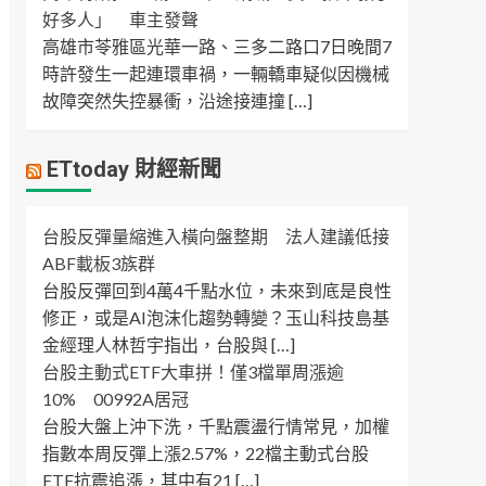
好多人」 車主發聲
高雄市苓雅區光華一路、三多二路口7日晚間7
時許發生一起連環車禍，一輛轎車疑似因機械
故障突然失控暴衝，沿途接連撞 […]
ETtoday 財經新聞
台股反彈量縮進入橫向盤整期 法人建議低接
ABF載板3族群
台股反彈回到4萬4千點水位，未來到底是良性
修正，或是AI泡沫化趨勢轉變？玉山科技島基
金經理人林哲宇指出，台股與 […]
台股主動式ETF大車拼！僅3檔單周漲逾
10% 00992A居冠
台股大盤上沖下洗，千點震盪行情常見，加權
指數本周反彈上漲2.57%，22檔主動式台股
ETF抗震追漲，其中有21 […]