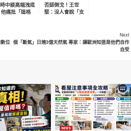
時中談高端洩底
否認倒戈！王世
 他痛批「這格
堅：沒人會說「支
」：竟妄想治理
持陳時中、票留黃
都
珊珊」除非人格分
裂
Next
的數位
俄「斷氣」日燒3億天然氣 專家：讓歐洲知道是他們自作
自受
NEWS