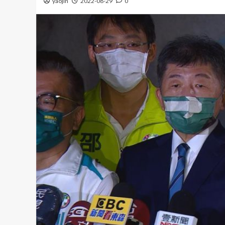
yaojin
2022-08-29
0