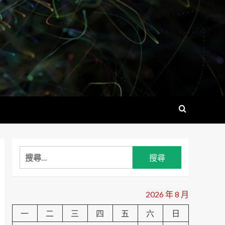
搜
尋
關
鍵
2026 年 8 月
字:
一
二
三
四
五
六
日