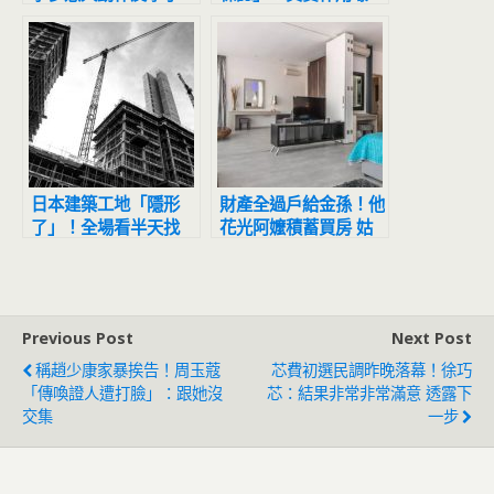
連發99張照洩真實心
光 內行人驚喊：CP
聲
值超高
日本建築工地「隱形
財產全過戶給金孫！他
了」！全場看半天找
花光阿嬤積蓄買房 姑
嘸：鳥群準備慘了
姑氣炸：妳會後悔沒人
養
Previous Post
Next Post
稱趙少康家暴挨告！周玉蔻
芯費初選民調昨晚落幕！徐巧
「傳喚證人遭打臉」：跟她沒
芯：結果非常非常滿意 透露下
交集
一步