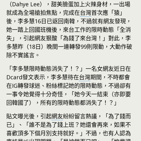
（Dahye Lee），甜美臉蛋加上火辣身材，一出場
就成為全場搶拍焦點，完成在
台灣
首次應「猿」
後，李多慧16日已返回南韓，不過就有網友發現，
她一踏上回國班機後，來台工作的限時動態「全消
失」，引起網友狠酸「為錢了來台灣！」對此，李
多慧昨（18日）晚間一連轉發99則限動，大動作破
除不實謠言。
「李多慧限時動態消失了！？」一名女網友近日在
Dcard發文表示，李多慧待在
台灣
期間，不時都會
在IG轉發球迷、粉絲標記她的限時動態，不過卻有
一事令她覺得十分奇怪，「她今天一結束（亦即要
回韓國了），所有的限時動態都消失了！？」
貼文曝光後，引起
網友
紛紛留言熱議，「為了錢而
已」、「誰不是為了錢上班？她還會再來，如果不
喜歡頂多下個月別支持就好。」不過，也有人認為