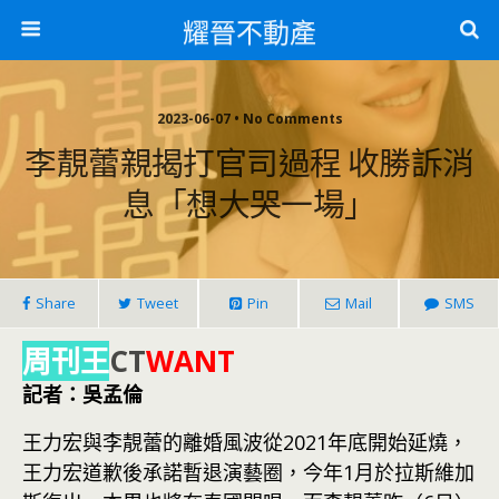
耀晉不動產
2023-06-07 • No Comments
李靚蕾親揭打官司過程 收勝訴消
息「想大哭一場」
Share
Tweet
Pin
Mail
SMS
周刊王
CT
WANT
記者：吳孟倫
王力宏與李靚蕾的離婚風波從2021年底開始延燒，
王力宏道歉後承諾暫退演藝圈，今年1月於拉斯維加