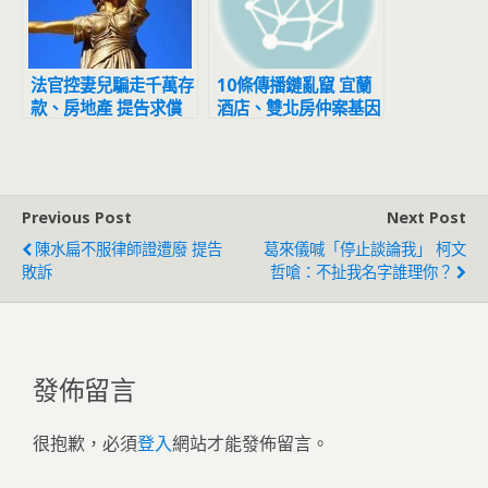
法官控妻兒騙走千萬存
10條傳播鏈亂竄 宜蘭
款、房地產 提告求償
酒店、雙北房仲案基因
遭打臉敗訴
定序不同
Previous Post
Next Post
陳水扁不服律師證遭廢 提告
葛來儀喊「停止談論我」 柯文
敗訴
哲嗆：不扯我名字誰理你？
發佈留言
很抱歉，必須
登入
網站才能發佈留言。