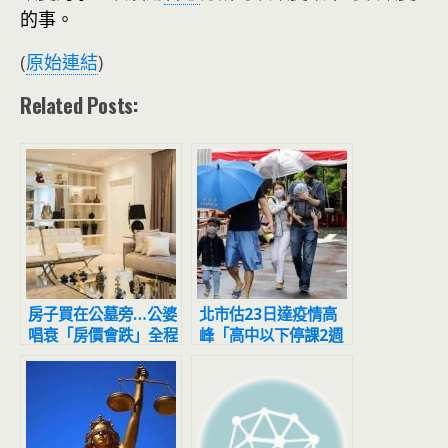
的事。
(
原始連結
)
Related Posts:
房子買在公墓旁…公婆
北市估23日達疫情高
唱衰「房價會跌」全程
峰「高中以下停課2週
擺臭臉 人妻怒噴：等
避難？」 雙北回應了
到都買不起