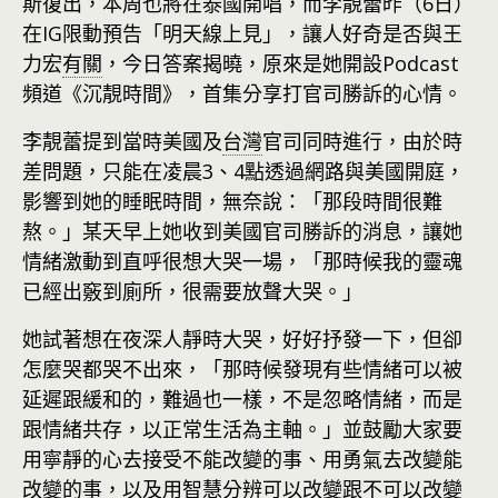
斯復出，本周也將在泰國開唱，而李靚蕾昨（6日）
在IG限動預告「明天線上見」，讓人好奇是否與王
力宏
有關
，今日答案揭曉，原來是她開設Podcast
頻道《沉靚時間》，首集分享打官司勝訴的心情。
李靚蕾提到當時美國及
台灣
官司同時進行，由於時
差問題，只能在凌晨3、4點透過網路與美國開庭，
影響到她的睡眠時間，無奈說：「那段時間很難
熬。」某天早上她收到美國官司勝訴的消息，讓她
情緒激動到直呼很想大哭一場，「那時候我的靈魂
已經出竅到廁所，很需要放聲大哭。」
她試著想在夜深人靜時大哭，好好抒發一下，但卻
怎麼哭都哭不出來，「那時候發現有些情緒可以被
延遲跟緩和的，難過也一樣，不是忽略情緒，而是
跟情緒共存，以正常生活為主軸。」並鼓勵大家要
用寧靜的心去接受不能改變的事、用勇氣去改變能
改變的事，以及用
智慧
分辨可以改變跟不可以改變