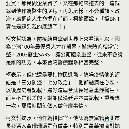
要買，那民間企業買了，又在那拖來拖去的，這就
踩到他作為醫生的底線，再怎麼樣，不分種族、政
治，應把病人生命擺在前面。柯搖頭說，「擋BNT
實在是踩到我的底線了！」
柯文哲認為，防疫結果拿到世界上來看還可以，因
為台灣100年最優秀人才在醫界，醫療體系相當完
整，2003發生SARS，讓公衛體系重整，從來不會說
是誰的功勞，本來台灣醫療體系相當完整。
柯表示，但他還是要指控民進黨，這場疫情他的評
語是「三分防疫，七分政治」，他都點滴在心頭，
以後歷史會記載，還好這屆
台北
長是急重症醫生，
而且不是很差的。謝謝侯漢廷這本書記載，重新想
一次，那段時間每個人做什麼事情。
柯文哲提及，他作為指揮官，他認為無黨籍
台北
市
長參選人黃珊珊還是有做事，特別是萬華攤商對她