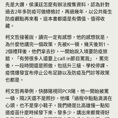
先是大讚，侯漢廷怎麼有辦法搜集資料，認為針對
過去2年多防疫可做總檢討，再過幾年，以公共衛生
防疫觀點再來看，這本書都還是有價值、值得收
藏。
柯文哲接著說，讀完一定有感想，他的感想就是，
為什麼他講完一個政策，先被K一頓，幾天後到1、
2個禮拜後，他們拿去抄，一開始說入境要防疫旅
館，「有勞很多人還要上call in節目罵我」，罵完
後，一段時間還是照做，包括升三級、學校停課、
疫情爆發宣布停止公布足跡以及防疫及門診等政策
也都是。
柯文哲再舉例，快篩陽視同PCR陽，他一開始被罵
一頓，隔2天還不是照抄，他嘆「過程中點點滴滴在
心頭，也不是穿小鞋子，我們總是比高雄慢一點知
道疫苗什麼時候發下來、發多少，講出來都覺得好