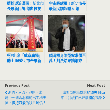
藍粉淚流滿面！新北市
宇宙級輾壓！新北市長
長最新民調出爐 侯友
最新民調超嚇人 網
宜超震撼
驚：滅亡計畫開始
柯P出席「威京廣場」
顏清標身陷冤案求償百
動土 盼替北市帶來新
萬！判決結果讓網炸
地標
鍋：官逼民反
Previous Post
Next Post
湖泊、河流、池塘、水
審計部點高端合約缺失 陳時
灣⋯⋯到落羽松的出生地美
中：我現在已經離開衛福部
國，擁抱浪漫的秋日風情！