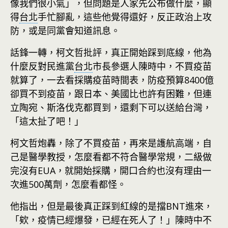
像我們很小氣」，但問題是人家先公布做什麼，顯
得
台北
手忙腳亂，這些他覺得還好，反正政治上攻
防，或是同黨會知道訊息。
話鋒一轉，柯文哲批評，真正開始踩到底線，他為
什麼反對民進黨
台北
市長參選人陳時中，不買疫苗
就算了，一去看採購疫苗時間表，防疫預算8400億
卻買不到疫苗，跟日本、美國比也許有困難，但連
立陶宛、斯洛伐克都買到，還剩下可以送給台灣，
「這太扯了吧！」
柯文哲炮轟，除了不買疫苗，再來是護航高端，自
己是醫學教授，怎麼看都不符合醫學常規，二級做
完沒有EUA，就開始採購，開口合約也沒有理由一
次進500萬劑，怎麼看都怪。
他指出，但是最後真正踩到紅線的是擋BNT進來，
「欸，疫情已經爆發，已經在死人了！」陳時中不