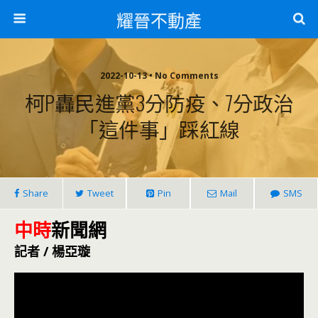
耀晉不動產
2022-10-13 • No Comments
柯P轟民進黨3分防疫、7分政治
「這件事」踩紅線
Share
Tweet
Pin
Mail
SMS
中時
新聞網
記者 / 楊亞璇