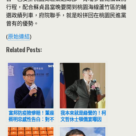
行程，配合蘇貞昌當晚要開到桃園海線蘆竹區的輔
選政績列車，府院聯手，就是盼拼回在桃園民進黨
曾有的優勢。
(
原始連結
)
Related Posts:
富邦防疫險慘賠！董座
我本來就是綠營的！柯
蔡明忠感性告白：對不
文哲休士頓僑宴曝因
起父親但對得起自己
「這3點」看不慣民進
黨