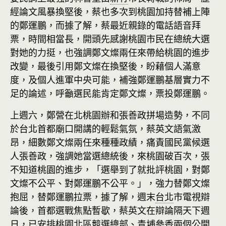
經論文風暴換堅後，蔡也多次到桃園加持替補上陣
的鄭運鵬，而據了解，蔡最近親錄的電話語音拜
票，時間相當長，開頭先感謝桃園市民在總統大選
對她的力挺，也強調鄭文燦兩任來帶給桃園的進步
改變，最後引用鄭文燦在換堅後，盼藉個人滿意
度，及個人進軍中央可能，補強鄭運鵬基層實力不
足的論述，呼籲選民能肯定鄭文燦，票投鄭運鵬。
上週六，鄭營在北桃園辦和張善政拼場造勢，不同
於台北首都廟口開講的輕鬆氣氛，蔡英文語氣激
昂，細數鄭文燦兩任來種種政績，痛責國民黨候選
人張善政，強調她當選總統後，來桃園破百次，張
不知道桃園的進步，「選舉到了就批評桃園，對鄭
文燦不公平、對鄭運鵬不公平。」，強力替鄭文燦
抱屈，替鄭運鵬拉票，據了解，週末
台北
市電視辯
論後，首都選戰焦點暫歇，蔡英文在辯論隔天下週
日，已安排桃園北區競選總部、青埔參香兩個公開