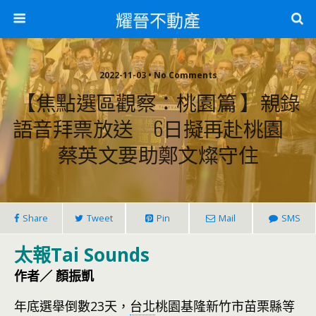
耀晉不動產
2022-11-03 • No Comments
【焦點選區觀察：桃園篇 】親錄
語音拜票放送 6日擬再赴桃園
蔡英文要助鄭文燦守住
Share
Tweet
Pin
Mail
SMS
太報Tai Sounds
作者／ 顏振凱
年底選舉倒數23天，
台北
桃園基隆新竹市苗栗縣等