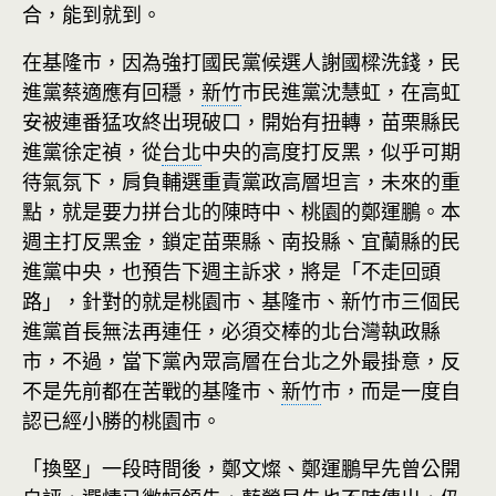
合，能到就到。
在基隆市，因為強打國民黨候選人謝國樑洗錢，民
進黨蔡適應有回穩，
新竹
市民進黨沈慧虹，在高虹
安被連番猛攻終出現破口，開始有扭轉，苗栗縣民
進黨徐定禎，從
台北
中央的高度打反黑，似乎可期
待氣氛下，肩負輔選重責黨政高層坦言，未來的重
點，就是要力拼台北的陳時中、桃園的鄭運鵬。本
週主打反黑金，鎖定苗栗縣、南投縣、宜蘭縣的民
進黨中央，也預告下週主訴求，將是「不走回頭
路」，針對的就是桃園市、基隆市、新竹市三個民
進黨首長無法再連任，必須交棒的北台灣執政縣
市，不過，當下黨內眾高層在台北之外最掛意，反
不是先前都在苦戰的基隆市、
新竹
市，而是一度自
認已經小勝的桃園市。
「換堅」一段時間後，鄭文燦、鄭運鵬早先曾公開