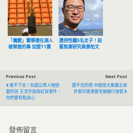
「魔獸」霍華德在湖人
遭控性騷5名女子！前
被禁做的事 加盟T1雲
藍智庫研究員曾柏文
豹後解鎖了
PO道歉文 受害女怒
轟：說謊
Previous Post
Next Post
看不下去！知道公眾人物戀
還不完的債 中國恆大集團主席
愛的苦 王浩宇談高虹安事件：
許家印香港豪宅被銀行接管
你們要有點良心
發佈留言