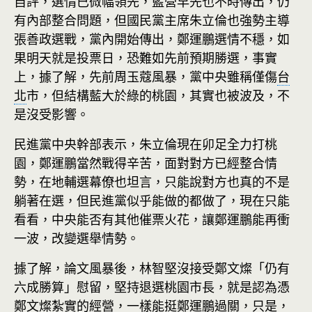
自評，選情已微幅領先，藍營早先也不時傳出，仍
有內部整合問題，但國民黨主席朱立倫也強勢主導
張善政選戰，黨內開始傳出，鄭運鵬選情不穩，如
果明天就是投票日，恐難如先前預期勝選，事實
上，據了解，先前周玉蔻風暴，黨中央雖稱僅傷
台
北
市，但結構藍大於綠的桃園，其實也被波及，不
是沒受影響。
民進黨中央幹部表示，朱立倫現在卯足全力打桃
園，鄭運鵬當然戰得辛苦，面對對方已經整合情
勢，在地輔選幕僚也坦言，只能說對方也真的不是
躺著在選，但民進黨似乎能做的都做了，現在只能
看看，中央能否有其他催票火花，讓鄭運鵬能再衝
一波，改變選舉情勢。
據了解，論文風暴後，林智堅沒接受鄭文燦「仍有
六成勝算」慰留，堅持退選桃園市長，就是認為憑
鄭文燦紮實的經營，一樣能挺鄭運鵬過關，只是，