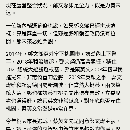
現在藍營整合狀況，鄭文燦卯足全力，似是力有未
逮。
一位黨內輔選幕僚也說，如果鄭文燦已經拼成這
樣，算是窮盡一切，但鄭運鵬和張善政仍沒有拉
開，那未來恐難樂觀。
2014年，鄭文燦意外拿下
桃園
市，讓黨內上下驚
喜，2018年韓流崛起，鄭文燦仍高票連任，穩住
2020總統大選勝選根基，鄭是蔡英文2008年接掌民
進黨來，非常倚重的愛將，2019年英賴之爭，鄭文
燦雖和賴清德同屬新潮流，但當然大挺蔡，兩次總
統大選，鄭也都讓蔡在桃園開出漂亮票數，立委席
次也選得好，讓蔡英文非常感念，對年底能否守住
桃園，蔡英文當然是非常在意。
今年桃園市長選戰，蔡英文先是同意鄭文燦主張，
要民調上最強的林智堅由
新竹
市長轉戰的佈局，歷