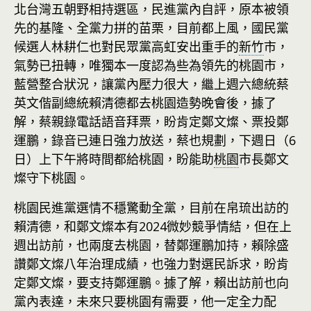
北台灣五朝野相持選區，民進黨內自評，原本被領
先的基隆、全黨力拼的苗栗，目前都上風，國民黨
候選人林耕仁也對民眾黨高虹安出重手的
新竹
市，
氣勢已扭轉，唯獨本一度認為些為領先的桃園市，
藍營整合狀況，讓黨內壓力很大，繼上週六總統蔡
英文偕副總統賴清德都去桃園造勢晚會後，據了
解，蔡親錄電話語音拜票，盼肯定鄭文燦、票投鄭
運鵬，錄音已連日強力放送，蔡也規劃，下週日（6
日）上下午將時間都給桃園，盼能助
桃園
市長鄭文
燦守下桃園。
桃園民進黨選情不穩驚動全黨，目前在帛琉出訪的
賴清德，和鄭文燦本有2024微妙競爭情結，但在上
週出訪前，也兩度去桃園，替鄭運鵬加持，賴除盛
讚鄭文燦八年治理成績，也強力對選民訴求，盼肯
定鄭文燦，要支持鄭運鵬。據了解，賴出訪前也向
黨內表達，未來只要桃園有需要，他一定全力配