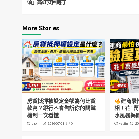
頭」高虹安回應了
More Stories
NEWS
NEWS
房貸抵押權設定金額為何比貸
建商最
款高？銀行不會告訴你的關鍵
相！花1
機制一次看懂
水風暴揭
yaojin
0
yaojin
2026-07-31
20