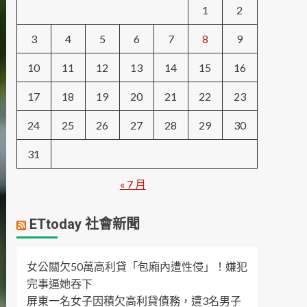
1
2
3
4
5
6
7
8
9
10
11
12
13
14
15
16
17
18
19
20
21
22
23
24
25
26
27
28
29
30
31
« 7 月
ETtoday 社會新聞
女公關欠50萬高利貸「包廂內遭性侵」！嫌犯
完事逼她吞下
屏東一名女子因積欠高利貸債務，遭3名男子