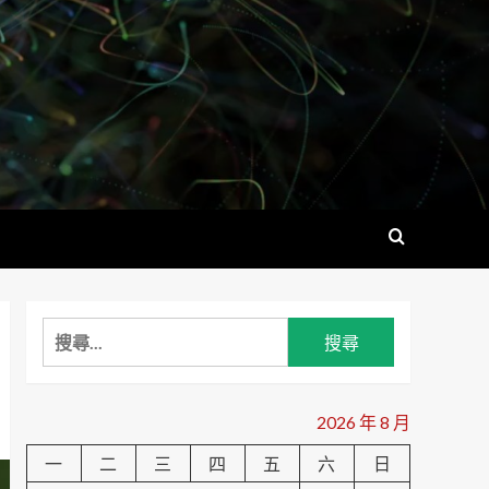
搜
尋
關
鍵
2026 年 8 月
字:
一
二
三
四
五
六
日