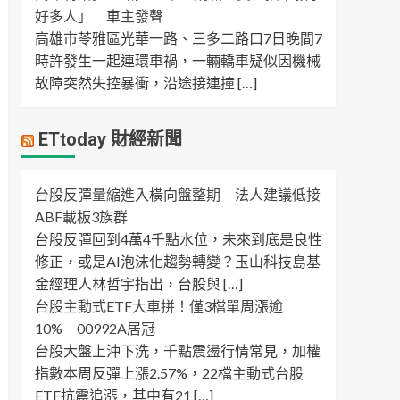
好多人」 車主發聲
高雄市苓雅區光華一路、三多二路口7日晚間7
時許發生一起連環車禍，一輛轎車疑似因機械
故障突然失控暴衝，沿途接連撞 […]
ETtoday 財經新聞
台股反彈量縮進入橫向盤整期 法人建議低接
ABF載板3族群
台股反彈回到4萬4千點水位，未來到底是良性
修正，或是AI泡沫化趨勢轉變？玉山科技島基
金經理人林哲宇指出，台股與 […]
台股主動式ETF大車拼！僅3檔單周漲逾
10% 00992A居冠
台股大盤上沖下洗，千點震盪行情常見，加權
指數本周反彈上漲2.57%，22檔主動式台股
ETF抗震追漲，其中有21 […]