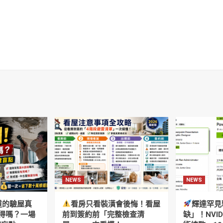
NEWS
NEWS
道的驗屋真
看房只看裝潢會後悔！看屋
輝達罕見
得嗎？一場
前到簽約前「完整檢查清
缺」！NVI