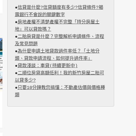
●
信貸是什麼?信貸額度有多少?信貸條件?揭
露銀行不會說的關鍵數字
●
房地產權不清楚產權不完整「持分房屋土
地」可以貸款嗎？
●
二胎房貸是什麼？完整解析申請條件、流程
及常見問題
●
為什麼申請土地貸款過件率低？「土地分
類、貸款申請流程、如何提升過件率」
●
貸款淺談：車貸(持續更新中)
●
二順位房貸高額低利！我的新竹房屋二胎可
以貸多少?
●
只要10分鐘教您搞懂：不動產估價與價格種
類