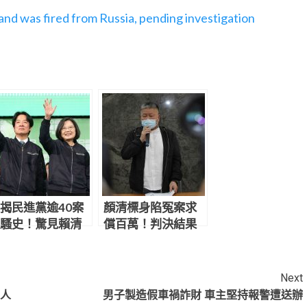
oland was fired from Russia, pending investigation
揭民進黨逾40案
顏清標身陷冤案求
騷史！驚見賴清
償百萬！判決結果
曾意外「幫」性
讓網炸鍋：官逼民
犯做1事
反
Next
有人
男子製造假車禍詐財 車主堅持報警遭送辦