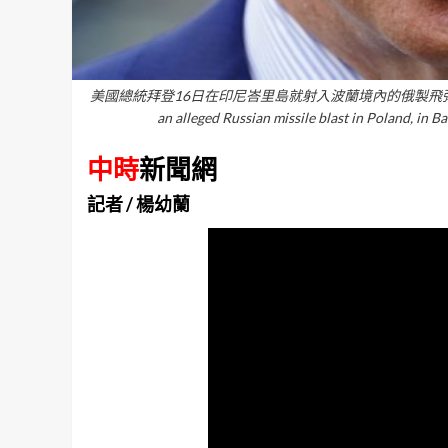
美國總統拜登16日在印尼峇里島就射入波蘭境內的俄製飛彈發表談話。（路透）U.
an alleged Russian missile blast in Poland, in
中時
新聞網
記者 / 楊幼蘭