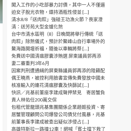
闖入工作的小吃部暴力討債，其中一人不僅逼
迫女子脫光衣物，還持酒瓶性侵並 […]
清水8/8「送肉粽」強碰王功漁火節？喪家澄
清：送芳苑大型金爐化煞
台中市清水區明（8）日晚間將舉行傳統「送
肉粽」除煞儀式，預計於鰲峰山自行車場外的
鰲海路開壇祈福，隨後以車輛將祭 […]
免費送中國清瘟膠囊涉賄選 屏東議員郭再添
妻二審重判3年6月
因案判刑遭通緝的屏東縣議員郭再添的陸籍配
偶王曉燕，被控利用臉書宣傳免費發放中國未
核准輸入的連花清瘟膠囊及快篩試 […]
快訊／兆基前董座李建成聲押禁見 寄居蟹負
責人林佑任200萬交保
包租代管龍頭兆基集團關係企業趙姬投資、寄
居蟹管理顧問公司爆發公司債兌付風暴，兆基
前董事長李建成被查出疑似涉侵占 […]
高雄特斯拉一路撞12車！網喊「賓士擋下救了