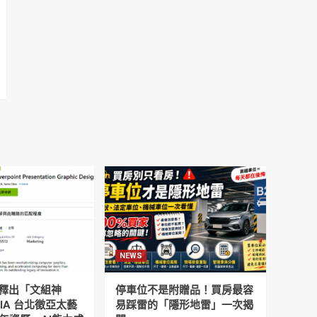
NEWS
釋出「文組神
停車位不是附贈品！買房最容
DIA 台北徵亞太藝
易踩雷的「隱形地雷」一次揭