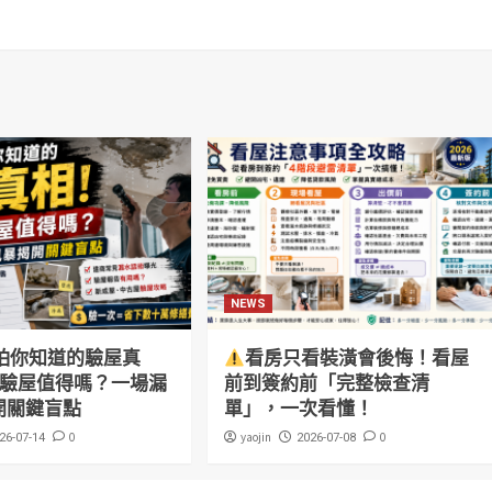
NEWS
怕你知道的驗屋真
看房只看裝潢會後悔！看屋
萬驗屋值得嗎？一場漏
前到簽約前「完整檢查清
開關鍵盲點
單」，一次看懂！
0
yaojin
0
26-07-14
2026-07-08