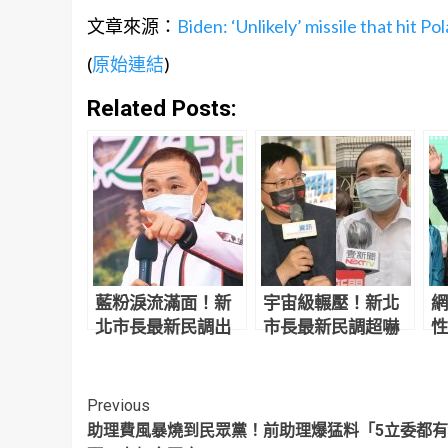
文章來源：
Biden: ‘Unlikely’ missile that hit P
(
原始連結
)
Related Posts:
藍粉淚流滿面！新
宇宙級輾壓！新北
網
北市長最新民調出
市長最新民調超嚇
性
爐 侯友宜超震撼
人 網驚：滅亡計畫
德
開始
侵
Continue
Previous
助理費風暴燒到民眾黨！前助理爆猛料「5立委都
Reading