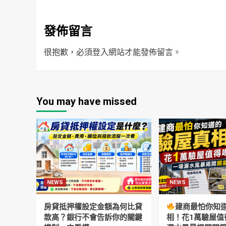
發佈留言
很抱歉，必須
登入
網站才能發佈留言。
You may have missed
NEWS
NEWS
房貸抵押權設定金額為何比貸
建商最怕你知
款高？銀行不會告訴你的關鍵
相！花1萬驗屋值