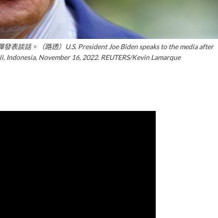
S. President Joe Biden speaks to the media after
 Bali, Indonesia, November 16, 2022. REUTERS/Kevin Lamarque