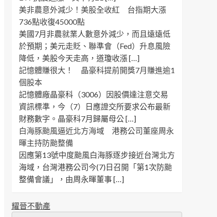
美非農意外減少！美股全收紅 台指期大漲
736點收復45000點
美國7月非農就業人數意外減少，而且遠遠低
於預期；美元走貶、聯準會（Fed）升息風險
降低，美股今天走高，道瓊收漲 […]
記憶體賺很大！ 晶豪科提前開獎7月賺進逾1
個股本
記憶體廠晶豪科（3006）因股價達注意交易
資訊標準，今（7）日應證交所要求公布最新
財務數字。晶豪科7月歸屬母公 […]
白海豚颱風逼近北方海域 港務公司董座周永
暉主持防颱整備
因應第13號中度颱風白海豚逐步接近台灣北方
海域，台灣港務公司今(7)日召開「第1次防颱
整備會議」，由周永暉董事 […]
耀晉不動產