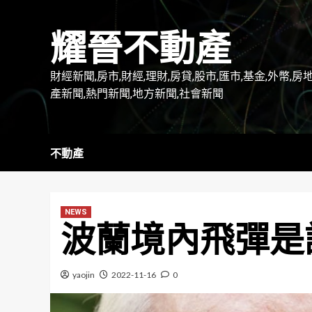
Skip
to
耀晉不動產
content
財經新聞,房市,財經,理財,房貸,股市,匯市,基金,外幣,房
產新聞,熱門新聞,地方新聞,社會新聞
不動產
NEWS
波蘭境內飛彈是
yaojin
2022-11-16
0