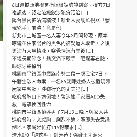
6日遭橋頭地檢署指揮檢調約談到案。檢方7日
複訊後，認定范織欽涉犯貪污治 […]
陽台黑內褲沾滿精液！新北人妻調監視器「發
現兇手」崩潰：竟是他
新北市土城區一名人妻今年3月間發現，原本
晾曬在住家陽台的黑色內褲疑遭人取走，之後
更沾有大量精液，察覺情況有異後 […]
不堪長期碎念！翁突痛下殺手 砸爛妻右臉、
眼球牙齒掉出
桃園市平鎮區中豐路南勢二段一處民宅7日下
午發生駭人命案，一名85歲陳姓婦人被發現陳
屍家中客廳，涉嫌行兇的丈夫犯 […]
吃晚餐胸口不適倒地！警消連手家屬AED急
救 電擊挽回性命
桃園市平鎮區范姓男子7月19日晚上與家人共
進晚餐時，突感胸口劇烈不適，隨即失去意識
倒地。家屬趕忙打119報案求 […]
清水8/8「送肉粽」到芳苑！強碰王功漁火