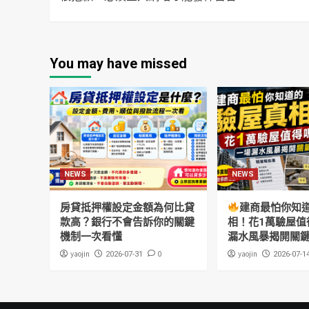
You may have missed
NEWS
NEWS
房貸抵押權設定金額為何比貸
建商最怕你知
款高？銀行不會告訴你的關鍵
相！花1萬驗屋值
機制一次看懂
漏水風暴揭開關
yaojin
0
yaojin
2026-07-31
2026-07-1