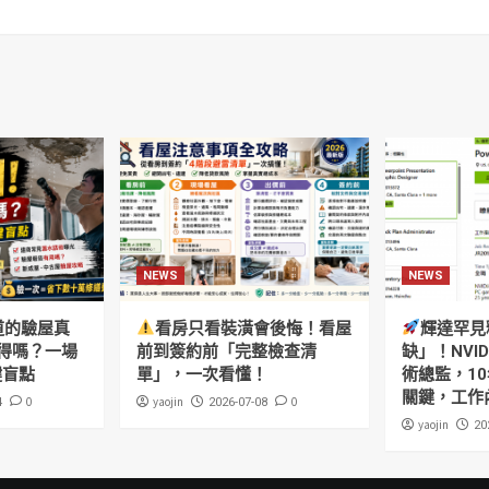
NEWS
NEWS
道的驗屋真
看房只看裝潢會後悔！看屋
輝達罕見
得嗎？一場
前到簽約前「完整檢查清
缺」！NVI
鍵盲點
單」，一次看懂！
術總監，10
關鍵，工作
0
yaojin
0
4
2026-07-08
yaojin
20