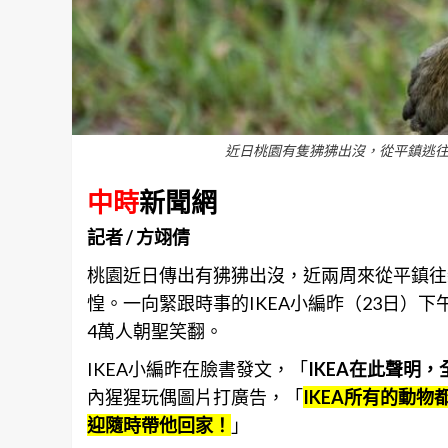
近日桃園有隻狒狒出沒，從平鎮逃往新屋
中時
新聞網
記者 / 方翊倩
桃園近日傳出有狒狒出沒，近兩周來從
平鎮
往
惶。一向緊跟時事的IKEA小編昨（23日）
4萬人朝聖笑翻。
IKEA小編昨在臉書發文，「
IKEA在此聲明
內猩猩玩偶圖片打廣告，「
IKEA所有的動
迎隨時帶他回家！
」