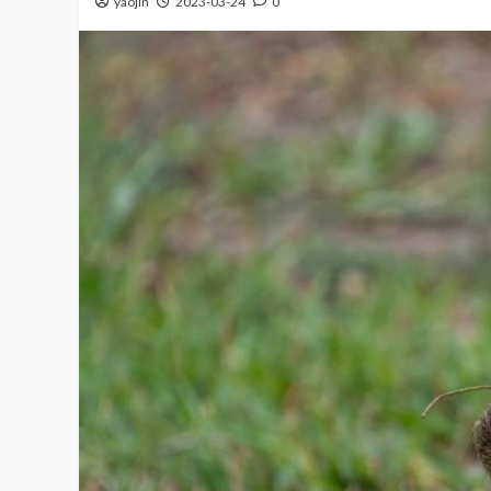
yaojin
2023-03-24
0