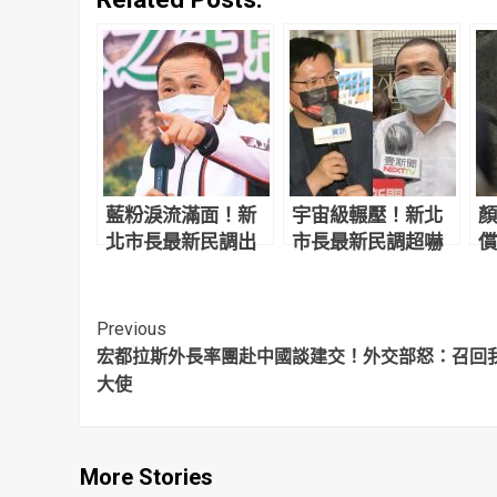
藍粉淚流滿面！新
宇宙級輾壓！新北
顏
北市長最新民調出
市長最新民調超嚇
償
爐 侯友宜超震撼
人 網驚：滅亡計畫
讓
開始
反
Continue
Previous
宏都拉斯外長率團赴中國談建交！外交部怒：召回
Reading
大使
More Stories