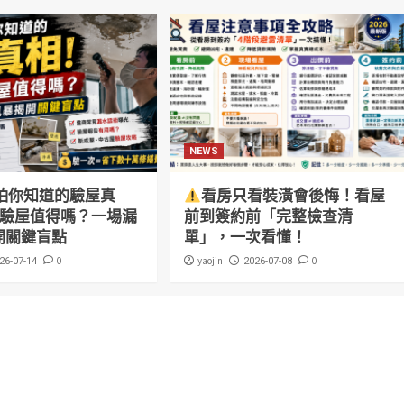
NEWS
怕你知道的驗屋真
看房只看裝潢會後悔！看屋
萬驗屋值得嗎？一場漏
前到簽約前「完整檢查清
開關鍵盲點
單」，一次看懂！
0
yaojin
0
26-07-14
2026-07-08