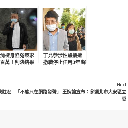
清標身陷冤案求
丁允恭涉性騷擾遭
百萬！判決結果
撤職停止任用3年 聲
網炸鍋：官逼民
請釋憲結果出爐
Next
我駐宏
「不能只在網路發聲」 王婉諭宣布：參選北市大安區立
委