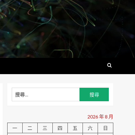
搜
尋
關
鍵
2026 年 8 月
字:
一
二
三
四
五
六
日