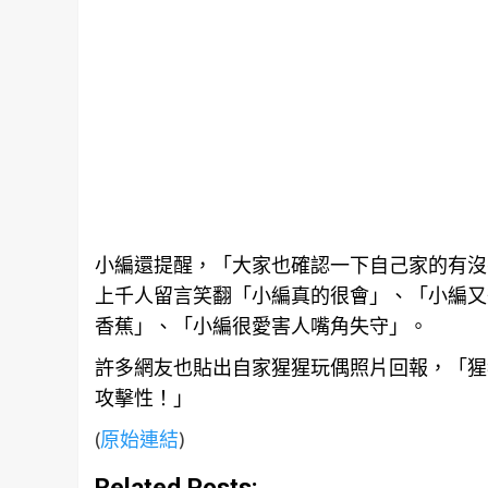
小編還提醒，「大家也確認一下自己家的有沒
上千人留言笑翻「小編真的很會」、「小編又
香蕉」、「小編很愛害人嘴角失守」。
許多
網友
也貼出自家猩猩玩偶照片回報，「猩
攻擊性！」
(
原始連結
)
Related Posts: