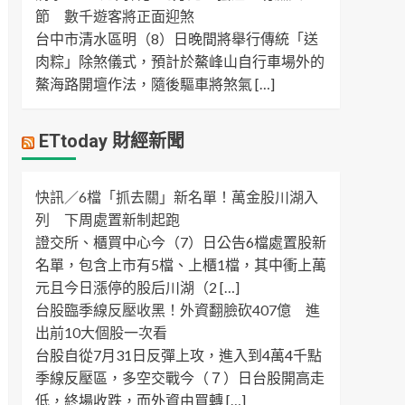
節 數千遊客將正面迎煞
台中市清水區明（8）日晚間將舉行傳統「送
肉粽」除煞儀式，預計於鰲峰山自行車場外的
鰲海路開壇作法，隨後驅車將煞氣 […]
ETtoday 財經新聞
快訊／6檔「抓去關」新名單！萬金股川湖入
列 下周處置新制起跑
證交所、櫃買中心今（7）日公告6檔處置股新
名單，包含上市有5檔、上櫃1檔，其中衝上萬
元且今日漲停的股后川湖（2 […]
台股臨季線反壓收黑！外資翻臉砍407億 進
出前10大個股一次看
台股自從7月31日反彈上攻，進入到4萬4千點
季線反壓區，多空交戰今（７）日台股開高走
低，終場收跌，而外資由買轉 […]