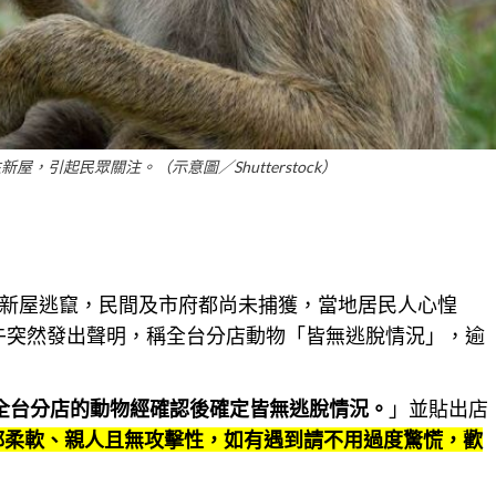
，引起民眾關注。（示意圖／Shutterstock）
新屋逃竄，民間及市府都尚未捕獲，當地居民人心惶
下午突然發出聲明，稱全台分店動物「皆無逃脫情況」，逾
，全台分店的動物經確認後確定皆無逃脫情況。
」並貼出店
物都柔軟、親人且無攻擊性，如有遇到請不用過度驚慌，歡