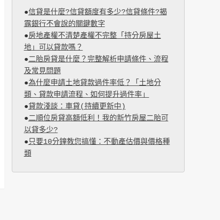
●
信貸是什麼?信貸額度有多少?信貸條件?揭
露銀行不會說的關鍵數字
●
房地產權不清楚產權不完整「持分房屋土
地」可以貸款嗎？
●
二胎房貸是什麼？完整解析申請條件、流程
及常見問題
●
為什麼申請土地貸款過件率低？「土地分
類、貸款申請流程、如何提升過件率」
●
貸款淺談：車貸(持續更新中)
●
二順位房貸高額低利！我的新竹房屋二胎可
以貸多少?
●
只要10分鐘教您搞懂：不動產估價與價格種
類