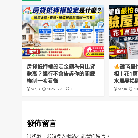
NEWS
NEWS
房貸抵押權設定金額為何比貸
建商最
款高？銀行不會告訴你的關鍵
相！花1
機制一次看懂
水風暴揭
yaojin
0
yaojin
2026-07-31
20
發佈留言
很抱歉，必須
登入
網站才能發佈留言。