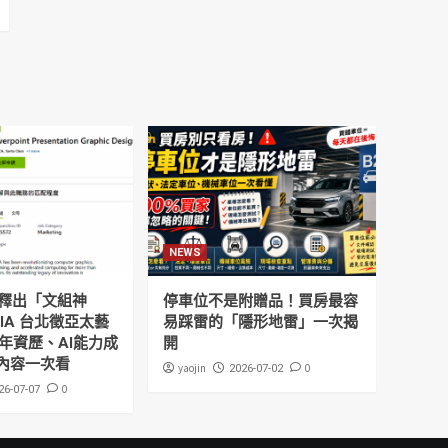
NEWS
釋出「文組神
停車位不是附贈品！買房最容
DIA 台北徵亞太藝
易踩雷的「隱形地雷」一次揭
年資歷、AI能力成
開
內容一次看
yaojin
0
2026-07-02
0
26-07-07