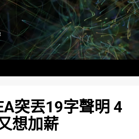
地
A突丟19字聲明 4
又想加薪