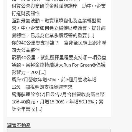
租賃公會與商研院金融賦能講座 助中小企業
打造財務韌性
面對景氣波動、融資環境變化及產業轉型需
求，中小企業如何建立穩健財務體質、提升經
營韌性，已成為企業永續經營的重要 […]
你的40公里想支持誰？ 富邦全民線上跑串聯
四大公益夥伴
累積40公里，就能選擇里程要支持哪一項公益
議題。富邦金控持續擴大Run For Green®倡議
影響力，202 […]
萬海7月營收年增50%、前7個月營收年增
12% 關稅明朗支撐貨運需求
萬海航運於今(7)日公告7月合併營收為新台幣
186.40億元，月增15.30%，年增50.13%；累
計全年營收 […]
耀晉不動產