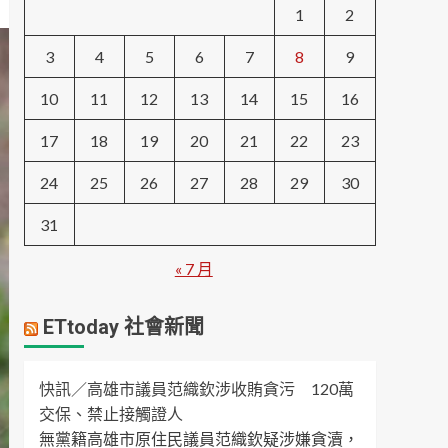
1
2
3
4
5
6
7
8
9
10
11
12
13
14
15
16
17
18
19
20
21
22
23
24
25
26
27
28
29
30
31
« 7 月
ETtoday 社會新聞
快訊／高雄市議員范織欽涉收賄貪污 120萬
交保、禁止接觸證人
無黨籍高雄市原住民議員范織欽疑涉嫌貪瀆，