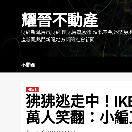
Skip
to
耀晉不動產
content
財經新聞,房市,財經,理財,房貸,股市,匯市,基金,外幣,房
產新聞,熱門新聞,地方新聞,社會新聞
不動產
NEWS
狒狒逃走中！IKE
萬人笑翻：小編