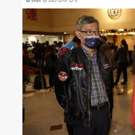
yaojin
2022-12-07
0