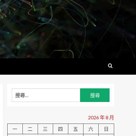
搜
尋
關
鍵
2026 年 8 月
字:
一
二
三
四
五
六
日