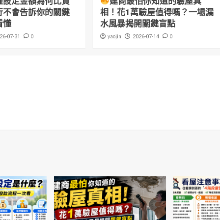
權設定金額為何比貸
建商最怕你知道的驗屋真
行不會告訴你的關鍵
相！花1萬驗屋值得嗎？一場漏
看懂
水風暴揭開關鍵盲點
0
yaojin
0
26-07-31
2026-07-14