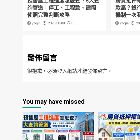
預售屋工程進度怎麼查？5大查
房貸抵押
詢管道｜停工、工程款、建照
款高？銀
使照完整判斷攻略
機制一次
yaojin
0
yaojin
2026-08-08
20
發佈留言
很抱歉，必須
登入
網站才能發佈留言。
You may have missed