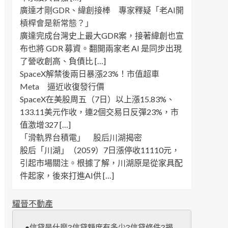
廣達才剛GDR、緯創接棒 專家釋疑「老AI開
槓桿會是新常態？」
廣達完成台灣史上最大GDR案，接著緯創也宣
布也將 GDR 募資。翻開兩家老 AI 是同步出現
了營收創高、負債比 […]
SpaceX解禁後兩日暴漲23%！市值超車
Meta 逼近收復發行價
SpaceX在美股周五（7日）以上漲15.83%、
133.11美元作收，連2個交易日反彈23%，市
值激增327 […]
「滑軌界台積電」 股后川湖揭密
股后「川湖」（2059）7日漲停收11110元，
引起市場關注。根據了解，川湖原是從家具配
件起家，後來打進AI供 […]
耀晉不動產