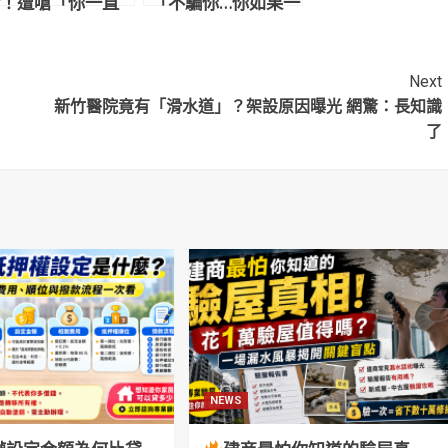
！遭嗆「你一直
「不騙你…你如果一
黑道我們可能會
直弄黑道的話，我
槍」
們有可能會開槍」
Next
新竹醫院竟有「滑水道」？架設原因曝光 網驚：長知識
了
NEWS