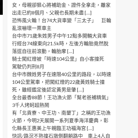
女，母親卻狠心將補助金、證件全拿走，離家
出走已約8個月、父親也長期未盡 […]
恐怖風火輪！台74大貨車變「三太子」 巨輪
亂滾嚇壞一票車主
台中市71歲朱姓男子中午12點多開輛大貨車
行經台74線東向21.5k時，左後方輪胎竟然脫
落逕自往前滾動，輪胎摩 […]
騎士闖紅燈被「時速104公里」自小客撞死
駕駛仍判刑8月
台中市魏姓男子在速限40公里的路段，以時速
104公里駕車，把闖紅燈的22歲黃姓騎士撞
死，雖經鑑定後認定黃男是肇 […]
全台最香88節！王功漁火節「幫老爸補精氣」
3千人烤蚵超熱鬧
有「北貢寮、中王功、南墾丁」之稱的王功漁
火節，今明2天展開一系列夏季海洋慶典，彰
化縣長王惠美上午親臨王功福海宮 […]
快訊 ∕ 路況不熟撞石墩側翻躺路中 車上4人自