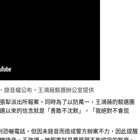
，錄音檔公布。王鴻薇競選辦公室提供
張犁
派出所報案。同時為了以防萬一，王鴻薇的競選團
選以來的信念就是「勇敢不沈默」，「我絕對不會屈
到恐嚇電話，但因未錄音而造成警方辦案不力，因此提醒
機錄音。王強調，她報案就是要展現不能縱容的態度，