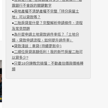
●
信貸是什麼?信貸額度有多少?信貸條件?揭
露銀行不會說的關鍵數字
●
房地產權不清楚產權不完整「持分房屋土
地」可以貸款嗎？
●
二胎房貸是什麼？完整解析申請條件、流程
及常見問題
●
為什麼申請土地貸款過件率低？「土地分
類、貸款申請流程、如何提升過件率」
●
貸款淺談：車貸(持續更新中)
●
二順位房貸高額低利！我的新竹房屋二胎可
以貸多少?
●
只要10分鐘教您搞懂：不動產估價與價格種
類