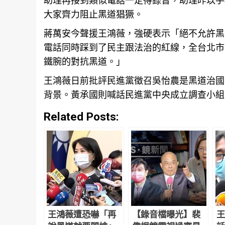
大家齊力阻止黑道猖獗。
蔣萬安今聲援王鴻薇，強硬表示「絕不允許黑
電話同時踩到了民主跟法治的紅線，全
台北
市
鐵腕的對抗黑道。」
王鴻薇日前批評民進黨徵召吳怡農是黑道治國
背景。黃承國則喊話民進黨中央成立調查小組
Related Posts:
王鴻薇遭恐嚇「再
【錄音檔曝光】裴
王