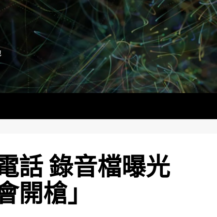
地
電話 錄音檔曝光
會開槍」