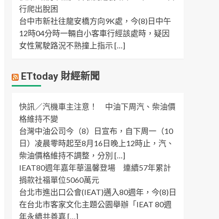
行爬出脫困
台中市新社往龍安橋方向9K處，今(8)日中午
12時04分時一輛自小客車行經該處時，疑因
女性駕駛路況不熟撞上指示 […]
ETtoday 財經新聞
快訊／汽機車主注意！ 中油下周汽、柴油價
格維持不變
台灣中油公司今（8）日宣布，自下周一（10
日）凌晨零時起至8月16日晚上12時止，汽、
柴油價格維持不調整，分別 […]
IEAT80週年嘉年華溫馨登場 連續57年累計
捐款社福單位5060萬元
台北市進出口公會(IEAT)邁入80週年，今(8)日
在台北市客家文化主題公園舉辦「IEAT 80週
年永續共善嘉 […]