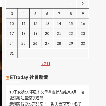
1
2
3
4
5
6
7
8
9
10
11
12
13
14
15
16
17
18
19
20
21
22
23
24
25
26
27
28
29
30
31
« 7 月
ETtoday 社會新聞
13子女擠10坪屋！父母拿走補助離家8月 垃
圾滿地幼童深夜遊蕩
澎湖驚傳惡劣棄兒案！一對夫妻育有13名子