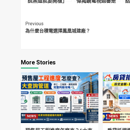
說黑道就要開槍」
偉揭鏡電視過審是
話
昨晚急報案
「總統的旨意」
弄
蘇貞昌主導施壓
開
NCC發照
Continue
Previous
為什麼台積電選擇鳳凰城建廠？
Reading
More Stories
NEWS
NEWS