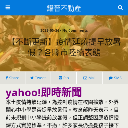
耀晉不動產
2022-05-26 • No Comments
【不斷更新】疫情延燒提早放暑
假？各縣市陸續表態
Share
Tweet
Pin
Mail
SMS
yahoo!即時新聞
本土疫情持續延燒，為控制疫情在校園擴散，外界
關心中小學是否提早放暑假。教育部昨天表示，目
前未規劃中小學提前放暑假，但正調整因應疫情授
課方式實施標準。不過，許多家長仍擔憂孩子接下