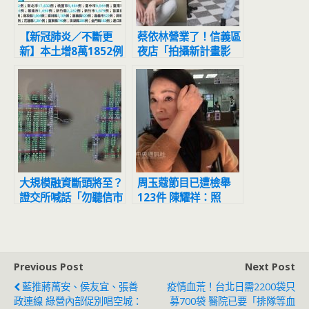
【新冠肺炎／不斷更
蔡依林營業了！信義區
新】本土增8萬1852例
夜店「拍攝新計畫影
死亡破百達104例創單
片」網友目擊驚：本人
日新高
正到翻掉
大規模融資斷頭將至？
周玉蔻節目已遭檢舉
證交所喊話「勿聽信市
123件 陳耀祥：照
場流言」
SOP處理
Previous Post
Next Post
藍推蔣萬安、侯友宜、張善
疫情血荒！台北日需2200袋只
政連線 綠營內部促別唱空城：
募700袋 醫院已要「排隊等血