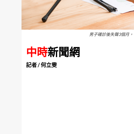
男子確診後失聲3個月，引起
中時
新聞網
記者 / 何立雯