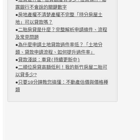
●
信貸是什麼?信貸額度有多少?信貸條件?揭
露銀行不會說的關鍵數字
●
房地產權不清楚產權不完整「持分房屋土
地」可以貸款嗎？
●
二胎房貸是什麼？完整解析申請條件、流程
及常見問題
●
為什麼申請土地貸款過件率低？「土地分
類、貸款申請流程、如何提升過件率」
●
貸款淺談：車貸(持續更新中)
●
二順位房貸高額低利！我的新竹房屋二胎可
以貸多少?
●
只要10分鐘教您搞懂：不動產估價與價格種
類