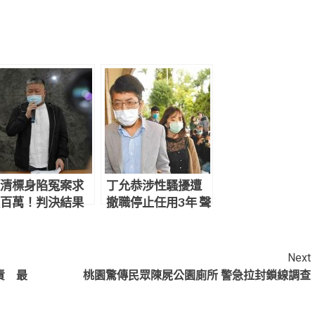
清標身陷冤案求
丁允恭涉性騷擾遭
百萬！判決結果
撤職停止任用3年 聲
網炸鍋：官逼民
請釋憲結果出爐
Next
責 最
桃園驚傳民眾陳屍公園廁所 警急拉封鎖線調查