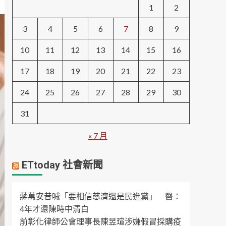
1
2
3
4
5
6
7
8
9
10
11
12
13
14
15
16
17
18
19
20
21
22
23
24
25
26
27
28
29
30
31
« 7 月
ETtoday 社會新聞
蔣萬安昔喊「要相信慈濟還是民進黨」 醫：
4年才還陳時中清白
前彰化律師公會理事長陳昱瑄涉嫌假冒採購疫