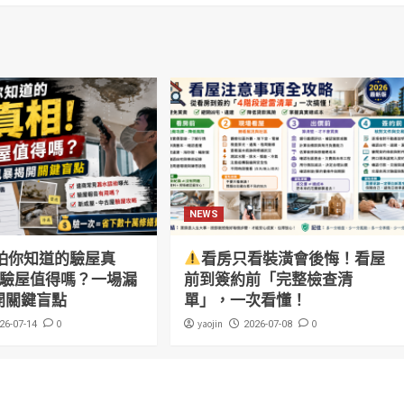
NEWS
怕你知道的驗屋真
看房只看裝潢會後悔！看屋
萬驗屋值得嗎？一場漏
前到簽約前「完整檢查清
開關鍵盲點
單」，一次看懂！
0
yaojin
0
26-07-14
2026-07-08