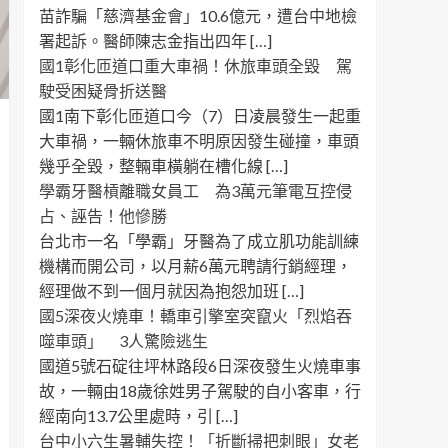
苗詐騙「慈濟基金會」10.6億元，遭台中地檢
署起訴。醫師陳志金指出四年 […]
國1彰化匝道口重大車禍！休旅車頭全毀 駕
駛受困疑骨折送醫
國1南下彰化匝道口今（7）日凌晨發生一起重
大車禍，一輛休旅車不明原因發生碰撞，車頭
幾乎全毀，整輛車橫躺在槽化線 […]
學霸牙醫槓離職女員工 為3萬元筆電互控侵
占、誣告！他慘勝
台北市一名「學霸」牙醫為了成立肌功能訓練
機構而開公司，以月薪6萬元聘請行銷經理，
經理做不到一個月就因為抱怨加班 […]
國5深夜火燒車！轎車引擎室突竄火「烈焰吞
噬車頭」 3人驚險逃生
國道5號石碇往坪林路段6日深夜發生火燒車事
故，一輛由18歲徐姓男子駕駛的自小客車，行
經南向13.7公里處時，引 […]
台中小六生暑輔失控！「折斷掃把刺眼」女老