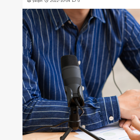
yaojin
2022-10-04
0