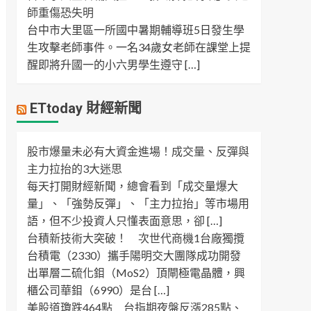
師重傷恐失明
台中市大里區一所國中暑期輔導班5日發生學
生攻擊老師事件。一名34歲女老師在課堂上提
醒即將升國一的小六男學生遵守 […]
ETtoday 財經新聞
股市爆量未必有大資金進場！成交量、反彈與
主力拉抬的3大迷思
每天打開財經新聞，總會看到「成交量爆大
量」、「強勢反彈」、「主力拉抬」等市場用
語，但不少投資人只懂表面意思，卻 […]
台積新技術大突破！ 次世代商機1台廠獨攬
台積電（2330）攜手陽明交大團隊成功開發
出單層二硫化鉬（MoS2）頂閘極電晶體，興
櫃公司華鉬（6990）是台 […]
美股道瓊跌464點 台指期夜盤反漲285點、