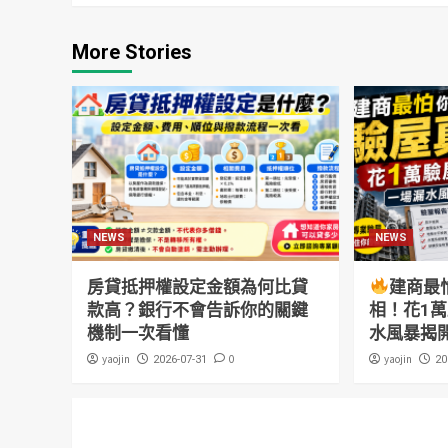
More Stories
NEWS
NEWS
房貸抵押權設定金額為何比貸
建商最
款高？銀行不會告訴你的關鍵
相！花1
機制一次看懂
水風暴揭
yaojin
0
yaojin
2026-07-31
20