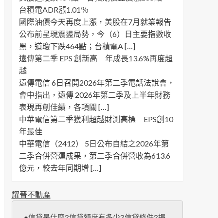
台積電ADR漲1.01％
國際油價今天再度上漲，美股在7月就業報告
公布前呈現震盪局勢，今（6）日主要指數收
黑，道瓊下跌464點；台積電A […]
遠傳第二季 EPS 創新高 年成長13.6%再度超
越
遠傳電信 6日召開2026年第二季電話法說會，
會中指出，遠傳 2026年第二季及上半年財務
表現再創佳績，各項關 […]
中華電信第二季獲利超越財測高標 EPS創10
年最佳
中華電信（2412） 5日公布自結之2026年第
二季合併營運成果，第二季合併營收為613.6
億元，較去年同期增 […]
耀晉不動產