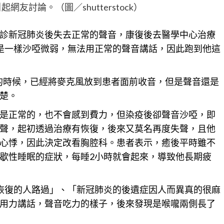
友討論。（圖／shutterstock）
診新冠肺炎後失去正常的聲音，康復後去醫學中心治療
是一樣沙啞微弱，無法用正常的聲音講話，因此跑到他這
的時候，已經將麥克風放到患者面前收音，但是聲音還是
楚。
是正常的，也不會感到費力，但染疫後卻聲音沙啞，即
聲，起初透過治療有恢復，後來又莫名再度失聲，且他
心悸，因此決定改看胸腔科。患者表示，癒後平時雖不
歇性睡眠的症狀，每睡2小時就會起來，導致他
長期
疲
恢復的人路過」、「新冠肺炎的後遺症因人而異真的很麻
用力講話，聲音吃力的樣子，後來發現是喉嚨兩側長了