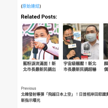
(
原始連結
)
Related Posts:
藍粉淚流滿面！新
宇宙級輾壓！新北
顏
北市長最新民調出
市長最新民調超嚇
償
爐 侯友宜超震撼
人 網驚：滅亡計畫
讓
開始
反
Continue
Previous
北韓發射導彈「飛越日本上空」！日首相岸田怒譴
Reading
新指示曝光