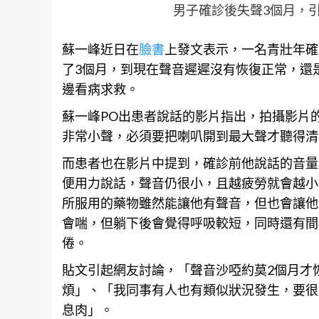
男子確診後失聲3個月，引起網
蘇一峰近日在
臉書
上發文表示，一名青壯年確
了3個月，到現在聲音遲遲沒有恢復正常，還
邊看病求救。
蘇一峰PO出患者說話的影片指出，拍攝影片
非常小聲，必須要把喇叭開到最大聲才聽得清
而患者也在影片中提到，確診前他說話的音量
便用力說話，聲音仍很小，且越疲勞就會越小
所服用的藥物雖然能讓他有聲音，但也會讓他
會喘，但躺下後會覺得呼吸較短，同時還有間
倦。
貼文引起網友討論，「聲音沙啞約莫2個月才
煩」、「我同事有人也有類似狀況發生，要很
息肉」。