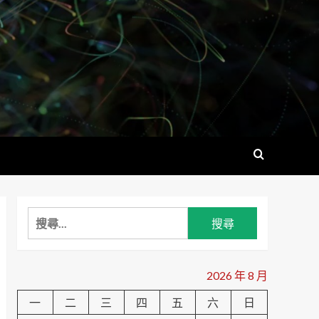
搜
尋
關
鍵
2026 年 8 月
字:
一
二
三
四
五
六
日