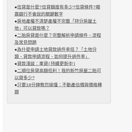
●
信貸是什麼?信貸額度有多少?信貸條件?揭
露銀行不會說的關鍵數字
●
房地產權不清楚產權不完整「持分房屋土
地」可以貸款嗎？
●
二胎房貸是什麼？完整解析申請條件、流程
及常見問題
●
為什麼申請土地貸款過件率低？「土地分
類、貸款申請流程、如何提升過件率」
●
貸款淺談：車貸(持續更新中)
●
二順位房貸高額低利！我的新竹房屋二胎可
以貸多少?
●
只要10分鐘教您搞懂：不動產估價與價格種
類