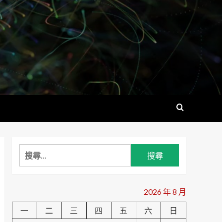
搜
尋
關
鍵
2026 年 8 月
字:
一
二
三
四
五
六
日