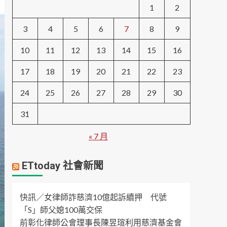
1
2
3
4
5
6
7
8
9
10
11
12
13
14
15
16
17
18
19
20
21
22
23
24
25
26
27
28
29
30
31
« 7 月
ETtoday 社會新聞
快訊／女律師詐慈濟10億起訴續押 代號
「S」師父媳100萬交保
前彰化律師公會理事長陳昱瑄利用慈濟基金會