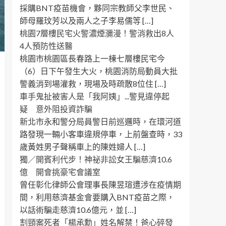
採購BNT疫苗機會，夥同宗教師父李世民、
師母羅玟芳以及兩人之子李易儒等 […]
桃園7層樓民宅火警濃煙瀰漫！警消救出8人
4人預防性送醫
桃園市桃園區長春路上一棟七層樓民宅今
（6）日下午發生大火，桃園消防局動員大批
警義消到場灌救，現場及時疏散8位住 […]
車手鬼扯被害人是「我阿姨」...警見違停起
疑 意外阻投資詐騙
新北市永和警分局員警日前巡邏時，在環河道
路發現一輛小客車違規停車，上前盤查時，33
歲黃姓男子聲稱車上的陳姓婦人 […]
獨／開賓利代步！神祕非訟女王騙慈濟10.6
億 開會挑豪宅會議室
曾任彰化律師公會理事長陳昱瑄遭涉在疫情期
間，利用慈濟基金會要購入BNT疫苗之際，
以話術騙走慈濟10.6億元，並 […]
割頸案死者「楊承勳」姓名解禁！爸心碎發