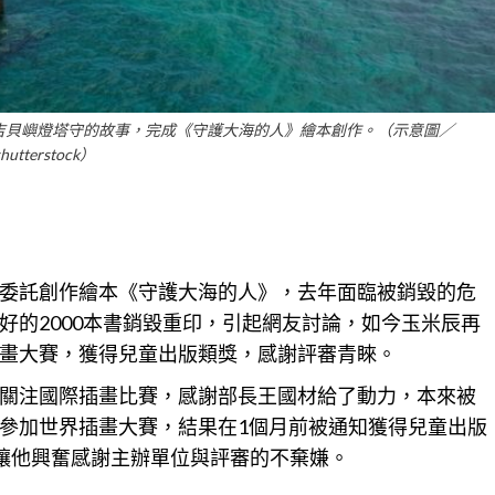
吉貝嶼燈塔守的故事，完成《守護大海的人》繪本創作。（示意圖／
shutterstock）
委託創作繪本《守護大海的人》，去年面臨被銷毀的危
好的2000本書銷毀重印，引起網友討論，如今玉米辰再
畫大賽，獲得兒童出版類獎，感謝評審青睞。
關注國際插畫比賽，感謝部長王國材給了動力，本來被
參加世界插畫大賽，結果在1個月前被通知獲得兒童出版
lishing），讓他興奮感謝主辦單位與評審的不棄嫌。