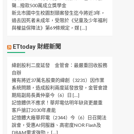
聲…撥款500萬成立獎學金
新北市國中生校園割頸案發生迄今將近3年，
過去因死者未成年，受限於《兒童及少年福利
與權益保障法》第69條規定，媒 […]
ETtoday 財經新聞
緯創股利二度延發 金管會：最嚴重回收股務
自辦
擁有將近37萬名股東的緯創（3231）因作業
系統問題，造成股利兩度延發放發，金管會證
期局副局長黃仲豪今（6）日 […]
記憶體供不應求！華邦電估明年缺貨更嚴重
客戶搶訂2030年產能
記憶體大廠華邦電（2344）今（6）日召開法
說會，受惠AI伺服器、高密度NOR Flash及
DRAM需求強勁， […]