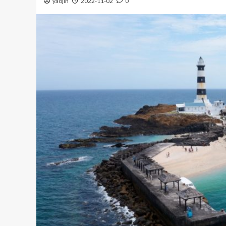
yaojin
2022-11-02
0