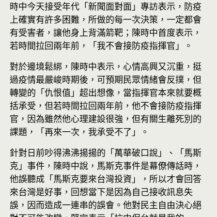
時中今天接受年代「新聞面對面」專訪表示，防疫
上確實有許多困難，所做的每一次決策，一定都會
有受害者，讓他身上背滿箭靶；陳時中首度表示，
若時間拉回兩年前，「我不會接防疫指揮官」。
對於邊境鬆綁，陳時中表示，心情高興又沉重，挺
過疫情最嚴峻時期後，可預期民眾情緒會反撲，但
轉變的「仇恨值」超出想像，當指揮官本來就要概
括承受，但若時間拉回兩年前，他不會接防疫指揮
官，因為雖然他心理建設很強，但有關生離死別的
課題，「再來一次，我承受不了」。
針對日前吵得沸沸揚揚的「萬華破口說」、「馬斯
克」事件，陳時中說，馬斯克事件是幕僚傳話時，
他誤聽成「馬斯克要來台灣投資」，所以才會回答
來台灣是好事，回想當下是因為自己接收訊息失
誤，因而造成一連串的誤會。他對民主自由決心絕