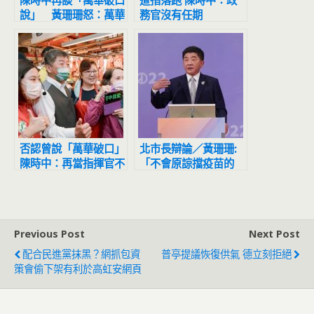
陳時中再談「萬華破口
遭指落跑 陳時中：政
說」 黃珊珊怒：萬華
務官沒有任期
從來不是破口
否認曾說「萬華破口」
北市長辯論／黃珊珊:
陳時中：再當指揮官不
「不會原諒擋疫苗的
見得能承受生離死別
人」 陳時中：去怪中
國大陸啊
Previous Post
Next Post
配合民進黨抹黑？網抓包資
普亭提議恢復供氣 德立刻拒絕
策會偷下架有利於高虹安網頁