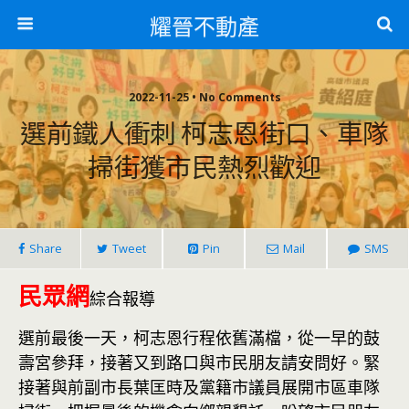
耀晉不動產
2022-11-25 • No Comments
選前鐵人衝刺 柯志恩街口、車隊
掃街獲市民熱烈歡迎
Share
Tweet
Pin
Mail
SMS
民眾網
綜合報導
選前最後一天，柯志恩行程依舊滿檔，從一早的鼓
壽宮參拜，接著又到路口與市民朋友請安問好。緊
接著與前副市長葉匡時及黨籍市議員展開市區車隊