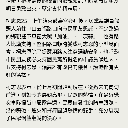
掃街，把握最後的機會向鄉親懇託，盼望市民朋友
明日勇敢出來，堅定支持柯志恩。
柯志恩25日上午結束鼓壽宮參拜後，與黨籍議員候
選人前往中山五福路口向市民朋友懇託。不少路過
的鄉親搖下車窗大喊「加油」、「凍蒜」，也有路
人比讚支持，整個路口頓時變成柯志恩的小型見面
會。柯志恩除了提醒用路人注意通勤安全，也呼籲
市民朋友務必支持國民黨所提名的市議員候選人，
並支持柯志恩，讓
高雄
有改變的機會，讓港都有更
好的選擇。
柯志恩表示，從七月初開始到現在，從過去的匍匐
前進，到如今的展翅高飛，民眾的熱情，在最近幾
次車隊掃街中展露無遺，民眾自發性的騎車跟隨、
沿的鳴砲、煙火和揮舞國旗熱情的雙手，充分展現
了民眾渴望翻轉的決心。