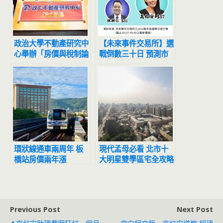
政治大學不動產研究中
【未來事件交易所】選
心舉辦「房價與稅制論
戰倒數三十日 預測市
壇」 永慶引證打炒房
場估縣市長席次：綠5
政策有效
白1藍14無黨1 宜蘭藍
綠平手
環狀線通車兩周年 板
現代孟母必看 北市十
橋站房價兩年漲
大明星雙學區宅全攻略
16.8%最多 幸福站交
「長安國小、大同高中
易406件買氣最夯
國中部」263件交易居
優質雙學區宅冠軍
Previous Post
Next Post