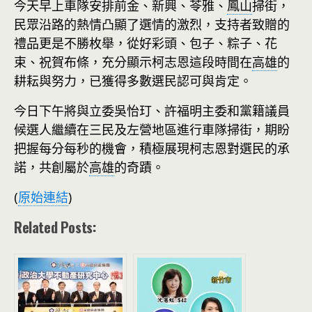
今天早上車隊安排前金、新興、苓雅、
鳳山
掃街，
民眾沿路的熱情凸顯了選情的激烈，支持者致贈的
禮品更是不勝枚舉，從好彩頭、包子、粽子、花
束、祝賀布條，充分顯示柯志恩這段時間在
高雄
的
耕耘與努力，已獲得多數選民認可與肯定。
今日下午將與立委吳怡玎、許福明主委和黨籍議員
候選人繼續在三民及左營地區進行車隊掃街，期盼
把握每分每秒的機會，積極展現柯志恩對選民的承
諾，共創屬於
高雄
的奇蹟。
(
原始連結
)
Related Posts: