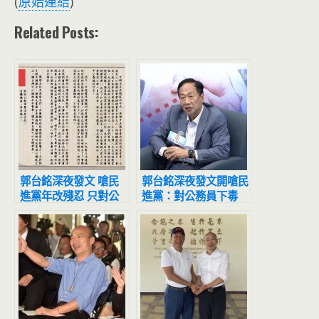
(
原始連結
)
Related Posts:
郭台銘深夜發文 嗆民
郭台銘深夜發文開嗆民
進黨年改殘忍 只對公
進黨：對公務員下毒
務員痛下重手
手，叫人心如刀割