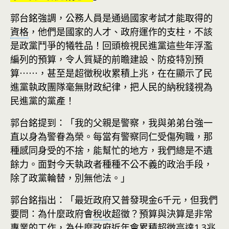
郭台銘強調，公務人員是通過國家考試才能取得的
資格
，他們是國家的人才、政府運作的支柱，不該
是政黨鬥爭的犧牲品！回頭檢視民進黨這些年浮濫
編列的預算，令人質疑的前瞻建設、防疫特別預
算⋯⋯，甚至是超徵稅收累積上兆，在在顯示了民
進黨執政團隊毫無財政紀律，把人民的納稅錢視為
民進黨的黨產！
郭台銘提到：「我的父親是警察，我與弟弟台強一
直以身為警眷為榮。每當有警察同仁受傷殉職，那
種感同身受的不捨，能幫忙的地方，我們總是不遺
餘力。面對今天執政者種種不公不義的政治手段，
除了政黨輪替，別無他法。」
郭台銘指出：「最近政府又普發現金6千元，但我們
要問：為什麼政府會
稅收
超徵？預算與決算是非常
專業的工作，為什麼政府近年會累積超徵高達1.3兆