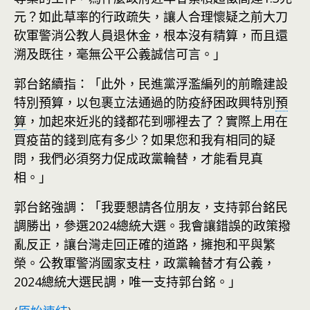
元？如此草率的行政疏失，讓人合理懷疑之前大刀
砍軍警消公教人員退休金，根本沒有精算，而且還
溯及既往，毫無公平公義誠信可言。」
郭台銘續指：「此外，民進黨浮濫編列的前瞻建設
特別預算，以包裹立法通過的防疫紓困政興特別
預
算
，加起來近兆的錢都花到哪裡去了？實際上用在
買疫苗的錢到底有多少？如果您和我有相同的疑
問，我們必須努力促成政黨輪替，才能看見真
相。」
郭台銘強調：「我要懇請各位朋友，支持郭台銘民
調勝出，參選2024總統大選。我會讓錯誤的政策撥
亂反正，讓台灣走回正確的道路，擁抱和平與繁
榮。公教軍警消國家支柱，政黨輪替才有公義，
2024總統大選民調，唯一支持郭台銘。」