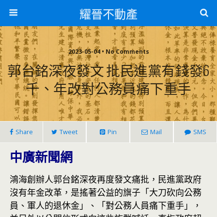
耀晉不動產
2023-05-04 • No Comments
郭台銘深夜發文 批民進黨有錢發6
千、年改對公務員痛下重手
Share
Tweet
Pin
Mail
SMS
中廣新聞網
鴻海創辦人郭台銘深夜再度發文痛批，民進黨政府
沒有年金改革，是搖著公益的旗子「大刀砍向公務
員、軍人的退休金」、「對公務人員痛下重手」，