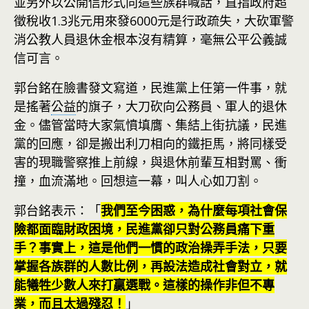
並另外以公開信形式向這些族群喊話，直指政府超
徵稅收1.3兆元用來發6000元是行政疏失，大砍軍警
消公教人員退休金根本沒有精算，毫無公平公義誠
信可言。
郭台銘在臉書發文寫道，民進黨上任第一件事，就
是搖著
公益
的旗子，大刀砍向公務員、軍人的退休
金。儘管當時大家氣憤填膺、集結上街抗議，民進
黨的回應，卻是搬出利刀相向的鐵拒馬，將同樣受
害的現職警察推上前線，與退休前輩互相對罵、衝
撞，血流滿地。回想這一幕，叫人心如刀割。
郭台銘表示：「
我們至今困惑，為什麼每項社會保
險都面臨財政困境，民進黨卻只對公務員痛下重
手？事實上，這是他們一慣的政治操弄手法，只要
掌握各族群的人數比例，再設法造成社會對立，就
能犧牲少數人來打贏選戰。這樣的操作非但不專
業，而且太過殘忍！
」