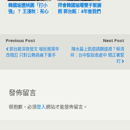
韓國瑜選桃園「打小
拜會韓國瑜曝雙手緊握
強」？ 王淺秋：有心
照 郭台銘：4年後我們
人操作放話
不再錯過團結機會
Previous Post
Next Post
郭台銘深夜發文 嗆民進黨年
陳水扁上凱道請願違規？蔡清
改殘忍 只對公務員痛下重手
祥：台中監獄查處中 矯正署緊
盯
發佈留言
很抱歉，必須
登入
網站才能發佈留言。