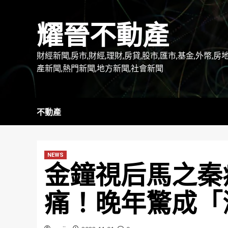
Skip
to
耀晉不動產
content
財經新聞,房市,財經,理財,房貸,股市,匯市,基金,外幣,房
產新聞,熱門新聞,地方新聞,社會新聞
不動產
NEWS
金鐘視后馬之秦
痛！晚年驚成「