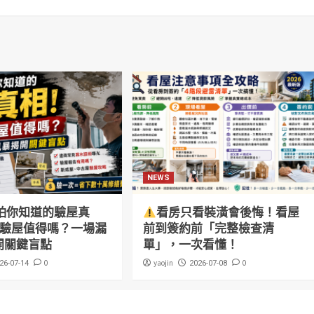
NEWS
怕你知道的驗屋真
看房只看裝潢會後悔！看屋
萬驗屋值得嗎？一場漏
前到簽約前「完整檢查清
開關鍵盲點
單」，一次看懂！
0
yaojin
0
26-07-14
2026-07-08