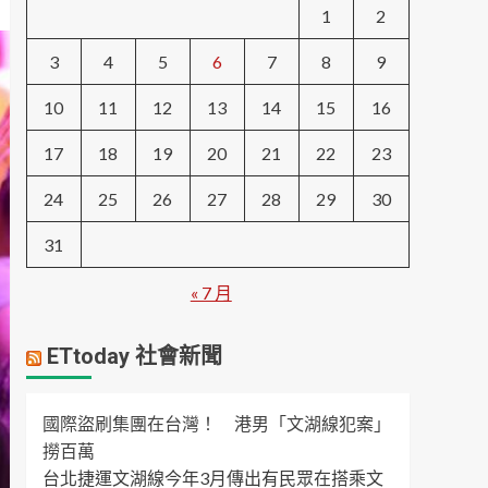
1
2
3
4
5
6
7
8
9
10
11
12
13
14
15
16
17
18
19
20
21
22
23
24
25
26
27
28
29
30
31
« 7 月
ETtoday 社會新聞
國際盜刷集團在台灣！ 港男「文湖線犯案」
撈百萬
台北捷運文湖線今年3月傳出有民眾在搭乘文