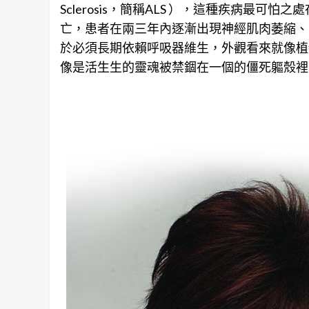
Sclerosis，簡稱ALS ），這種疾病最
亡，患者在兩三年內逐漸出現神經肌肉萎縮、
於必須長期依賴呼吸器維生，外觀看來就像植
像是活生生的靈魂被禁錮在一個的僵死軀殼裡