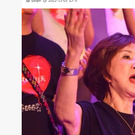
yaojin
2022-11-01
0