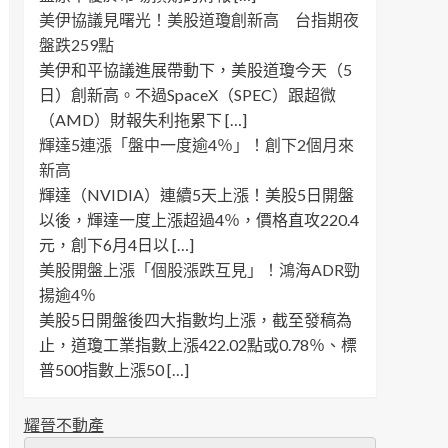
美伊協議見曙光！美股道瓊創新高 台指期夜
盤跌259點
美伊和平協議進展帶動下，美股道瓊今天（5
日）創新高。不過SpaceX（SPEC）跟超微
（AMD）財報失利拖累下 […]
輝達5連漲「盤中一度逾4％」！創下2個月來
新高
輝達（NVIDIA）連續5天上漲！美股5日開盤
以後，輝達一度上漲超過4％，價格直攻220.4
元，創下6月4日以 […]
美股開盤上漲「個股漲跌互見」！鴻海ADR勁
揚逾4％
美股5日開盤後四大指數均上漲，截至發稿為
止，道瓊工業指數上漲422.02點或0.78％、標
普500指數上漲50 […]
耀晉不動產