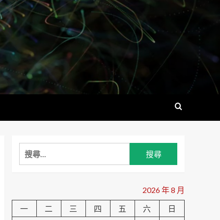
搜
尋
關
鍵
2026 年 8 月
字:
一
二
三
四
五
六
日