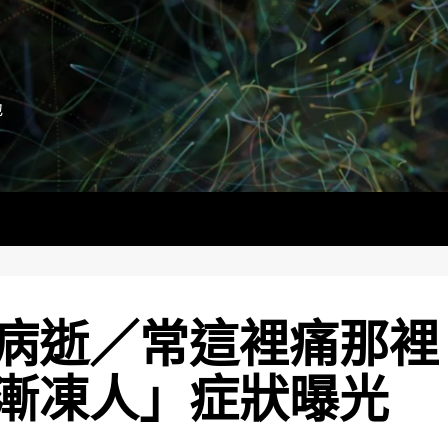
地
病逝／常這裡痛那裡
漸凍人」症狀曝光