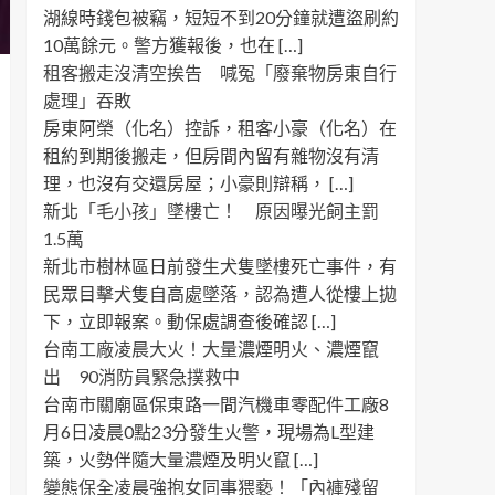
湖線時錢包被竊，短短不到20分鐘就遭盜刷約
10萬餘元。警方獲報後，也在 […]
租客搬走沒清空挨告 喊冤「廢棄物房東自行
處理」吞敗
房東阿榮（化名）控訴，租客小豪（化名）在
租約到期後搬走，但房間內留有雜物沒有清
理，也沒有交還房屋；小豪則辯稱， […]
新北「毛小孩」墜樓亡！ 原因曝光飼主罰
1.5萬
新北市樹林區日前發生犬隻墜樓死亡事件，有
民眾目擊犬隻自高處墜落，認為遭人從樓上拋
下，立即報案。動保處調查後確認 […]
台南工廠凌晨大火！大量濃煙明火、濃煙竄
出 90消防員緊急撲救中
台南市關廟區保東路一間汽機車零配件工廠8
月6日凌晨0點23分發生火警，現場為L型建
築，火勢伴隨大量濃煙及明火竄 […]
變態保全凌晨強抱女同事猥褻！「內褲殘留