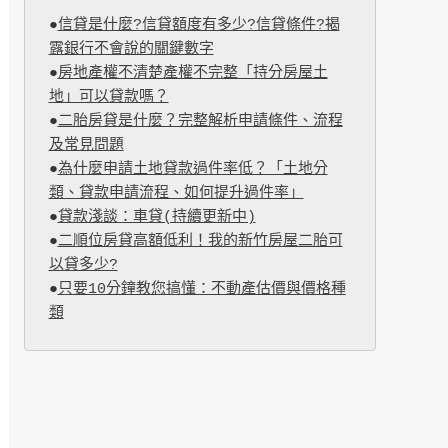
●
信貸是什麼?信貸額度有多少?信貸條件?揭
露銀行不會說的關鍵數字
●
房地產權不清楚產權不完整「持分房屋土
地」可以貸款嗎？
●
二胎房貸是什麼？完整解析申請條件、流程
及常見問題
●
為什麼申請土地貸款過件率低？「土地分
類、貸款申請流程、如何提升過件率」
●
貸款淺談：車貸(持續更新中)
●
二順位房貸高額低利！我的新竹房屋二胎可
以貸多少?
●
只要10分鐘教您搞懂：不動產估價與價格種
類