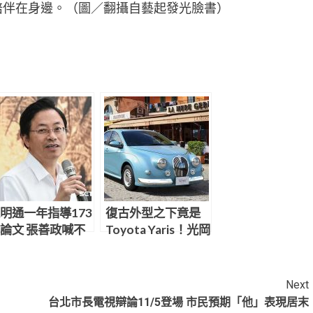
陪伴在身邊。（圖／翻攝自藝起發光臉書）
明通一年指導173
復古外型之下竟是
論文 張善政喊不
Toyota Yaris！光岡
思議：天文數字
推出大改款新車引
爆話題
Next
台北市長電視辯論11/5登場 市民預期「他」表現居末