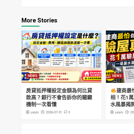
More Stories
NEWS
NEWS
房貸抵押權設定金額為何比貸
建商最
款高？銀行不會告訴你的關鍵
相！花1
機制一次看懂
水風暴揭
yaojin
0
yaojin
2026-07-31
20