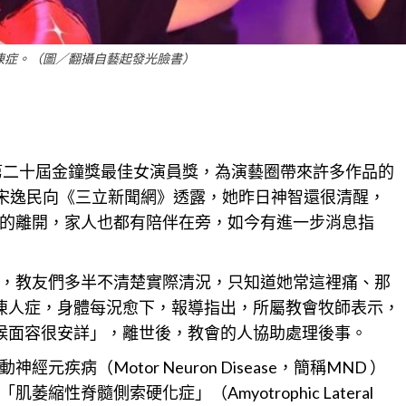
凍症。（圖／翻攝自藝起發光臉書）
第二十屆
金
鐘獎最佳女演員獎，為演藝圈帶來許多作品的
師宋逸民向《三立新聞網》透露，她昨日神智還很清醒，
的離開，家人也都有陪伴在旁，如今有進一步消息指
，教友們多半不清楚實際清況，只知道她常這裡痛、那
凍人症，身體每況愈下，報導指出，所屬教會牧師表示，
候面容很安詳」，離世後，教會的人協助處理後事。
疾病（Motor Neuron Disease，簡稱MND ）
性脊髓側索硬化症」（Amyotrophic Lateral