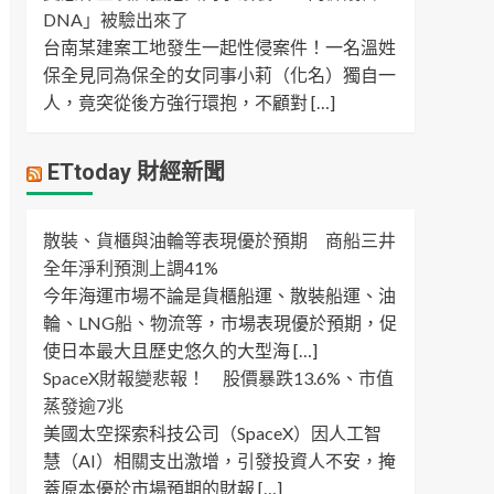
DNA」被驗出來了
台南某建案工地發生一起性侵案件！一名溫姓
保全見同為保全的女同事小莉（化名）獨自一
人，竟突從後方強行環抱，不顧對 […]
ETtoday 財經新聞
散裝、貨櫃與油輪等表現優於預期 商船三井
全年淨利預測上調41%
今年海運市場不論是貨櫃船運、散裝船運、油
輪、LNG船、物流等，市場表現優於預期，促
使日本最大且歷史悠久的大型海 […]
SpaceX財報變悲報！ 股價暴跌13.6%、市值
蒸發逾7兆
美國太空探索科技公司（SpaceX）因人工智
慧（AI）相關支出激增，引發投資人不安，掩
蓋原本優於市場預期的財報 […]