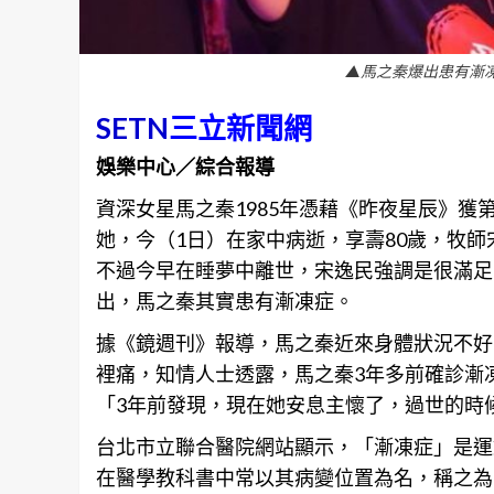
▲馬之秦爆出患有漸
SETN
三立新聞網
娛樂中心／綜合報導
資深女星馬之秦1985年憑藉《昨夜星辰》獲
她，今（1日）在家中病逝，享壽80歲，牧
不過今早在睡夢中離世，宋逸民強調是很滿足
出，馬之秦其實患有漸凍症。
據《鏡週刊》報導，馬之秦近來身體狀況不好
裡痛，知情人士透露，馬之秦3年多前確診漸
「3年前發現，現在她安息主懷了，過世的時
台北
市立聯合醫院網站顯示，「漸凍症」是運動神經元
在醫學教科書中常以其病變位置為名，稱之為「肌萎縮