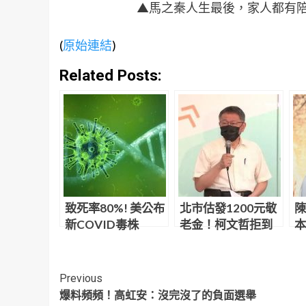
▲馬之秦人生最後，家人都有
(
原始連結
)
Related Posts:
致死率80%! 美公布
北市估發1200元敬
陳
新COVID毒株
老金！柯文哲拒到
本
場背書 黃珊珊代打
可
Continue
Previous
爆料頻頻！高虹安：沒完沒了的負面選舉
Reading