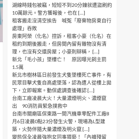
湖線時錢包被竊，短短不到20分鐘就遭盜刷約
10萬餘元。警方獲報後，也在 […]
租客搬走沒清空挨告 喊冤「廢棄物房東自行
處理」吞敗
房東阿榮（化名）控訴，租客小豪（化名）在
租約到期後搬走，但房間內留有雜物沒有清
理，也沒有交還房屋；小豪則辯稱， […]
新北「毛小孩」墜樓亡！ 原因曝光飼主罰
1.5萬
新北市樹林區日前發生犬隻墜樓死亡事件，有
民眾目擊犬隻自高處墜落，認為遭人從樓上拋
下，立即報案。動保處調查後確認 […]
台南工廠凌晨大火！大量濃煙明火、濃煙竄
出 90消防員緊急撲救中
台南市關廟區保東路一間汽機車零配件工廠8
月6日凌晨0點23分發生火警，現場為L型建
築，火勢伴隨大量濃煙及明火竄 […]
變態保全凌晨強抱女同事猥褻！「內褲殘留