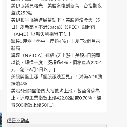
美伊協議見曙光！美股道瓊創新高 台指期夜
盤跌259點
美伊和平協議進展帶動下，美股道瓊今天（5
日）創新高。不過SpaceX（SPEC）跟超微
（AMD）財報失利拖累下 […]
輝達5連漲「盤中一度逾4％」！創下2個月來
新高
輝達（NVIDIA）連續5天上漲！美股5日開盤
以後，輝達一度上漲超過4％，價格直攻220.4
元，創下6月4日以 […]
美股開盤上漲「個股漲跌互見」！鴻海ADR勁
揚逾4％
美股5日開盤後四大指數均上漲，截至發稿為
止，道瓊工業指數上漲422.02點或0.78％、標
普500指數上漲50 […]
耀晉不動產