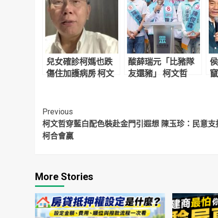
兒女確診柯媽也跌
酸薛瑞元「比豬隊
侯
傷住加護病房 柯文
友還豬」 柯文哲
竄
哲嘆「摔得變成熊
嘆：政治使人瘋狂
統
貓」
光
Continue
Previous
柯文哲穿藍白配色裝赴金門引遐想 陳玉珍：民意支
Reading
柯合會贏
More Stories