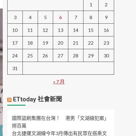
1
2
3
4
5
6
7
8
9
10
11
12
13
14
15
16
17
18
19
20
21
22
23
24
25
26
27
28
29
30
31
« 7 月
ETtoday 社會新聞
國際盜刷集團在台灣！ 港男「文湖線犯案」
撈百萬
台北捷運文湖線今年3月傳出有民眾在搭乘文