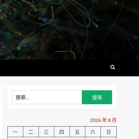
搜
尋
關
鍵
2026 年 8 月
字:
一
二
三
四
五
六
日