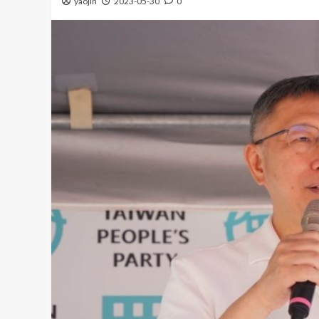
yaojin
2023-05-30
0