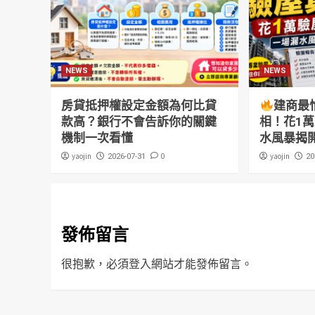
NEWS
NEWS
房貸抵押權設定金額為何比貸
建商最
款高？銀行不會告訴你的關鍵
相！花1
機制一次看懂
水風暴揭
yaojin
0
yaojin
2026-07-31
20
發佈留言
很抱歉，必須
登入
網站才能發佈留言。