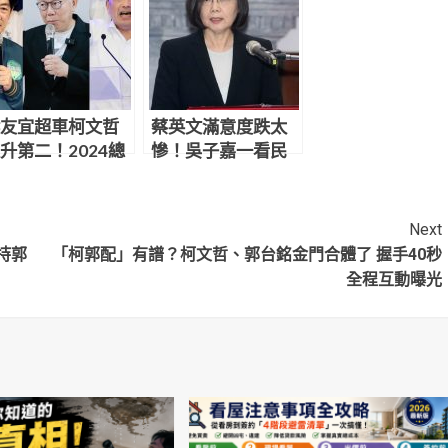
友宜超車柯文哲
蔡英文滿意度跌太
升第二！2024總
慘！吳子嘉一看民
最新民調搶先曝
調嚇壞：這群人大
勝
Next
持郭
「柯郭配」有譜？柯文哲、郭台銘金門合體了 握手40秒
全程互動曝光