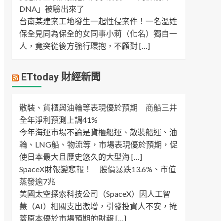
DNA」被驗出來了
台南某建案工地發生一起性侵案件！一名溫姓
保全見同為保全的女同事小莉（化名）獨自一
人，竟突從後方強行環抱，不顧對 […]
ETtoday 財經新聞
散裝、貨櫃與油輪等表現優於預期 商船三井
全年淨利預測上調41%
今年海運市場不論是貨櫃船運、散裝船運、油
輪、LNG船、物流等，市場表現優於預期，促
使日本最大且歷史悠久的大型海 […]
SpaceX財報變悲報！ 股價暴跌13.6%、市值
蒸發逾7兆
美國太空探索科技公司（SpaceX）因人工智
慧（AI）相關支出激增，引發投資人不安，掩
蓋原本優於市場預期的財報 […]