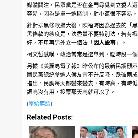
媒體關注，民眾黨是否在
金門
尋覓到立委人選
容易，因為是單一選區制，對小黨很不容易。
針對排黑條款擴大後，陳福海因為過去的「黑
黑條款的態度是，法盡量不要特別法，若有褫
好，不用再另外立一個法「
因人設事
」。
柯文哲感嘆，政治常常是選舉到，臨時設一個
另據《美麗島電子報》昨公布的最新民調顥示，
國民黨總統參選人侯友宜不升反降、跌破兩成，僅
指出，民調每天都變來變去，有時高、有時低
調高沒有用，投票那天高就可以了。
(
原始連結
)
Related Posts: