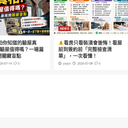
NEWS
怕你知道的驗屋真
看房只看裝潢會後悔！看屋
萬驗屋值得嗎？一場漏
前到簽約前「完整檢查清
開關鍵盲點
單」，一次看懂！
0
yaojin
0
26-07-14
2026-07-08