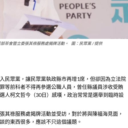
部茶會暨立委張其祿服務處揭牌活動。 圖：民眾黨 / 提供
入民眾黨，讓民眾黨執政縣市再增1席，但卻因為立法院
罪等前科者不得再參選公職人員，曾任縣議員涉收受賄
選人柯文哲今（30日）感嘆，政治常常是選舉到臨時設
張其祿服務處揭牌活動並受訪，對於將與陳福海見面，
談的東西很多，應該不只這個議題。