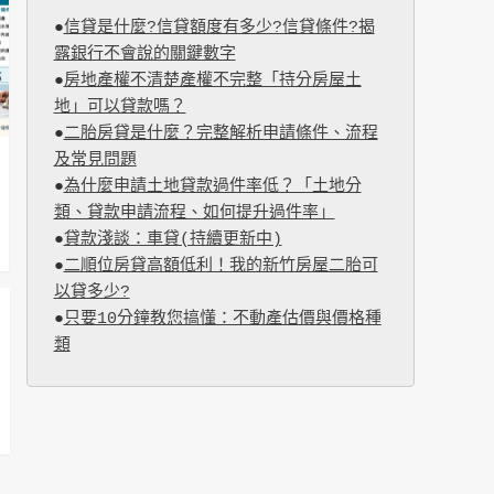
●
信貸是什麼?信貸額度有多少?信貸條件?揭
露銀行不會說的關鍵數字
●
房地產權不清楚產權不完整「持分房屋土
地」可以貸款嗎？
●
二胎房貸是什麼？完整解析申請條件、流程
及常見問題
●
為什麼申請土地貸款過件率低？「土地分
類、貸款申請流程、如何提升過件率」
●
貸款淺談：車貸(持續更新中)
●
二順位房貸高額低利！我的新竹房屋二胎可
以貸多少?
●
只要10分鐘教您搞懂：不動產估價與價格種
類