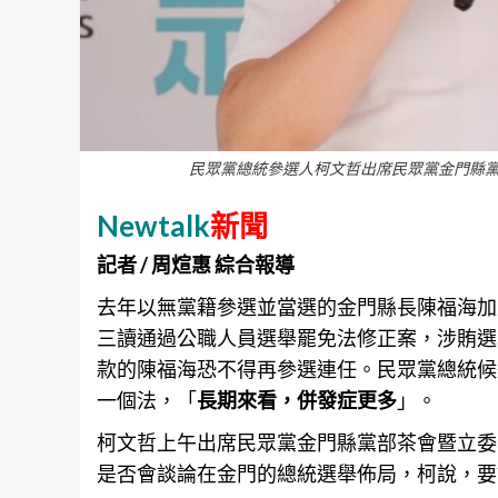
民眾黨總統參選人柯文哲出席民眾黨金門縣黨
Newtalk
新聞
記者 / 周煊惠 綜合報導
去年以無黨籍參選並當選的
金門
縣長陳福海加
三讀通過公職人員選舉罷免法修正案，涉賄選
款的陳福海恐不得再參選連任。民眾黨總統候
一個法，「
長期來看，併發症更多
」。
柯文哲上午出席民眾黨
金門
縣黨部茶會暨立委
是否會談論在
金門
的總統選舉佈局，柯說，要