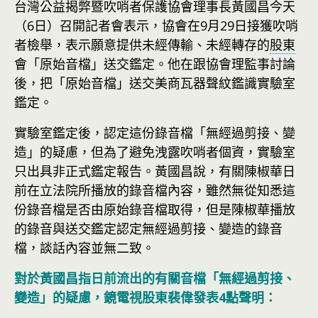
台灣公益揭弊暨吹哨者保護協會理事長黃國昌今天
（6日）召開記者會表示，協會在9月29日接獲吹哨
者檢舉，表示願意提供未經傳輸、未經轉存的
股東
會「原始音檔」送交鑑定。他在跟協會理監事討論
後，把「原始音檔」送交美商瓦器聲紋鑑識實驗室
鑑定。
實驗室鑑定後，認定這份錄音檔「無經過剪接、變
造」的疑慮，但為了避免洩露吹哨者個資，實驗室
只出具非正式鑑定報告。黃國昌說，有關陳椒華日
前在立法院所播放的錄音檔內容，雖然無從知悉這
份錄音檔是否由原始錄音檔取得，但是陳椒華播放
的錄音與送交鑑定認定無經過剪接、變造的錄音
檔，談話內容並無二致。
對於黃國昌指日前流出的有關音檔「無經過剪接、
變造」的疑慮，鏡電視股東裴偉發表4點聲明：