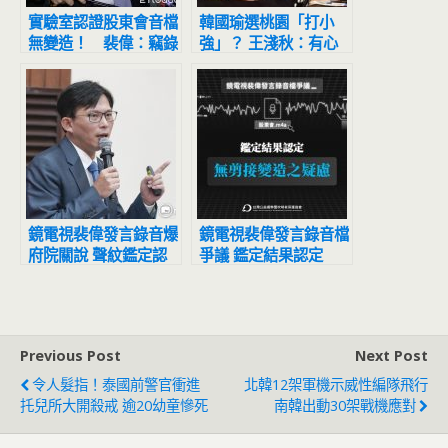
實驗室認證股東會音檔
韓國瑜選桃園「打小
無變造！ 裴偉：竊錄
強」？ 王淺秋：有心
者違法竊錄
人操作放話
鏡電視裴偉發言錄音爆
鏡電視裴偉發言錄音檔
府院關說 聲紋鑑定認
爭議 鑑定結果認定
定「無剪接變造之疑
「無剪接變造之疑慮」
慮」
Previous Post
Next Post
令人髮指！泰國前警官衝進
北韓12架軍機示威性編隊飛行
托兒所大開殺戒 逾20幼童慘死
南韓出動30架戰機應對