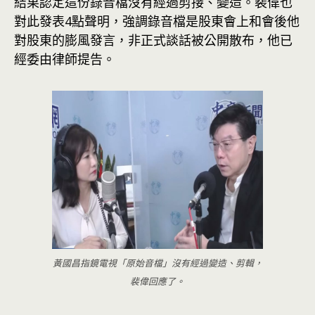
結果認定這份錄音檔沒有經過剪接、變造。裴偉也
對此發表4點聲明，強調錄音檔是股東會上和會後他
對股東的膨風發言，非正式談話被公開散布，他已
經委由律師提告。
黃國昌指鏡電視「原始音檔」沒有經過變造、剪輯，
裴偉回應了。