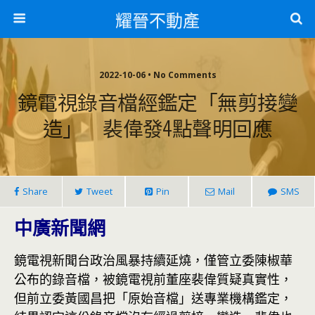
耀晉不動產
2022-10-06 • No Comments
鏡電視錄音檔經鑑定「無剪接變
造」 裴偉發4點聲明回應
Share
Tweet
Pin
Mail
SMS
中廣新聞網
鏡電視新聞台政治風暴持續延燒，僅管立委陳椒華
公布的錄音檔，被鏡電視前董座裴偉質疑真實性，
但前立委黃國昌把「原始音檔」送專業機構鑑定，