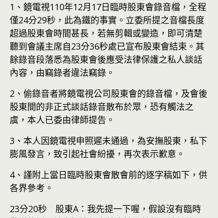
1、鏡電視110年12月17日臨時股東會錄音檔，全程
僅24分29秒，此為鐵的事實。立委所提之音檔長度
超過股東會時間甚長，若無剪輯或變造，即可清楚
聽到會議主席自23分36秒處已宣布股東會結束。其
餘錄音段落悉為股東會後應受法律保護之私人談話
內容，由竊錄者違法竊錄。
2、偷錄音者將鏡電視公司股東會的錄音檔，及會後
股東間的非正式談話錄音散布於眾，恐有觸法之
虞，本人已委由律師提告。
3、本人因鏡電視申照遲未通過，為安撫股東，私下
膨風發言，致引起社會紛擾，再次表示歉意。
4、謹附上當日臨時股東會散會前的逐字稿如下，供
各界參考。
23分20秒 股東A：我先提一下喔，假設沒有臨時