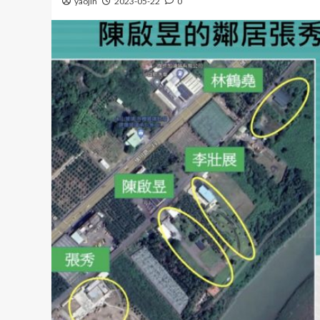
yaojin
2023-05-22
0