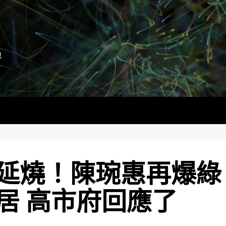
地
延燒！陳琬惠再爆綠
居 高市府回應了