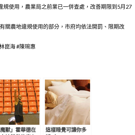
違規使用，農業局之前業已一併查處，改善期限到5月27
有關
農地
違規使用的部分，市府均依法開罰、限期改
#林崑海 #陳琬惠
魔獸」霍華德在
這樣睡覺可讓你多