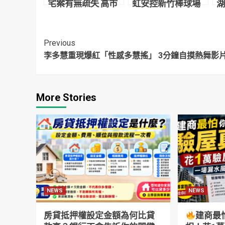
宅案有無疏失 高市
虹安控新竹棒球場
湖
府：第一時間已裁
案超過10官員涉案
盟
罰
綠議員反批政治操
作、自取其辱
Continue
Previous
李多慧重現爆紅「性感多慧搖」 3分鐘自摸熱舞影
Reading
More Stories
NEWS
NEWS
房貸抵押權設定金額為何比貸
建商最