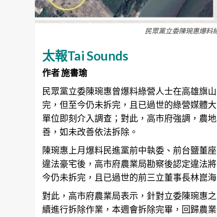
民眾黨立委陳琬惠爆料
太報Tai Sounds
作者 施書瑜
民眾黨立委陳琬惠曾爆料綠營人士在
高雄
旗山
完，但至今仍未拆完，且已過世的綠營媒體大
單位即刻介入調查；對此，高市府強調，農地
善，如未改善依法拆除。
陳琬惠上月爆料民進黨前中執委、前台鹽董座
違法豪宅後，高市府農業局勘察後認定違法將
今仍未拆完，且已過世的前三立董事長林崑海
對此，高市府農業局表示，針對立委陳琬惠之
續進行拆除作業，本週會拆除完畢，回歸農業