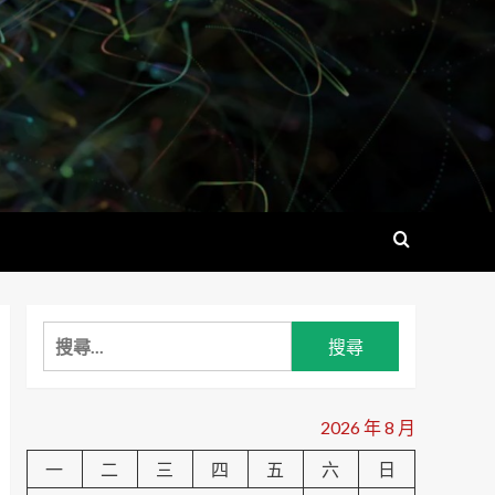
搜
尋
關
鍵
2026 年 8 月
字:
一
二
三
四
五
六
日