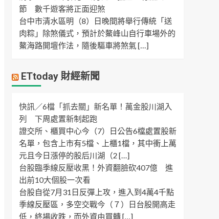
節 數千遊客將正面迎煞
台中市清水區明（8）日晚間將舉行傳統「送
肉粽」除煞儀式，預計於鰲峰山自行車場外的
鰲海路開壇作法，隨後驅車將煞氣 […]
ETtoday 財經新聞
快訊／6檔「抓去關」新名單！萬金股川湖入
列 下周處置新制起跑
證交所、櫃買中心今（7）日公告6檔處置股新
名單，包含上市有5檔、上櫃1檔，其中衝上萬
元且今日漲停的股后川湖（2 […]
台股臨季線反壓收黑！外資翻臉砍407億 進
出前10大個股一次看
台股自從7月31日反彈上攻，進入到4萬4千點
季線反壓區，多空交戰今（７）日台股開高走
低，終場收跌，而外資由買轉 […]