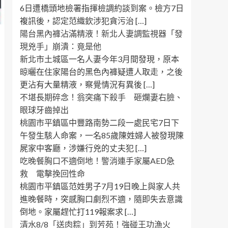
6日遭橋頭地檢署指揮檢調約談到案。檢方7日
複訊後，認定范織欽涉犯貪污治 […]
陽台黑內褲沾滿精液！新北人妻調監視器「發
現兇手」崩潰：竟是他
新北市土城區一名人妻今年3月間發現，原本
晾曬在住家陽台的黑色內褲疑遭人取走，之後
更沾有大量精液，察覺情況有異後 […]
不堪長期碎念！翁突痛下殺手 砸爛妻右臉、
眼球牙齒掉出
桃園市平鎮區中豐路南勢二段一處民宅7日下
午發生駭人命案，一名85歲陳姓婦人被發現陳
屍家中客廳，涉嫌行兇的丈夫犯 […]
吃晚餐胸口不適倒地！警消連手家屬AED急
救 電擊挽回性命
桃園市平鎮區范姓男子7月19日晚上與家人共
進晚餐時，突感胸口劇烈不適，隨即失去意識
倒地。家屬趕忙打119報案求 […]
清水8/8「送肉粽」到芳苑！強碰王功漁火