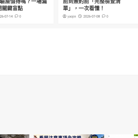
萬驗屋值得嗎？一場漏
前到簽約前「完整檢查清
開關鍵盲點
單」，一次看懂！
0
yaojin
0
26-07-14
2026-07-08