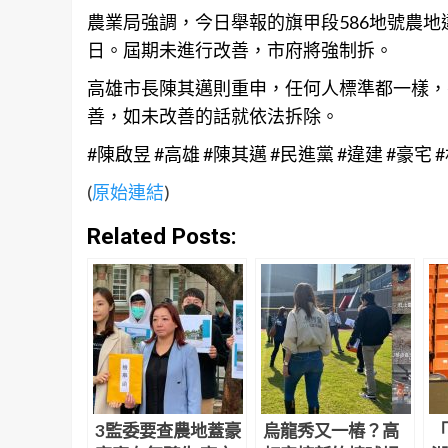
農業局強調，今日舉報的旗甲段586地號
農地
日。屆期未進行改善，市府將強制拆。
高雄
市長陳其邁則重申，任何人標準都一樣，
善，如未改善的話就依法拆除。
#陳啟昱 #高雄 #陳其邁 #民進黨 #違建 #豪宅 
(
原始連結
)
Related Posts:
3監委要查農地蓋豪
烏龍秀又一樁？高
「