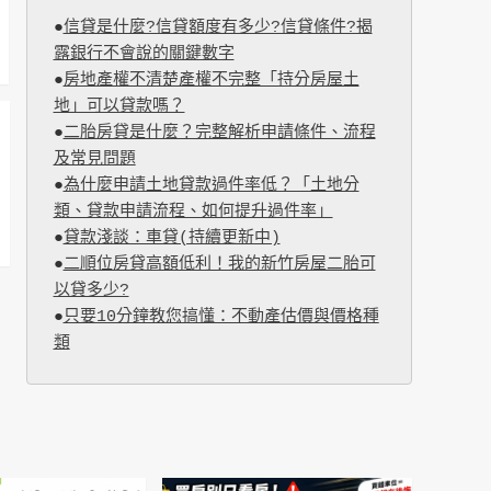
●
信貸是什麼?信貸額度有多少?信貸條件?揭
露銀行不會說的關鍵數字
●
房地產權不清楚產權不完整「持分房屋土
地」可以貸款嗎？
●
二胎房貸是什麼？完整解析申請條件、流程
及常見問題
●
為什麼申請土地貸款過件率低？「土地分
類、貸款申請流程、如何提升過件率」
●
貸款淺談：車貸(持續更新中)
●
二順位房貸高額低利！我的新竹房屋二胎可
以貸多少?
●
只要10分鐘教您搞懂：不動產估價與價格種
類