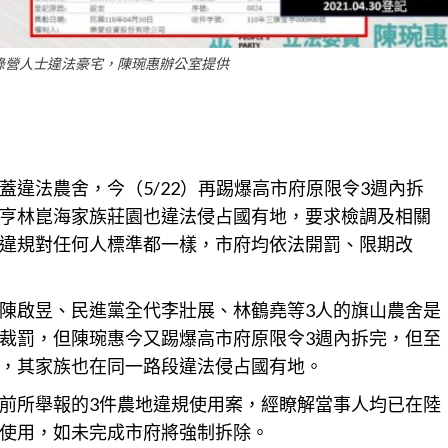
綠營人士違法豪宅，陳琬惠辦公室提供
蓋違法農舍，今（5/22）再踢爆高市府原限令3週內拆
亨林崑海家族莊園也違法侵占國有地，要求檢調及
相關
違規對任何人標準都一樣，市府均依法開罰、限期改
陳啟昱、民進黨全代李壯展、林鶴堯等3人的旗山農舍是
裁罰，但陳琬惠今又踢爆高市府原限令3週內拆完，但至
，其家族也在同一路段違法侵占國有地。
前所舉報的3件
農地
違規使用案，經瞭解當事人均已在陸
使用，如未完成市府將強制拆除。