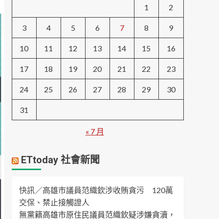
1
2
3
4
5
6
7
8
9
10
11
12
13
14
15
16
17
18
19
20
21
22
23
24
25
26
27
28
29
30
31
« 7 月
ETtoday 社會新聞
快訊／高雄市議員范織欽涉收賄貪污 120萬
交保、禁止接觸證人
無黨籍高雄市原住民議員范織欽疑涉嫌貪瀆，