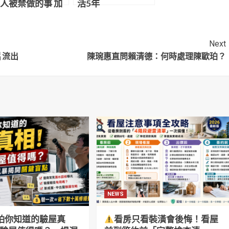
人被禁做的事 加
活5年
T1雲豹後解鎖了
Next
片流出
陳琬惠直問賴清德：何時處理陳歐珀？
NEWS
怕你知道的驗屋真
看房只看裝潢會後悔！看屋