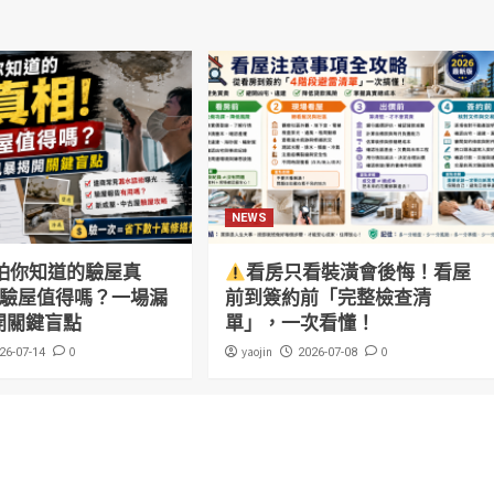
NEWS
怕你知道的驗屋真
看房只看裝潢會後悔！看屋
萬驗屋值得嗎？一場漏
前到簽約前「完整檢查清
開關鍵盲點
單」，一次看懂！
0
yaojin
0
26-07-14
2026-07-08