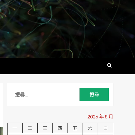
搜
尋
關
鍵
2026 年 8 月
字:
一
二
三
四
五
六
日