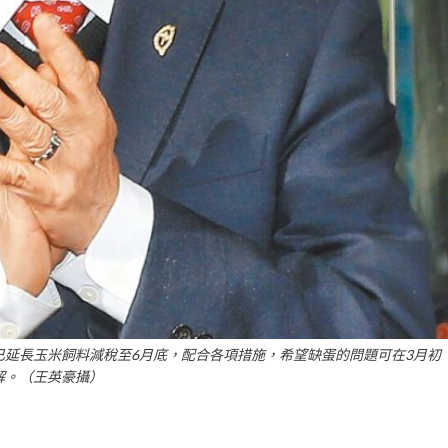
已延長玉米飼料減稅至6月底，配合各項措施，希望缺蛋的問題可在3月初
解。（王英豪攝）