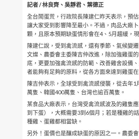
記者 / 林良齊、吳靜君、葉德正
全台鬧蛋荒，行政院長陳建仁昨天表示，預估
讓大家受到影響降至最小。不過，肉品大廠卜蜂
顆，且原本預期缺蛋情形會在4、5月趨緩，現
陳建仁說，受到禽流感，還有季節、氣候變遷
文燦、農委會主委陳吉仲改進，除加強雞蛋的
底，更要加強禽流感的防範、改善雞舍設備、
者能夠有足夠的原料，從各方面來達到雞蛋在
陳吉仲表示，全球受到禽流感侵襲，從去年1月到
萬隻、韓國400萬隻、台灣也逾百萬隻。
某食品大廠表示，台灣受禽流感波及的雞隻應
到下蛋），大概需要3到6個月；若是種雞的
種雞、蛋雞都相當缺。
另外！蛋價也是釀成缺蛋的原因之一。農委會