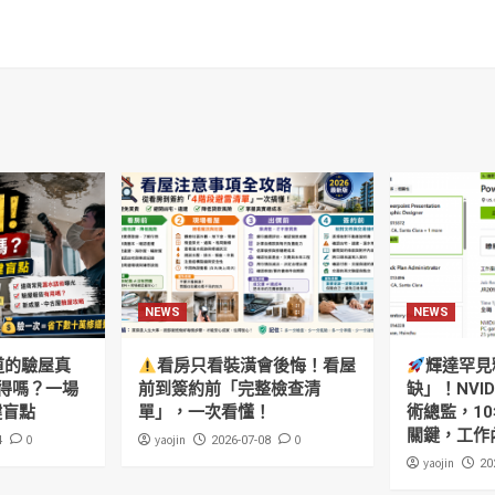
NEWS
NEWS
道的驗屋真
看房只看裝潢會後悔！看屋
輝達罕見
得嗎？一場
前到簽約前「完整檢查清
缺」！NVI
鍵盲點
單」，一次看懂！
術總監，10
關鍵，工作
0
yaojin
0
4
2026-07-08
yaojin
20