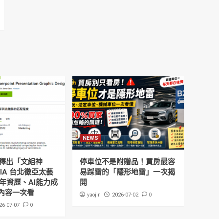
NEWS
釋出「文組神
停車位不是附贈品！買房最容
DIA 台北徵亞太藝
易踩雷的「隱形地雷」一次揭
年資歷、AI能力成
開
內容一次看
yaojin
0
2026-07-02
0
26-07-07