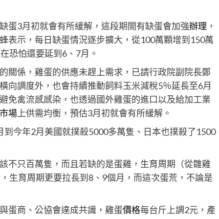
缺蛋3月初就會有所緩解，這段期間有缺蛋會加強
辦理
，
表示，每日缺蛋情況逐步擴大，從100萬顆增到150萬
在恐怕還要延到6、7月。
的關係，雞蛋的供應未趕上需求，已請行政院副院長鄭
橫向調度外，也會持續推動飼料玉米減稅5％延長至6月
避免禽流感感染，也透過國外雞蛋的進口以及給加工業
市場
上供需均衡，預估3月初就會有所緩解。
今年2月美國就撲殺5000多萬隻、日本也撲殺了1500
該不只百萬隻，而且若缺的是蛋雞，生育周期（從雛雞
話，生育周期更要拉長到8、9個月，而這次蛋荒，不論是
與蛋商、公協會達成共識，雞蛋
價格
每台斤上調2元，產