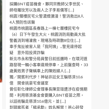
採購BNT疫苗機會，夥同宗教師父李世民、
師母羅玟芳以及兩人之子李易儒等 […]
桃園7層樓民宅火警濃煙瀰漫！警消救出8人
4人預防性送醫
桃園市桃園區長春路上一棟七層樓民宅今
（6）日下午發生大火，桃園消防局動員大批
警義消到場灌救，現場及時疏散8位住 […]
車手鬼扯被害人是「我阿姨」...警見違停起
疑 意外阻投資詐騙
新北市永和警分局員警日前巡邏時，在環河道
路發現一輛小客車違規停車，上前盤查時，33
歲黃姓男子聲稱車上的陳姓婦人 […]
獨／開賓利代步！神祕非訟女王騙慈濟10.6
億 開會挑豪宅會議室
曾任彰化律師公會理事長陳昱瑄遭涉在疫情期
間，利用慈濟基金會要購入BNT疫苗之際，
以話術騙走慈濟10.6億元，並 […]
割頸案死者「楊承勳」姓名解禁！爸心碎發