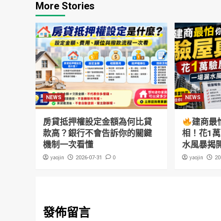
More Stories
NEWS
NEWS
房貸抵押權設定金額為何比貸
建商最
款高？銀行不會告訴你的關鍵
相！花1
機制一次看懂
水風暴揭
yaojin
0
yaojin
2026-07-31
20
發佈留言