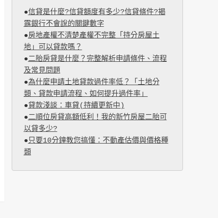
●
信貸是什麼?信貸額度有多少?信貸條件?揭
露銀行不會說的關鍵數字
●
房地產權不清楚產權不完整「持分房屋土
地」可以貸款嗎？
●
二胎房貸是什麼？完整解析申請條件、流程
及常見問題
●
為什麼申請土地貸款過件率低？「土地分
類、貸款申請流程、如何提升過件率」
●
貸款淺談：車貸(持續更新中)
●
二順位房貸高額低利！我的新竹房屋二胎可
以貸多少?
●
只要10分鐘教您搞懂：不動產估價與價格種
類