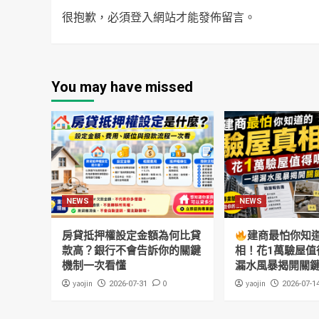
很抱歉，必須
登入
網站才能發佈留言。
You may have missed
NEWS
NEWS
房貸抵押權設定金額為何比貸
建商最怕你知
款高？銀行不會告訴你的關鍵
相！花1萬驗屋值
機制一次看懂
漏水風暴揭開關
yaojin
0
yaojin
2026-07-31
2026-07-1