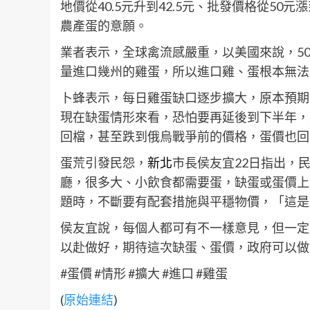
地價從40.5元升到42.5元、批發價格從5
農產蛋的意願。
業者表示，全球禽流感嚴重，以美國來說，5
量進口幾州的雞蛋，所以進口雞、蛋根本無法
卜蜂表示，每日雞蛋缺口逐步擴大，原本預期
現在缺蛋情形來看，恐怕要再延後到下半年，
回檔，甚至跌到俄烏戰爭前的價格，蛋價也回
蛋荒引發民怨，
新北
市長侯友宜22日指出，
廳，很多大、小飲食都需要蛋，缺蛋或蛋價上
題時，不斷要有配套措施與平穩物價，「這是
侯友宜說，每個人都可有不一樣意見，但一定
以赴做好，期待這次缺蛋、蛋價，政府可以做
#蛋價 #情形 #擴大 #進口 #雞蛋
(
原始連結
)