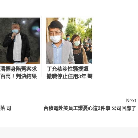
清標身陷冤案求
丁允恭涉性騷擾遭
百萬！判決結果
撤職停止任用3年 聲
網炸鍋：官逼民
請釋憲結果出爐
Next
落 司
台積電赴美員工爆憂心這2件事 公司回應了