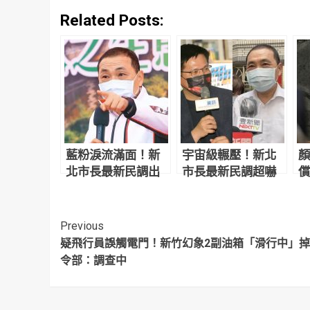
Related Posts:
藍粉淚流滿面！新
宇宙級輾壓！新北
顏
北市長最新民調出
市長最新民調超嚇
償
爐 侯友宜超震撼
人 網驚：滅亡計畫
讓
開始
反
Continue
Previous
疑飛行員誤觸電門！新竹幻象2副油箱「滑行中」掉
Reading
令部：調查中