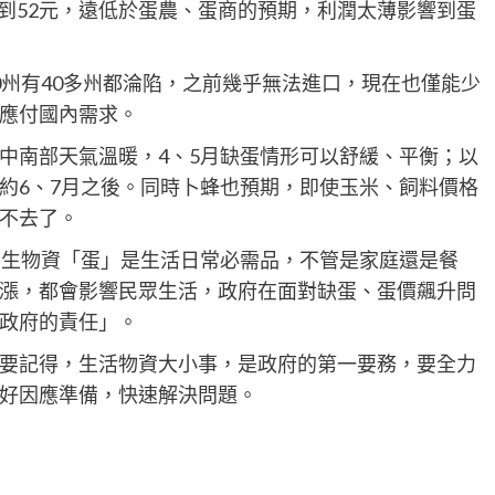
0元漲到52元，遠低於蛋農、蛋商的預期，利潤太薄影響到蛋
0州有40多州都淪陷，之前幾乎無法進口，現在也僅能少
應付國內需求。
中南部天氣溫暖，4、5月缺蛋情形可以舒緩、平衡；以
約6、7月之後。同時卜蜂也預期，即使玉米、飼料價格
不去了。
民生物資「蛋」是生活日常必需品，不管是家庭還是餐
漲，都會影響民眾生活，政府在面對缺蛋、蛋價飆升問
政府的責任」。
要記得，生活物資大小事，是政府的第一要務，要全力
好因應準備，快速解決問題。