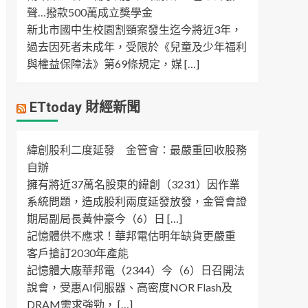
聲…撥款500萬成立獎學金
新北市國中生校園割頸案發生迄今將近3年，
過去因死者未成年，受限於《兒童及少年福利
與權益保障法》第69條規定，媒 […]
ETtoday 財經新聞
緯創股利二度延發 金管會：最嚴重回收股務
自辦
擁有將近37萬名股東的緯創（3231）因作業
系統問題，造成股利兩度延發放發，金管會證
期局副局長黃仲豪今（6）日 […]
記憶體供不應求！華邦電估明年缺貨更嚴重
客戶搶訂2030年產能
記憶體大廠華邦電（2344）今（6）日召開法
說會，受惠AI伺服器、高密度NOR Flash及
DRAM需求強勁， […]