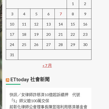
1
2
3
4
5
6
7
8
9
10
11
12
13
14
15
16
17
18
19
20
21
22
23
24
25
26
27
28
29
30
31
« 7 月
ETtoday 社會新聞
快訊／女律師詐慈濟10億起訴續押 代號
「S」師父媳100萬交保
前彰化律師公會理事長陳昱瑄利用慈濟基金會