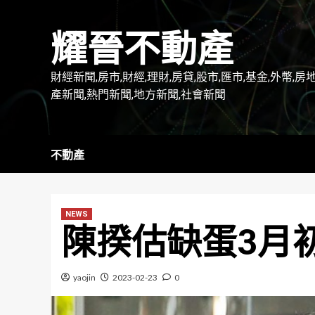
Skip
to
耀晉不動產
content
財經新聞,房市,財經,理財,房貸,股市,匯市,基金,外幣,房
產新聞,熱門新聞,地方新聞,社會新聞
不動產
NEWS
陳揆估缺蛋3月
yaojin
2023-02-23
0