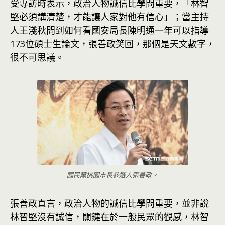
受專訪時表示，政治人物誠信比學問重要，「林智
堅必須講清楚，才能讓人家對他有信心」；當主持
人王淺秋問到如何看國安局長陳明通一年可以指導
173位碩士生
論文
，張善政笑回，那個是天文數字，
很不可思議。
國民黨桃園市長參選人張善政。
張善政直言，政治人物的誠信比學問重要，並非說
林智堅沒有誠信，關鍵在於一般民眾的觀感，林智