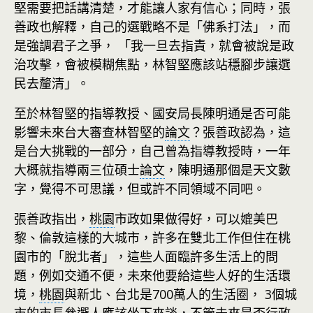
堅需要把話講清楚，才能讓人家有信心；同時，張
善政也解釋，自己的選戰略不是「佛系打法」，而
是強調君子之爭， 「我一旦去指責，就會被說是政
治攻擊，會被模糊焦點，林智堅應該站穩腳步讓選
民去釐清」。
至於林智堅的指導教授、國安局長陳明通是否可能
影響未來台大審查林智堅的
論文
？張善政認為，這
是台大挑戰的一部分，自己曾為指導教授時，一年
大概就指導兩三位碩士
論文
，陳明通那個是天文數
字，覺得不可思議，但或許不同領域不同吧。
張善政指出，
桃園
市政如果做得好，可以媲美巴
黎、倫敦這樣的大城市，許多在雙北工作但住在桃
園市的「脫北者」，這些人面臨許多生活上的問
題，例如交通不便，未來他要給這些人好的生活環
境，
桃園
與新北、台北是700萬人的生活圈， 3個城
市的市長參選人應該坐下來談，不管未來是否行政