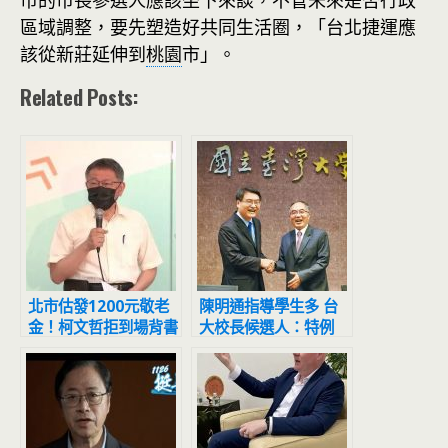
區域調整，要先塑造好共同生活圈，「台北捷運應
該從新莊延伸到
桃園
市」。
Related Posts:
北市估發1200元敬老
陳明通指導學生多 台
金！柯文哲拒到場背書
大校長候選人：特例
黃珊珊代打