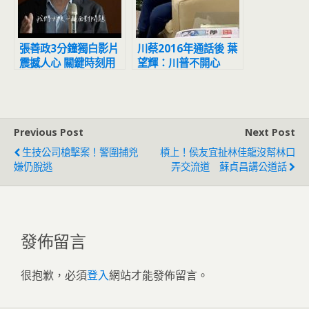
張善政3分鐘獨白影片
川蔡2016年通話後 葉
震撼人心 關鍵時刻用
望輝：川普不開心
選票找回桃園人的驕傲
1126挺善良！
Previous Post
Next Post
生技公司槍擊案！警圍捕兇
槓上！侯友宜扯林佳龍沒幫林口
嫌仍脫逃
弄交流道 蘇貞昌講公道話
發佈留言
很抱歉，必須
登入
網站才能發佈留言。