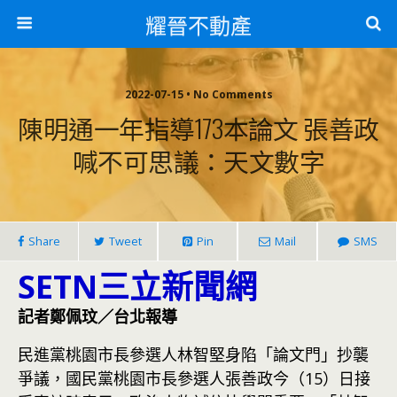
耀晉不動產
2022-07-15 • No Comments
陳明通一年指導173本論文 張善政
喊不可思議：天文數字
Share
Tweet
Pin
Mail
SMS
SETN三立新聞網
記者鄭佩玟／台北報導
民進黨桃園市長參選人林智堅身陷「論文門」抄襲
爭議，國民黨桃園市長參選人張善政今（15）日接