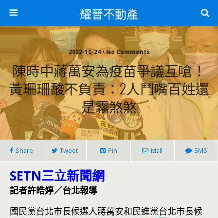
耀晉不動產
2022-10-24 • No Comments
陳時中蔣萬安為疫苗爭議互嗆！
黃珊珊酸不負責：2人鬥嘴百姓還
是霧煞煞
Share
Tweet
Pin
Mail
SMS
SETN
三立新聞網
記者許皓婷／台北報導
國民黨台北市長候選人蔣萬安和民進黨
台北
市長候