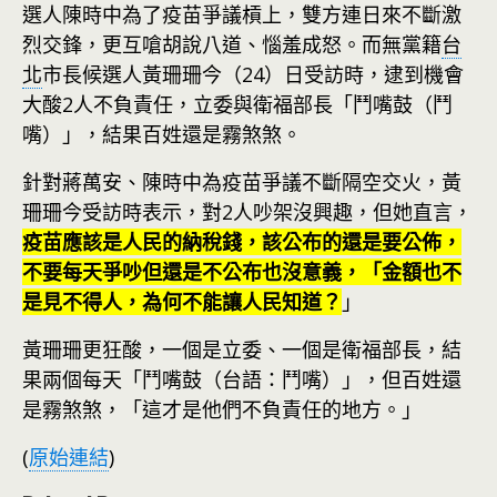
選人陳時中為了疫苗爭議槓上，雙方連日來不斷激
烈交鋒，更互嗆胡說八道、惱羞成怒。而無黨籍
台
北
市長候選人黃珊珊今（24）日受訪時，逮到機會
大酸2人不負責任，立委與衛福部長「鬥嘴鼓（鬥
嘴）」，結果百姓還是霧煞煞。
針對蔣萬安、陳時中為疫苗爭議不斷隔空交火，黃
珊珊今受訪時表示，對2人吵架沒興趣，但她直言，
疫苗應該是人民的納稅錢，該公布的還是要公佈，
不要每天爭吵但還是不公布也沒意義，「金額也不
是見不得人，為何不能讓人民知道？
」
黃珊珊更狂酸，一個是立委、一個是衛福部長，結
果兩個每天「鬥嘴鼓（台語：鬥嘴）」，但百姓還
是霧煞煞，「這才是他們不負責任的地方。」
(
原始連結
)