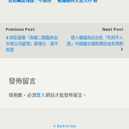
哲怒飆苗博雅：不是你
被爆跟柯文哲大吵 蔡
議員作秀的工具
壁如揭這內幕
Previous Post
Next Post
邱臣遠爆「高端二期臨床由
德人權議員訪台批「死刑不人
中資公司處理」薛瑞元：我不
道」中國擾台讓新聞自由有限制
知道
發佈留言
很抱歉，必須
登入
網站才能發佈留言。
Back to top