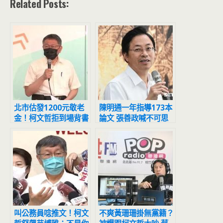
Related Posts:
北市估發1200元敬老
陳明通一年指導173本
金！柯文哲拒到場背書
論文 張善政喊不可思
黃珊珊代打
議：天文數字
叫公務員唸推文！柯文
不爽黃珊珊掛無黨籍？