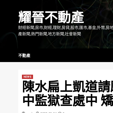
Skip
to
耀晉不動產
content
財經新聞,房市,財經,理財,房貸,股市,匯市,基金,外幣,房
產新聞,熱門新聞,地方新聞,社會新聞
不動產
NEWS
陳水扁上凱道請
中監獄查處中 