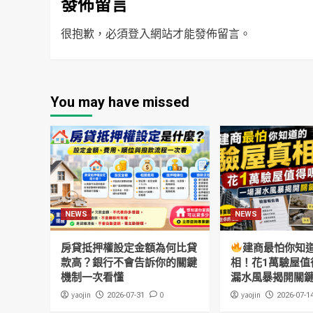
發佈留言
很抱歉，必須
登入
網站才能發佈留言。
You may have missed
NEWS
NEWS
房貸抵押權設定金額為何比貸
建商最怕你知
款高？銀行不會告訴你的關鍵
相！花1萬驗屋值
機制一次看懂
漏水風暴揭開關
yaojin
0
yaojin
2026-07-31
2026-07-1