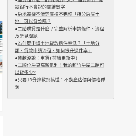
●
信貸是什麼?信貸額度有多少?信貸條件?揭
露銀行不會說的關鍵數字
●
房地產權不清楚產權不完整「持分房屋土
地」可以貸款嗎？
●
二胎房貸是什麼？完整解析申請條件、流程
及常見問題
●
為什麼申請土地貸款過件率低？「土地分
類、貸款申請流程、如何提升過件率」
●
貸款淺談：車貸(持續更新中)
●
二順位房貸高額低利！我的新竹房屋二胎可
以貸多少?
●
只要10分鐘教您搞懂：不動產估價與價格種
類