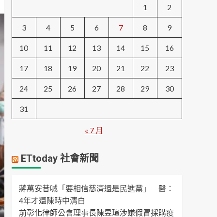
1
2
3
4
5
6
7
8
9
10
11
12
13
14
15
16
17
18
19
20
21
22
23
24
25
26
27
28
29
30
31
« 7 月
ETtoday 社會新聞
蔣萬安昔喊「要相信慈濟還是民進黨」 醫：
4年才還陳時中清白
前彰化律師公會理事長陳昱瑄涉嫌假冒採購疫