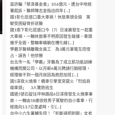
苗詐騙「慈濟基金會」10.6億元，遭台中地檢
署起訴。醫師陳志金指出四年 […]
國1彰化匝道口重大車禍！休旅車頭全毀 駕
駛受困疑骨折送醫
國1南下彰化匝道口今（7）日凌晨發生一起重
大車禍，一輛休旅車不明原因發生碰撞，車頭
幾乎全毀，整輛車橫躺在槽化線 […]
學霸牙醫槓離職女員工 為3萬元筆電互控侵
占、誣告！他慘勝
台北市一名「學霸」牙醫為了成立肌功能訓練
機構而開公司，以月薪6萬元聘請行銷經理，
經理做不到一個月就因為抱怨加班 […]
國5深夜火燒車！轎車引擎室突竄火「烈焰吞
噬車頭」 3人驚險逃生
國道5號石碇往坪林路段6日深夜發生火燒車事
故，一輛由18歲徐姓男子駕駛的自小客車，行
經南向13.7公里處時，引 […]
台中小六生暑輔失控！「折斷掃把刺眼」女老