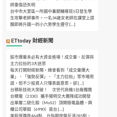
師重傷恐失明
台中市大里區一所國中暑期輔導班5日發生學
生攻擊老師事件。一名34歲女老師在課堂上提
醒即將升國一的小六男學生遵守 […]
ETtoday 財經新聞
股市爆量未必有大資金進場！成交量、反彈與
主力拉抬的3大迷思
每天打開財經新聞，總會看到「成交量爆大
量」、「強勢反彈」、「主力拉抬」等市場用
語，但不少投資人只懂表面意思，卻 […]
台積新技術大突破！ 次世代商機1台廠獨攬
台積電（2330）攜手陽明交大團隊成功開發
出單層二硫化鉬（MoS2）頂閘極電晶體，興
櫃公司華鉬（6990）是台 […]
美股道瓊跌464點 台指期夜盤反漲285點、