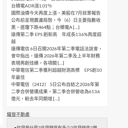
台積電ADR漲1.01％
國際油價今天再度上漲，美股在7月就業報告
公布前呈現震盪局勢，今（6）日主要指數收
黑，道瓊下跌464點；台積電A […]
遠傳第二季 EPS 創新高 年成長13.6%再度超
越
遠傳電信 6日召開2026年第二季電話法說會，
會中指出，遠傳 2026年第二季及上半年財務
表現再創佳績，各項關 […]
中華電信第二季獲利超越財測高標 EPS創10
年最佳
中華電信（2412） 5日公布自結之2026年第
二季合併營運成果，第二季合併營收為613.6
億元，較去年同期增 […]
耀晉不動產