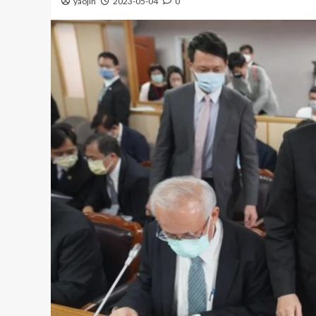
yaojin
2023-05-04
0