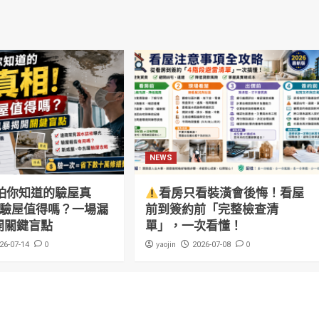
NEWS
怕你知道的驗屋真
看房只看裝潢會後悔！看屋
萬驗屋值得嗎？一場漏
前到簽約前「完整檢查清
開關鍵盲點
單」，一次看懂！
0
yaojin
0
26-07-14
2026-07-08