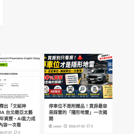
NEWS
釋出「文組神
停車位不是附贈品！買房最容
DIA 台北徵亞太藝
易踩雷的「隱形地雷」一次揭
年資歷、AI能力成
開
內容一次看
yaojin
0
2026-07-02
0
26-07-07