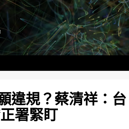
地
願違規？蔡清祥：台
矯正署緊盯