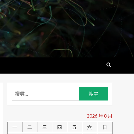
搜
尋
關
鍵
2026 年 8 月
字:
一
二
三
四
五
六
日