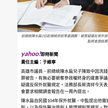
前總統陳水扁2日赴總統府前等處請願，被質疑違反保外就
監將查證結果
yahoo!
即時新聞
責任主編：于維寧
高雄
市議員、前總統陳水扁兒子陳致中因洗錢
罪被告，有無必要褫奪參政權終身的違憲爭議
疑違反保外就醫規定。法務部長蔡清祥今天表
會要求相關調查報告在一周內提出。
陳水扁自民國104年保外就醫，中監提出他需
則，以及保外醫治受刑人管理規則等規定。對