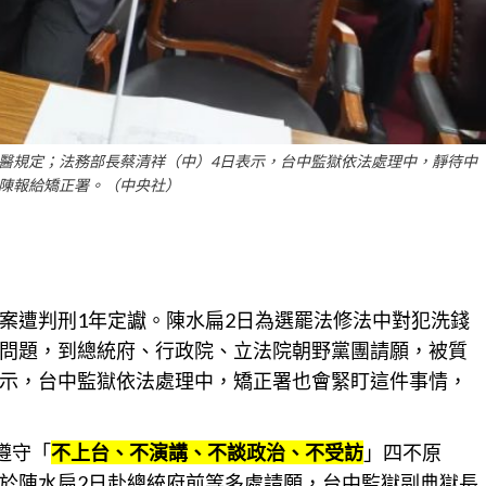
醫規定；法務部長蔡清祥（中）4日表示，台中監獄依法處理中，靜待中
陳報給矯正署。（中央社）
案遭判刑1年定讞。陳水扁2日為選罷法修法中對犯洗錢
問題，到總統府、行政院、立法院朝野黨團請願，被質
示，
台中
監獄依法處理中，矯正署也會緊盯這件事情，
遵守「
不上台、不演講、不談政治、不受訪
」四不原
於陳水扁2日赴總統府前等多處請願，
台中
監獄副典獄長