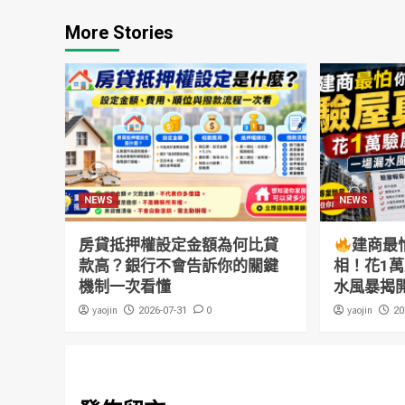
More Stories
NEWS
NEWS
房貸抵押權設定金額為何比貸
建商最
款高？銀行不會告訴你的關鍵
相！花1
機制一次看懂
水風暴揭
yaojin
0
yaojin
2026-07-31
20