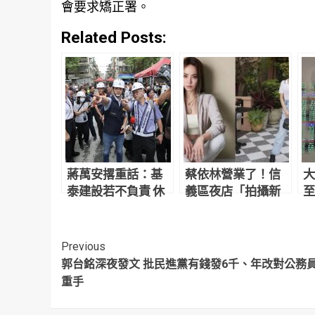
會要求矯正署。
Related Posts:
蔣萬安撂重話：基
蔡依林營業了！信
大
泰建設若不負責 休
義區夜店「拍攝新
至
想在北市動工任何
計畫影片」網友目
「
一案
擊驚：本人正到翻
言
掉
Continue
Previous
郭台銘深夜發文 批民進黨有錢發6千、年改對公務
Reading
重手