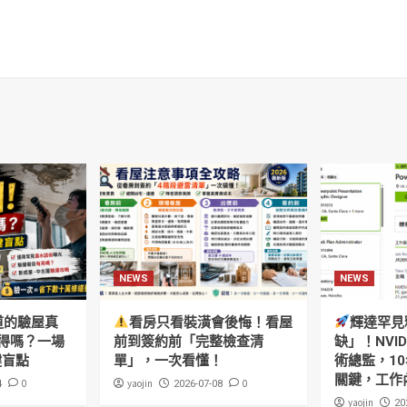
NEWS
NEWS
道的驗屋真
看房只看裝潢會後悔！看屋
輝達罕見
得嗎？一場
前到簽約前「完整檢查清
缺」！NVI
鍵盲點
單」，一次看懂！
術總監，10
關鍵，工作
0
yaojin
0
4
2026-07-08
yaojin
20