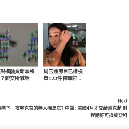
規模融資斷頭將
周玉蔻節目已遭檢
？證交所喊話
舉123件 陳耀祥：
勿聽信市場流
照SOP處理
」
Next
員痛下
攻擊克宮的無人機是它? 中媒 : 美國4月才交給烏克蘭 射
程剛好可抵莫斯科