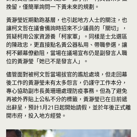
挽留，僅簡單詢問一下黃未來的規劃。
黃瀞瑩近期勤跑基層，也引起地方人士的關注，也
讓柯文哲在議會備詢時招來不少議員的「關切」，
質疑柯用公家資源養「柯家軍」。同樣是士北選區
的陳政忠，更直接點名黃公器私用、帶職參選，讓
柯不顧幕僚勸阻，當場在議場宣布仍是副發言人職
位的黃瀞瑩「她已不是發言人」。
儘管面對被柯文哲當場拔官的尷尬處境，但走回幕
後工作的黃瀞瑩未有太多怨言，仍謹守工作本分，
專心協助副市長黃珊珊處理防疫事務。但為了避免
再被外界貼上公私不分的標籤，黃瀞瑩已在日前遞
出辭呈，預計1月21日起開始請假，並於年後正式離
開市府，投入地方經營。