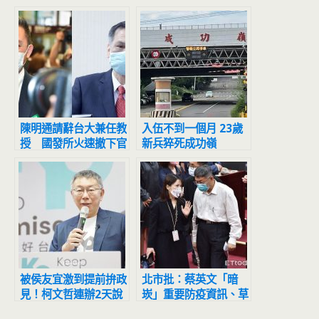
陳明通請辭台大兼任教
入伍不到一個月 23歲
授 國發所火速撤下官
新兵猝死成功嶺
網資料
被侯友宜激到提前拚政
北市批：蔡英文「暗
見！柯文哲連辦2天說
崁」重要防疫資訊、草
明會傳將談「安樂死」
菅人命 拋下數百萬人