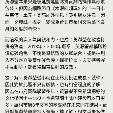
黃瀞瑩本來只是被延攬進團隊負責網路操作與形象
包裝，但因為網路節目《木曜四超玩》的「一日市
長幕僚」單元，其亮麗外型馬上吸引網友注意，因
而一夕爆紅，搖身一變成為台北市長柯文哲麾下最
具知名度的幕僚。
而這樣的高人氣與親和力，也成了黃瀞瑩在政壇打
拼的資產。2018年、2020年選舉，黃瀞瑩都稱職扮
演母雞角色，不論是幫結盟的友軍站台，或是被列
入不分區立委當作催票機，掃街拉票、與支持者握
手互動等，都獲得相當良好的成效。
據了解，黃瀞瑩從小就在士林
北投
區成長、就學，
因此對於此區不只有感情，也有相當程度的了解。
因為在市府團隊學習多年，黃瀞瑩不只希望把好的
文化帶回士林北投，也希望讓士北的建設可以再更
多，讓柯市府8年奠基的基礎能在未來開花結果。而
針對黃瀞瑩辭職投入選舉，據了解，柯文哲未多做