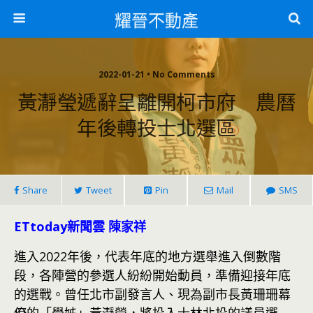
耀晉不動產
2022-01-21 • No Comments
黃瀞瑩遞辭呈離開柯市府 農曆
年後轉投士北選區
Share
Tweet
Pin
Mail
SMS
ETtoday新聞雲 陳家祥
進入2022年後，代表年底的地方選舉進入倒數階
段，各陣營的參選人紛紛開始動員，準備迎接年底
的選戰。曾任北市副發言人、現為副市長黃珊珊幕