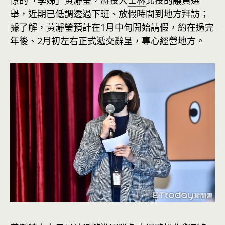
僚的「學姊」黃瀞瑩，將投入
士林
北投的議員選
舉，近期已低調透過下班、放假時間到地方拜訪；
據了解，黃瀞瑩預計在1月中旬開始請假，約在過完
年後、2月初左右正式遞交辭呈，專心經營地方。