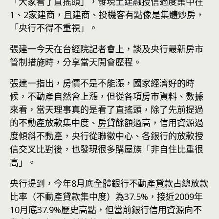
「大家看了直搖頭」，發現土建融授信過度集中在
1、2家建商，且建商、投機客有點像是集體炒房，
「央行不得不重視」。
張建一今天在台經院記者會上，談及央行最新房市
管制措施時，分享當天開會歷程。
張建一指出，房價不是不能漲，國家經濟好的時
候，不動產自然會上漲，但從各項房市資料、數據
來看，當天理事真的是看了直搖頭，除了先前提過
的不動產放款集中度、
房貸
餘額過高，信用資源過
度傾斜不動產，央行從聯徵中心、各銀行的放款授
信交叉比對後，也發現很多購屋族「非自住比重很
高」。
央行提到，今年8月底全體銀行不動產
貸款
占總放款
比率（不動產貸款集中度）為37.5%，接近2009年
10月底37.9%歷史高點，但當前銀行信用資源向不