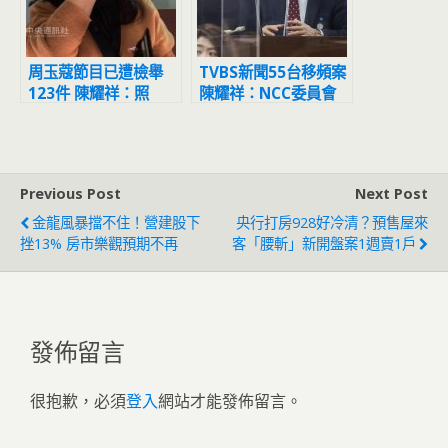
周玉蔻節目已遭檢舉
TVBS新聞55台移頻案
123件 陳耀祥：照
陳耀祥：NCC委員會
SOP處理
已駁回
Previous Post
Next Post
金龍風暴擋不住！營建股下
央行打房928好冷清？預售屋來
挫13% 房市樂觀預期不再
客「腰斬」新開盤案1週賣1戶
發佈留言
很抱歉，必須
登入
網站才能發佈留言。