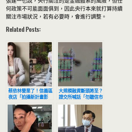
張建一也說，央行關注的是金融體系的風險，但任
何政策不可能面面俱到，因此央行本來就打算持續
關注市場狀況，若有必要時，會進行調整。
Related Posts:
蔡依林營業了！信義區
大規模融資斷頭將至？
夜店「拍攝新計畫影
證交所喊話「勿聽信市
片」網友目擊驚：本人
場流言」
正到翻掉