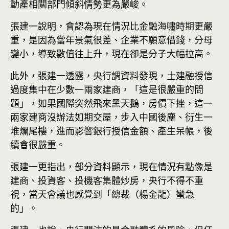
動產相關部門傾斜情勢更為嚴峻。
張建一說明，會認為現在情況比金融海嘯時期更嚴
重，是因為當年景氣很差、企業不願意借錢，分母
變小，導致數值往上升，現在卻是分子大幅拉高。
此外，張建一透露，央行調資料發現，土建融授信
過度集中在少數一兩家建商，「這是很嚴重的問
題」，如果國際突然飛來黑天鵝，房價下挫，這一
兩家建商沒辦法如期交屋，步入中國後塵、衍生一
堆爛尾樓，進而影響銀行授信金額、產生呆帳，後
續會很嚴重。
張建一更指出，部分資料顯示，現在情況有點像是
建商、投資客、投機客集體炒房，央行不得不重
視，當天會議也感覺到「總裁（楊金龍）蠻急
的」。