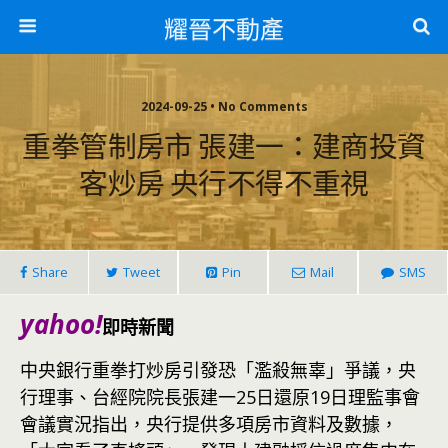
耀晉不動產
2024-09-25 • No Comments
重拳管制房市 張建一：建商投資
客炒房 央行不得不重視
Share
Tweet
Pin
Mail
SMS
yahoo!
即時新聞
中央銀行重拳打炒房引發恐「濫殺無辜」爭議，央
行理事、台經院院長張建一25日還原19日理監事會
會議實況指出，央行提供多項房市資料及數據，