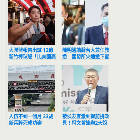
大聯盟報告出爐 12億
陳明通請辭台大兼任教
新竹棒球場「比美國高
授 國發所火速撤下官
中操場還差」
網資料
入伍不到一個月 23歲
被侯友宜激到提前拚政
新兵猝死成功嶺
見！柯文哲連辦2天說
明會傳將談「安樂死」