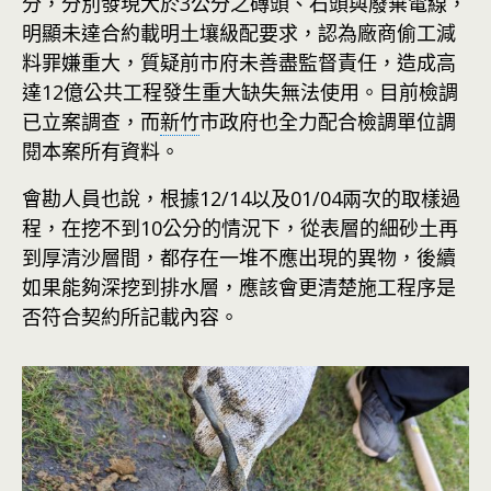
分，分別發現大於3公分之磚頭、石頭與廢棄電線，
明顯未達合約載明土壤級配要求，認為廠商偷工減
料罪嫌重大，質疑前市府未善盡監督責任，造成高
達12億公共工程發生重大缺失無法使用。目前檢調
已立案調查，而
新竹
市政府也全力配合檢調單位調
閱本案所有資料。
會勘人員也說，根據12/14以及01/04兩次的取樣過
程，在挖不到10公分的情況下，從表層的細砂土再
到厚清沙層間，都存在一堆不應出現的異物，後續
如果能夠深挖到排水層，應該會更清楚施工程序是
否符合契約所記載內容。