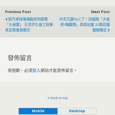
Previous Post
Next Post
新竹棒球場場勘挖到廢棄
中天又贏NCC了！邱議瑩「大家
「大祕寶」 王浩宇化身工程專
麥/嘸離開」真相出爐 20萬罰鍰
家反駁後偷刪文
撤銷確定
發佈留言
很抱歉，必須
登入
網站才能發佈留言。
Back to top
Mobile
Desktop