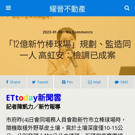
耀晉不動產
2023-01-05 • No Comments
「12億新竹棒球場」規劃、監造同
一人 高虹安：檢調已成案
Share
Tweet
Pin
Mail
SMS
ETt
o
d
a
y新聞雲
記者陳凱力／新竹報導
市府昨(4)日會同場務人員會勘
新竹
市立棒球場時，
隨機取樣外野草皮土壤，竟於土壤深度僅10-15公