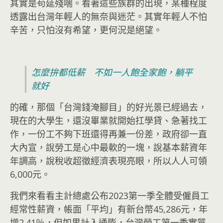
其實是苟延殘喘。看著這些族群的出現，某種程度
透露出台灣年輕人的無奈與迷茫。其實年輕人不怕
辛苦，只怕沒有希望，更何況是絕望。
怎麼拚都低薪 不如一人飽全家飽，躺平
就好
的確，那個「台灣錢淹腳目」的好光景已經過去，
現在的大學生，還沒畢業就開始扛學貸、急著找工
作，一份工不夠下班還得再兼一份差，政府卻一直
大內宣，說勞工是心中最軟的一塊，說基本薪資年
年調高，說稅收超徵經濟表現亮眼，所以人人可領
6,000元。
我們來看看主計總處公布2023第一季全體受僱員工
經常性薪資，帳面「平均」有新台幣45,286元，年
增2.41％，但如果計入通膨，台灣勞工第一季實質