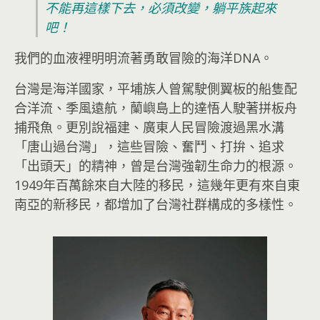
不能再這樣下去，必須改變，躺平族起來
吧！
我們的血液裡明明流著勇敢冒險的海洋DNA。
台灣是海洋國家，平埔族人曾駕駛側翼板的船隻配
合洋流、季風遠航，蘭嶼島上的達悟人駛著拼板舟
捕飛魚。更別說福建、廣東人民冒險渡過黑水溝
「唐山過台灣」，這些冒險、奮鬥、打拚、追求
「出頭天」的精神，曾是台灣強韌生命力的根源。
1949年百萬餘來自大陸的移民，這幾年更有來自東
南亞的新移民，都增加了台灣社群構成的多樣性。