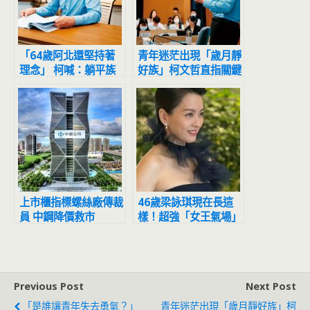
「64歲阿北還堅持著
青年迷茫出現「歲月靜
理念」 柯喊：躺平族
好族」柯文哲直指關鍵
起來吧！
病灶
上市櫃指標螺絲廠傳裁
46歲梁詠琪現在長這
員 中鋼降價救市
樣！超強「女王氣場」
現身韓國釜山影展
Previous Post
Next Post
「是誰讓青年失去勇氣？」
青年迷茫出現「歲月靜好族」柯