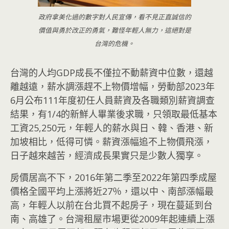
政府拿美化過的數字對人民宣傳，看不見正直誠信的
價值與勇於改正的勇氣，難怪年輕人無力，這絕對是
台灣的危機。
台灣的人均GDP成長不僅拉不動薪資中位數，還越
離越遠，薪水調漲趕不上物價增幅，勞動部2023年
6月公布111年度初任人員薪資及各職類別薪資調查
結果，有1/4的新鮮人畢業後求職，只領取最低基本
工資25,250元，年輕人的薪水與日、韓、香港、新
加坡相比，低得可憐。薪資漲幅追不上物價飛漲，
日子越來越苦，經濟成長果實只是少數人獨享。
房價居高不下，2016年第二季至2022年第四季成屋
價格全國平均上漲將近27％，還以中、南部漲幅最
高，年輕人以前在台北買不起房子，現在蔓延到台
南、高雄了。台灣租屋市場更從2009年起連續上漲