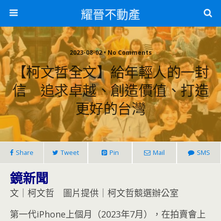
耀晉不動產
2023-08-02 • No Comments
【柯文哲全文】給年輕人的一封
信 追求卓越、創造價值、打造
更好的台灣
Share
Tweet
Pin
Mail
SMS
鏡新聞
文｜柯文哲 圖片提供｜柯文哲競選辦公室
第一代iPhone上個月（2023年7月），在拍賣會上