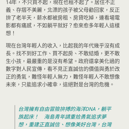
14年，不只買不起，現在也租不起了。居住不正
義、存摺不美麗，北漂的孩子被父母勸回家，反正
拚了老半天，薪水都被房租、房貸吃掉，連看場電
影都有痛感，不如躺平就好？愈來愈多年輕人這樣
想！
現在台灣年輕人的收入，比起我的年代幾乎沒有成
長。找不到好工作、買不起房、不敢結婚，更不敢
生小孩，最嚴重的是沒有希望。政府還拿美化過的
數字對人民宣傳，看不見正直誠信的價值與勇於改
正的勇氣，難怪年輕人無力，難怪年輕人不敢想像
未來，只能追求小確幸，這絕對是台灣的危機。
台灣擁有自由冒險拚搏的海洋DNA，躺平
族起床！ 海島青年請重拾勇氣追求夢
想，重建正直誠信、想像美好台灣，台灣