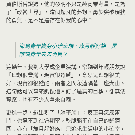
賈伯斯曾說過，他的發明不只是純商業考量，是為
了「改變世界」，這個超凡的夢想，勇於突破現狀
的勇氣，是不是還存在你我的心中？
海島青年變身小確幸族、歲月靜好族 是
誰讓青年失去勇氣？
這幾年，我到大學或企業演講，常聽到年輕朋友說
「理想很豐滿，現實很骨感」，意思是理想很美
好，現實卻很殘酷，兩者之間永遠隔著一座大山。
這句話可以拿來調侃他人訂了過高的目標，卻無法
實踐，也有不少人拿來自嘲。
更進一步，還出現了「躺平族」，反正再怎麼奮
鬥，也達不到社會期望，乾脆躺平在自己的舒適
圈；亦有「歲月靜好族」只追求生活中的小確幸，