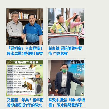
「扁柯會」台南登場！
踩紅線 扁陪陳致中掃
陳水扁拋2點聲明 陳智
街 中監觀察
菡曝談話內容
又當回一年兵！當年把
陳致中遭爆「獄中享特
役期縮短成1年的陳水
權」 陳水扁發聲護子