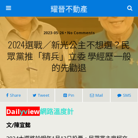
耀晉不動產
2023-05-26 • No Comments
2024選戰／新光公主不想選？民
眾黨推「精兵」立委 學經歷一般
的先勸退
Share
Tweet
Pin
Mail
SMS
Dail
yv
iew
網路溫度計
文/陳宣懿