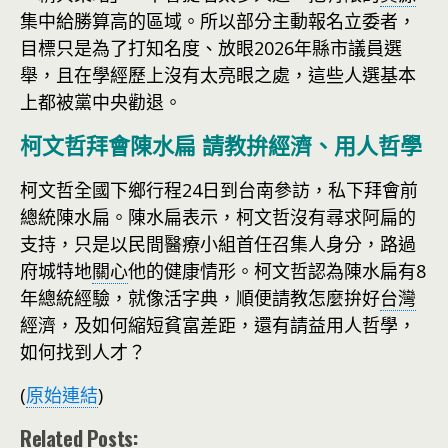
集中給勝算高的區域。所以部分主動報名立委者，
目標只是為了打知名度、放眼2026年縣市議員選
舉，且在學經歷上沒有太亮眼之處，這些人選基本
上都被黨中央勸退。
柯文哲拜會陳水扁 請教拚經濟、用人哲學
柯文哲全國下鄉行程24日到台南參訪，私下拜會前
總統陳水扁。陳水扁表示，柯文哲沒有尋求阿扁的
支持，只是以民間醫療小組首任召集人身分，路過
府城特地
關心
他的健康情形。柯文哲認為陳水扁有8
年總統經驗，就像活字典，順便請教怎麼拚好
台灣
經濟，及如何縮短貧富差距，還有請益用人哲學，
如何找到人才？
(
原始連結
)
Related Posts: