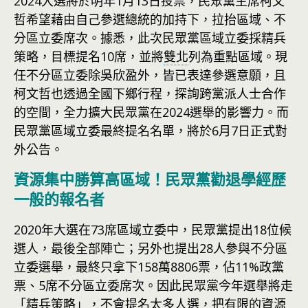
2024大選將於明年1月13日投票，民眾黨主席柯文
哲希望藉由自己參選總統的加持下，拉抬區域、不
分區立委席次。據悉，此次民眾黨區域立委採精兵
策略，目標提名10席，並將
雙北
列為重點區域。現
任不分區立委除吳欣盈外，皆已表達參選意願，且
柯文哲也透過全國下鄉行程，探詢跨黨派人士合作
的空間，全力擴大民眾黨在2024選舉的影響力。而
民眾黨區域立委最終提名名單，將於6月7日正式對
外公告。
資源集中勝算高區域！民眾黨勸退學經歷
一般的報名者
2020年大選在73席區域立委中，民眾黨提出18位候
選人，最後全部陣亡；另外也提出28人參與不分區
立委選舉，最終只拿下158萬8806票，佔11%政黨
票、5席不分區立委席次。因此民眾黨今年選舉將走
「精兵策略」，不會提名太多人選，把有限的
資源