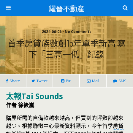
耀晉不動產
2024-06-06 • No Comments
首季房貸族數創15年單季新高 寫
下「三高一低」紀錄
Share
Tweet
Pin
Mail
SMS
太報Tai Sounds
作者 徐筱嵐
購屋所需的自備款越來越高，但買到的坪數卻越來
越少。根據聯徵中心最新資料顯示，今年首季
房貸