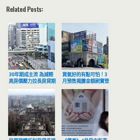
Related Posts:
30年期成主流 為減輕
買氣好的有點可怕！3
高房價壓力拉長房貸期
月預售揭露金額刷實登
數 40歲買房恐背貸到
來次高
退休