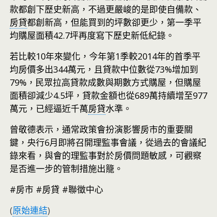
款都創下歷史新高，不過更嚴峻的是即使自備款、
房貸
都創新高，但能買到的坪數卻更少，第一季平
均購屋面積42.7坪再度寫下歷史新低紀錄。
若比較10年來變化，今年第1季較2014年的首季平
均房價多出344萬元，且貸款中位數從73%增加到
79%，民眾拉高貸款成數與期數方式購屋，但購屋
面積卻減少4.5坪，貸款金額也從689萬持續增至977
萬元，已經逼近千萬
房貸
水準。
曾敬德表示，通常政策會扮演影響房市的重要關
鍵，央行6月即將召開理監事會議，從過去的會議紀
錄來看，與會的理監事對於房價問題敏感，可觀察
是否進一步的管制措施出籠。
#房市 #房貸 #聯徵中心
(
原始連結
)