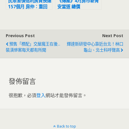
民眾習慣低利房貸長達
《傳產》4月房市新青
157個月 房仲：重回
安當道 總價
2%不會太奇怪
1000~1500萬最夯
Previous Post
Next Post
預售「標配」交屋魔王在後...
輝達新研發中心靠近台北！林口
裝潢慘案每天都有所聞
龜山、北士科呼聲高
發佈留言
很抱歉，必須
登入
網站才能發佈留言。
Back to top