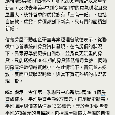
族新增5萬4811個樣本，寫下2009年統計以來單季
新高，反映去年第4季到今年第1季的買氣穩定且交
屋量大，統計首季的房貸族有「三高一低」，包括
自備款、房貸、房價都創下新高，只有買的面積創
新低。
信義
房屋
不動產企研室專案經理曾敬德表示，從聯
徵中心首季統計房貸資料發現，在高房價的狀況
下，民眾得準備更多自備款，並背負更沉重的房
貸，只能透過如30年期的房貸降低每月負擔，同時
間
房屋
坪數卻越買越小，在此情況下，買氣並未退
散，反而申貸狀況踴躍，與當下買氣熱絡的市況表
現一致。
統計顯示，今年第一季聯徵中心新增5萬4811個
房
貸
族樣本，平均房貸金額977萬元，再創歷史新高，
平均購屋總價鑑估值為1355萬元，等於至少要準備
平均378萬元的自備款，包括購屋總價與準備的自備