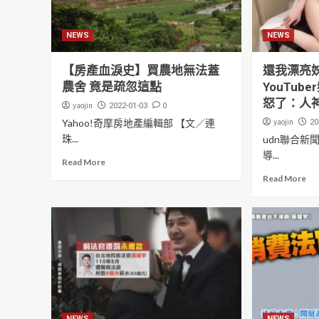
NEWS
NEWS
【房產血淚史】買農地無法蓋
還我漂亮
農舍 竟是疏忽這點
YouTub
怒了：人
yaojin
0
2022-01-03
Yahoo!奇摩房地產編輯部 【文／連
yaojin
20
珠...
udn聯合新
導...
Read More
Read More
NEWS
NEWS