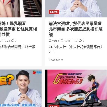
NEWS
姊姊！爆乳鋼琴
前法官張耀宇擬代表民眾黨選
er頻道停更 粉絲見真相
北市議員 多次開庭遲到挨罰惹
神共憤
議
0
yaojin
0
21-12-23
2021-11-23
聞網 聯合新聞網／ 綜合報
CNA中央社 （中央社記者劉建邦台北
23...
Read More
NEWS