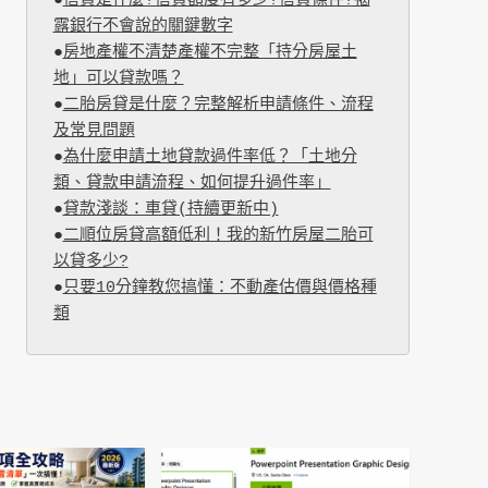
●
信貸是什麼?信貸額度有多少?信貸條件?揭
露銀行不會說的關鍵數字
●
房地產權不清楚產權不完整「持分房屋土
地」可以貸款嗎？
●
二胎房貸是什麼？完整解析申請條件、流程
及常見問題
●
為什麼申請土地貸款過件率低？「土地分
類、貸款申請流程、如何提升過件率」
●
貸款淺談：車貸(持續更新中)
●
二順位房貸高額低利！我的新竹房屋二胎可
以貸多少?
●
只要10分鐘教您搞懂：不動產估價與價格種
類