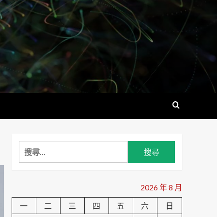
搜
尋
關
鍵
2026 年 8 月
字:
一
二
三
四
五
六
日