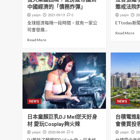
中國經濟的「債務炸彈」
懲戒法院
yaojin
0
yaojin
2021-09-13
20
全球經濟每隔一段時間，就有一家公
ETtoday
司會發展...
Read More
Read More
NEWS
NEWS
日本童顏巨乳DJ Mel逆天好身
台積電進
材 愛玩Cosplay夠火辣
會傻買投
yaojin
0
yaojin
2020-06-04
20
DJ界除了韓國的DJ Soda外，日本代...
台積電今年