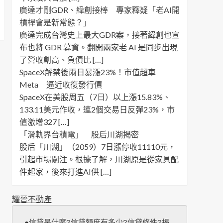
廣達才剛GDR、緯創接棒 專家釋疑「老AI開
槓桿會是新常態？」
廣達完成台灣史上最大GDR案，接著緯創也宣
布也將 GDR 募資。翻開兩家老 AI 是同步出現
了營收創高、負債比 […]
SpaceX解禁後兩日暴漲23%！市值超車
Meta 逼近收復發行價
SpaceX在美股周五（7日）以上漲15.83%、
133.11美元作收，連2個交易日反彈23%，市
值激增327 […]
「滑軌界台積電」 股后川湖揭密
股后「川湖」（2059）7日漲停收11110元，
引起市場關注。根據了解，川湖原是從家具配
件起家，後來打進AI供 […]
耀晉不動產