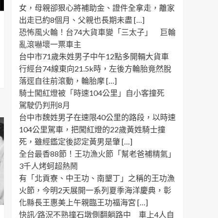
女，母親卻狠心將補助金、證件全拿走，離家
出走已約8個月、父親也長期未盡 […]
恐怖風火輪！台74大貨車變「三太子」 巨輪
亂滾嚇壞一票車主
台中市71歲朱姓男子中午12點多開輛大貨車
行經台74線東向21.5k時，左後方輪胎竟然脫
落逕自往前滾動，輪胎摩 […]
騎士闖紅燈被「時速104公里」自小客撞死
駕駛仍判刑8月
台中市魏姓男子在速限40公里的路段，以時速
104公里駕車，把闖紅燈的22歲黃姓騎士撞
死，雖經鑑定後認定黃男是肇 […]
全台最香88節！王功漁火節「幫老爸補精氣」
3千人烤蚵超熱鬧
有「北貢寮、中王功、南墾丁」之稱的王功漁
火節，今明2天展開一系列夏季海洋慶典，彰
化縣長王惠美上午親臨王功福海宮 […]
快訊 ∕ 路況不熟撞石墩側翻躺路中 車上4人自