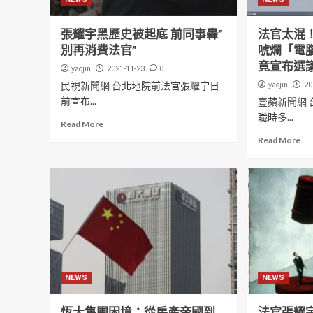
張耀宇黑歷史被起底 前同事轟”
法官太混
別再消費法官”
唬爛「電腦
竟宣布選
yaojin
0
2021-11-23
民視新聞網 台北地院前法官張耀宇日
yaojin
20
前宣布...
壹蘋新聞網
職時多...
Read More
Read More
NEWS
NEWS
恆大集團困境：從房產帝國到
法官張耀