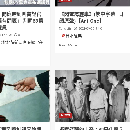
！開庭遲到叫書記官
《閃電霹靂車》(繁中字幕 | 日
有問題」 判罰63萬
語原聲)【Ani-One】
議員
yaojin
0
2021-09-30
0
日本經典...
21-11-23
 台北地院前法官張耀宇在
Read More
NEWS
宇遲到竟扯謊又偷懶
斯賓諾薩的上帝：神是什麼？