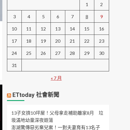
1
2
3
4
5
6
7
8
9
10
11
12
13
14
15
16
17
18
19
20
21
22
23
24
25
26
27
28
29
30
31
« 7 月
ETtoday 社會新聞
13子女擠10坪屋！父母拿走補助離家8月 垃
圾滿地幼童深夜遊蕩
澎湖驚傳惡劣棄兒案！一對夫妻育有13名子