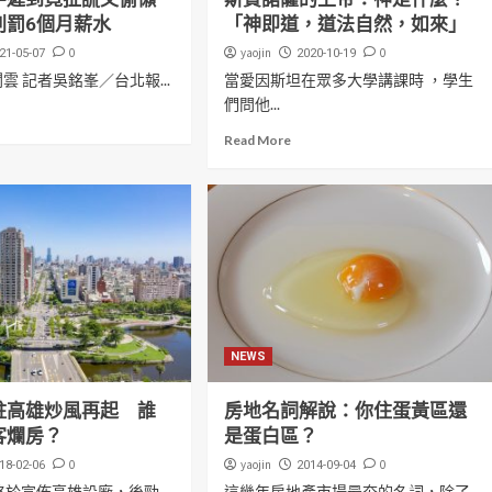
判罰6個月薪水
「神即道，道法自然，如來」
0
yaojin
0
21-05-07
2020-10-19
新聞雲 記者吳銘峯／台北報...
當愛因斯坦在眾多大學講課時 ，學生
們問他...
Read More
NEWS
駐高雄炒風再起 誰
房地名詞解說：你住蛋黃區還
客爛房？
是蛋白區？
0
yaojin
0
18-02-06
2014-09-04
終於宣佈高雄設廠，後勁
這幾年房地產市場最夯的名詞，除了