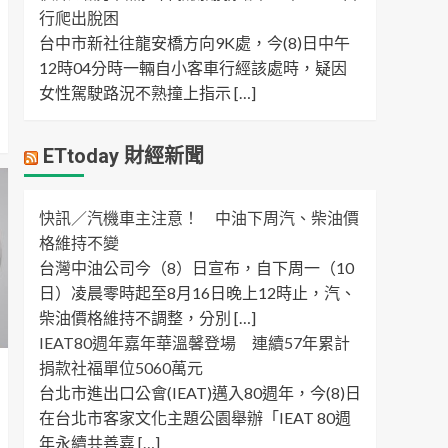
行爬出脫困
台中市新社往龍安橋方向9K處，今(8)日中午
12時04分時一輛自小客車行經該處時，疑因
女性駕駛路況不熟撞上指示 […]
ETtoday 財經新聞
快訊／汽機車主注意！ 中油下周汽、柴油價
格維持不變
台灣中油公司今（8）日宣布，自下周一（10
日）凌晨零時起至8月16日晚上12時止，汽、
柴油價格維持不調整，分別 […]
IEAT80週年嘉年華溫馨登場 連續57年累計
捐款社福單位5060萬元
台北市進出口公會(IEAT)邁入80週年，今(8)日
在台北市客家文化主題公園舉辦「IEAT 80週
年永續共善嘉 […]