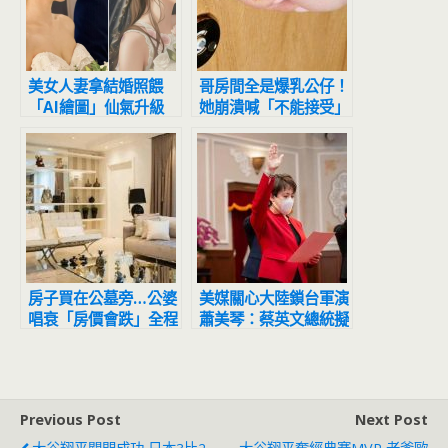
美女人妻拿結婚照餵
哥房間全是爆乳公仔！
「AI繪圖」仙氣升級
她崩潰喊「不能接受」
新郎卻變這樣…網笑
網：比你值錢
翻：真的只是背景
房子買在公墓旁…公婆
美媒關心大陸鎖台軍演
唱衰「房價會跌」全程
蕭美琴：蔡英文總統擬
擺臭臉 人妻怒噴：等
透過對話解決政治分歧
到都買不起
Previous Post
Next Post