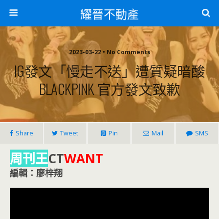
耀晉不動產
2023-03-22 • No Comments
IG發文「慢走不送」遭質疑暗酸
BLACKPINK 官方發文致歉
Share
Tweet
Pin
Mail
SMS
周刊王
CT
WANT
編輯：廖梓翔