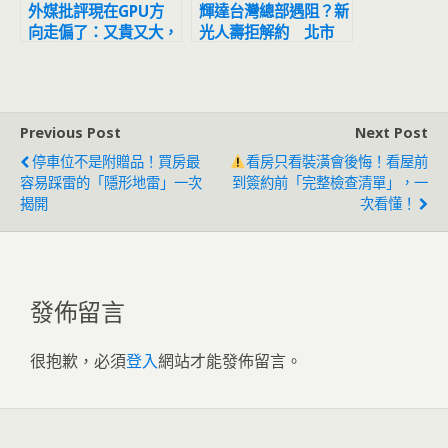
外媒批評現在GPU方
輝達台灣總部遇阻？新
向走偏了：又貴又大，
光人壽拒解約 北市
NVIDIA問題最大、
府：仍可樂觀其成
AMD也在跟上
Previous Post
Next Post
停車位不是附贈品！買房最
看房只看裝潢會後悔！看屋前
容易踩雷的「隱形地雷」一次
到簽約前「完整檢查清單」，一
揭開
次看懂！
發佈留言
很抱歉，必須
登入
網站才能發佈留言。