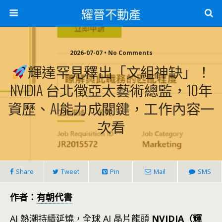
耀晉不動產
2026-07-07 • No Comments
輝達罕見釋出「文組神缺」！
NVIDIA 台北徵亞太藝術總監，10年
資歷、AI能力成關鍵，工作內容一
次看
Share
Tweet
Pin
Mail
SMS
作者：
有朝代書
AI 熱潮持續延燒，全球 AI 晶片龍頭
NVIDIA（輝