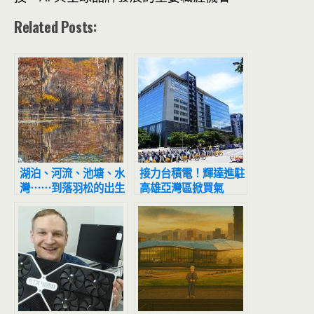
Related Posts:
湖泊、河流、池塘、水
接力台積電！輝達進駐
灣⋯⋯到落羽松的出生
高雄亞灣區掀買氣
地美國，擁抱浪漫的秋
日風情！