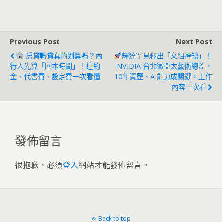
打炒房五重拳「越打越
高」？他反駁：不打會
更高！
Previous Post
Next Post
房貸轉貸真的划算嗎？內
輝達罕見釋出「文組神缺」！
行人先算「回本時間」！違約
NVIDIA 台北徵亞太藝術總監，
金、代書費、設定費一次看懂
10年資歷、AI能力成關鍵，工作
內容一次看
發佈留言
很抱歉，必須
登入
網站才能發佈留言。
Back to top