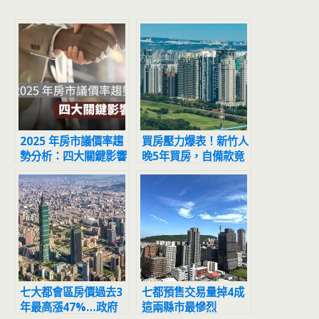
2025 年房市議價率趨
買房壓力爆表！新竹人
勢分析：四大關鍵影響
晚5年買房，自備款竟
議價空間！
多噴近300萬！
七大都會區房價過去3
七都預售交易量掉4成
年最高漲47%…政府
這兩縣市最慘烈