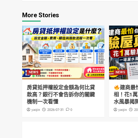
More Stories
NEWS
NEWS
房貸抵押權設定金額為何比貸
建商最
款高？銀行不會告訴你的關鍵
相！花1
機制一次看懂
水風暴揭
yaojin
0
yaojin
2026-07-31
20