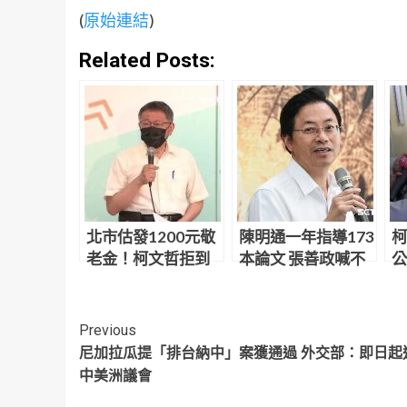
(
原始連結
)
Related Posts:
北市估發1200元敬
陳明通一年指導173
柯
老金！柯文哲拒到
本論文 張善政喊不
公
場背書 黃珊珊代打
可思議：天文數字
咳
Continue
Previous
尼加拉瓜提「排台納中」案獲通過 外交部：即日起
Reading
中美洲議會