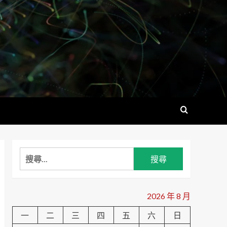
搜
尋
關
鍵
2026 年 8 月
字:
一
二
三
四
五
六
日