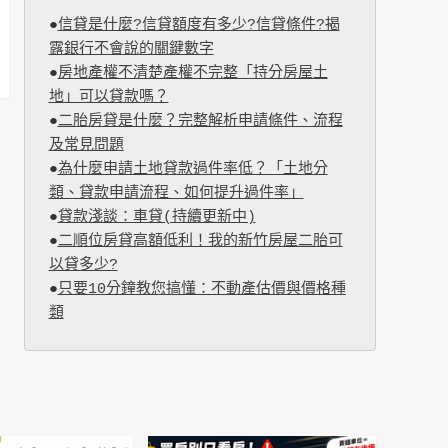
●
信貸是什麼?信貸額度有多少?信貸條件?揭
露銀行不會說的關鍵數字
●
房地產權不清楚產權不完整「持分房屋土
地」可以貸款嗎？
●
二胎房貸是什麼？完整解析申請條件、流程
及常見問題
●
為什麼申請土地貸款過件率低？「土地分
類、貸款申請流程、如何提升過件率」
●
貸款淺談：車貸(持續更新中)
●
二順位房貸高額低利！我的新竹房屋二胎可
以貸多少?
●
只要10分鐘教您搞懂：不動產估價與價格種
類