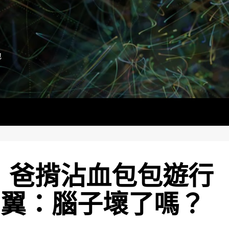
地
！爸揹沾血包包遊行
側翼：腦子壞了嗎？