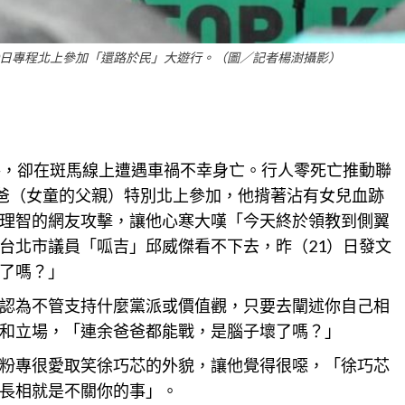
0日專程北上參加「還路於民」大遊行。（圖／記者楊澍攝影）
路，卻在斑馬線上遭遇車禍不幸身亡。行人零死亡推動聯
爸爸（女童的父親）特別北上參加，他揹著沾有女兒血跡
理智的網友攻擊，讓他心寒大嘆「今天終於領教到側翼
台北
市議員「呱吉」邱威傑看不下去，昨（21）日發文
了嗎？」
認為不管支持什麼黨派或價值觀，只要去闡述你自己相
和立場，「連余爸爸都能戰，是腦子壞了嗎？」
粉專很愛取笑徐巧芯的外貌，讓他覺得很噁，「徐巧芯
長相就是不關你的事」。