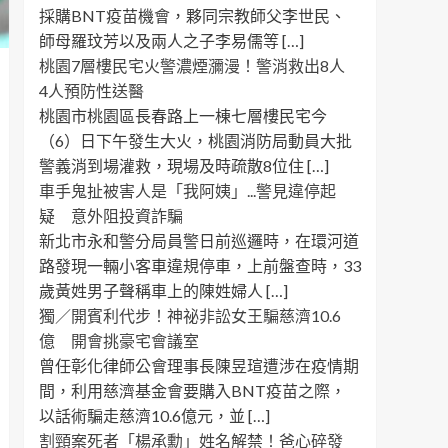
採購BNT疫苗機會，夥同宗教師父李世民、
師母羅玟芳以及兩人之子李易儒等 […]
桃園7層樓民宅火警濃煙瀰漫！警消救出8人
4人預防性送醫
桃園市桃園區長春路上一棟七層樓民宅今
（6）日下午發生大火，桃園消防局動員大批
警義消到場灌救，現場及時疏散8位住 […]
車手鬼扯被害人是「我阿姨」...警見違停起
疑 意外阻投資詐騙
新北市永和警分局員警日前巡邏時，在環河道
路發現一輛小客車違規停車，上前盤查時，33
歲黃姓男子聲稱車上的陳姓婦人 […]
獨／開賓利代步！神祕非訟女王騙慈濟10.6
億 開會挑豪宅會議室
曾任彰化律師公會理事長陳昱瑄遭涉在疫情期
間，利用慈濟基金會要購入BNT疫苗之際，
以話術騙走慈濟10.6億元，並 […]
割頸案死者「楊承勳」姓名解禁！爸心碎發