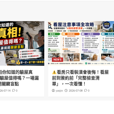
NEWS
怕你知道的驗屋真
看房只看裝潢會後悔！看屋
萬驗屋值得嗎？一場漏
前到簽約前「完整檢查清
開關鍵盲點
單」，一次看懂！
0
yaojin
0
26-07-14
2026-07-08