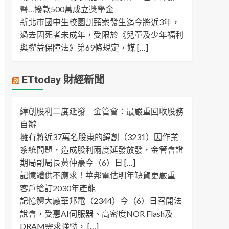
聲…撥款500萬成立獎學金
新北市國中生校園割頸案發生迄今將近3年，
過去因死者未成年，受限於《兒童及少年福利
與權益保障法》第69條規定，媒 […]
ETtoday 財經新聞
緯創股利二度延發 金管會：最嚴重回收股務
自辦
擁有將近37萬名股東的緯創（3231）因作業
系統問題，造成股利兩度延發放發，金管會證
期局副局長黃仲豪今（6）日 […]
記憶體供不應求！華邦電估明年缺貨更嚴重
客戶搶訂2030年產能
記憶體大廠華邦電（2344）今（6）日召開法
說會，受惠AI伺服器、高密度NOR Flash及
DRAM需求強勁， […]