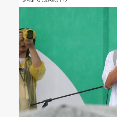
yaojin
2023-08-22
0