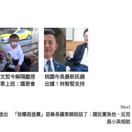
文哲今解隔離搭
桃園市長最新民調
車上班：還是會
出爐！林智堅支持
度一馬當先 高於張
善政
Next
退出
「徐耀昌退黨」苗縣長鍾東錦說話了：國民黨負他、反而
是小英相助