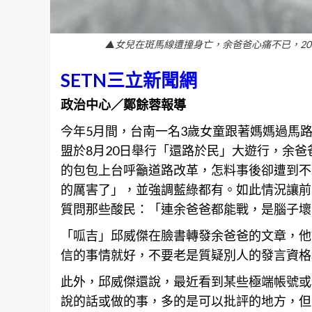
▲女兒在斑馬線遭撞身亡，余爸爸心痛不已，2
SETN
三立新聞網
政治中心／鄭餘蓉報導
今年5月間，
台南
一名3歲女童跟著媽媽過馬
盟於8月20日舉行「還路於民」大遊行，余
的包包上台呼籲道路改革，怎料事後卻遭到不
的厲害了」，並強調藍綠都有。如此情況讓前
質問那些酸民：「連余爸爸都能戰，是腦子壞
「呱吉」邱威傑在臉書轉發余爸爸的文章，他
信的事情就好，不要老是質疑別人的發言
資格
此外，邱威傑還說，最近看到某些極端帳號或
說的話或做的事，多的是可以批評的地方，但