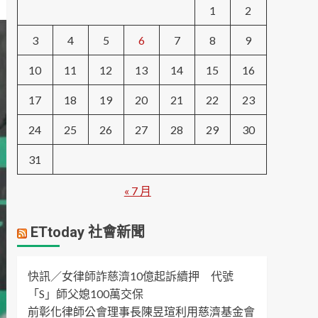
1
2
3
4
5
6
7
8
9
10
11
12
13
14
15
16
17
18
19
20
21
22
23
24
25
26
27
28
29
30
31
« 7 月
ETtoday 社會新聞
快訊／女律師詐慈濟10億起訴續押 代號
「S」師父媳100萬交保
前彰化律師公會理事長陳昱瑄利用慈濟基金會