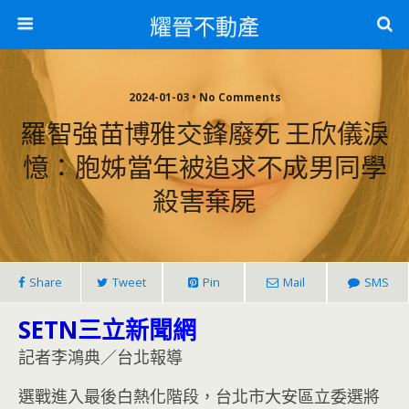
耀晉不動產
2024-01-03 • No Comments
羅智強苗博雅交鋒廢死 王欣儀淚
憶：胞姊當年被追求不成男同學
殺害棄屍
Share
Tweet
Pin
Mail
SMS
SETN
三立新聞網
記者李鴻典／台北報導
選戰進入最後白熱化階段，台北市大安區立委選將