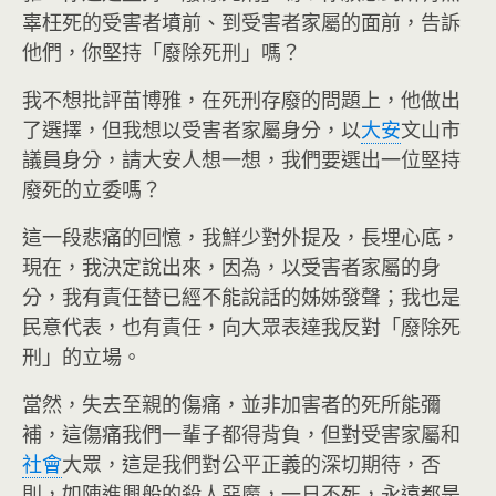
辜枉死的受害者墳前、到受害者家屬的面前，告訴
他們，你堅持「廢除死刑」嗎？
我不想批評苗博雅，在死刑存廢的問題上，他做出
了選擇，但我想以受害者家屬身分，以
大安
文山市
議員身分，請大安人想一想，我們要選出一位堅持
廢死的立委嗎？
這一段悲痛的回憶，我鮮少對外提及，長埋心底，
現在，我決定說出來，因為，以受害者家屬的身
分，我有責任替已經不能說話的姊姊發聲；我也是
民意代表，也有責任，向大眾表達我反對「廢除死
刑」的立場。
當然，失去至親的傷痛，並非加害者的死所能彌
補，這傷痛我們一輩子都得背負，但對受害家屬和
社會
大眾，這是我們對公平正義的深切期待，否
則，如陳進興般的殺人惡魔，一日不死，永遠都是