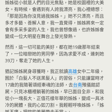
姊姊從小就是人們的目光焦點，她是校園裡的大美
女。有時候，會遇到有人誇我漂亮，我心裡總想：
「那是因為你沒見過我姊姊。」她不只漂亮，而且
多才多藝、善解人意，我一直覺得，姊姊將來一定
會有多采多姿的人生，我也曾想像過，也許姊姊會
變成一位大明星在舞台上發光發熱。
然而，這一切可能的美好，都在她19歲那年結束
了，一位暗戀她的男同學，因為求愛不成，連刺她
39刀，奪走了她的人生。
猶記姊姊屍身尋獲時，我正就讀
高雄
女中二年級，
囿於「白髮人不送黑髮人」的習俗，只能讓當時才
17歲的我隨著頌經牽魂的法師，去
台南
殯儀館認
屍。只見冰櫃裡躺著的姊姊，早已面目全非，和我
從小一塊長大、正值花樣年華的姊姊，變成一具冰
冷的屍體，我的心如刀割。我輕輕呼喚姊姊，「姊
姊不痛，把妳的美麗帶去天堂。」