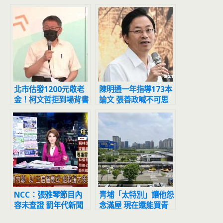
北市估發1200元敬老
陳明通一年指導173本
金！柯文哲拒到場背書
論文 張善政喊不可思
黃珊珊代打
議：天文數字
NCC：張雅琴節目內
青埔「太特別」讓他怨
容未查證 罰年代新聞
念滿屋 現在還能買青
台20萬元
埔？先了解3重點