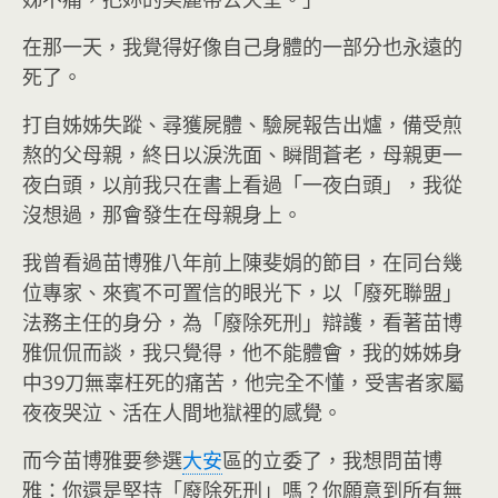
在那一天，我覺得好像自己身體的一部分也永遠的
死了。
打自姊姊失蹤、尋獲屍體、驗屍報告出爐，備受煎
熬的父母親，終日以淚洗面、瞬間蒼老，母親更一
夜白頭，以前我只在書上看過「一夜白頭」，我從
沒想過，那會發生在母親身上。
我曾看過苗博雅八年前上陳斐娟的節目，在同台幾
位專家、來賓不可置信的眼光下，以「廢死聯盟」
法務主任的身分，為「廢除死刑」辯護，看著苗博
雅侃侃而談，我只覺得，他不能體會，我的姊姊身
中39刀無辜枉死的痛苦，他完全不懂，受害者家屬
夜夜哭泣、活在人間地獄裡的感覺。
而今苗博雅要參選
大安
區的立委了，我想問苗博
雅：你還是堅持「廢除死刑」嗎？你願意到所有無