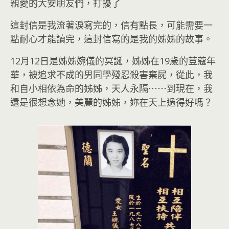
親愛的大安朋友們，打擾了
這封信是我流著淚寫完的，信有點長，可能需要一
點耐心才能讀完，這封信寫的是我的姊姊的故事。
12月12日是姊姊婉儀的冥誕，姊姊在19歲的荳蔻年
華，被追求不成的男同學殘忍殺害棄屍，從此，我
和自小相依為命的姊姊，天人永隔⋯⋯到現在，我
還是很想念她，美麗的姊姊，妳在天上過得好嗎？