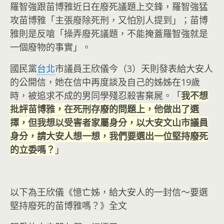
羅智強跟苗博雅近日在廢死議題上交鋒，羅智強猛
攻苗博雅「主張廢除死刑，又怕別人提到」；苗博
雅則是反嗆「操弄廢死議題，不能掩蓋羅智強就是
一個廢物的事實」。
國民黨
台北
市議員王欣儀今（3）天則發表給大安人
的公開信，她在信中再度談及自己的姊姊在19歲
時，被追求不成的男同學殘忍殺害棄屍。「
我不想
批評苗博雅，在死刑存廢的問題上，他做出了選
擇，但我想以受害者家屬身分，以大安文山市議員
身分，請大安人想一想，我們要選出一位堅持廢死
的立委嗎？
」
以下為王欣儀《憶亡姊，給大安人的一封信～要選
堅持廢死的苗博雅嗎？》全文