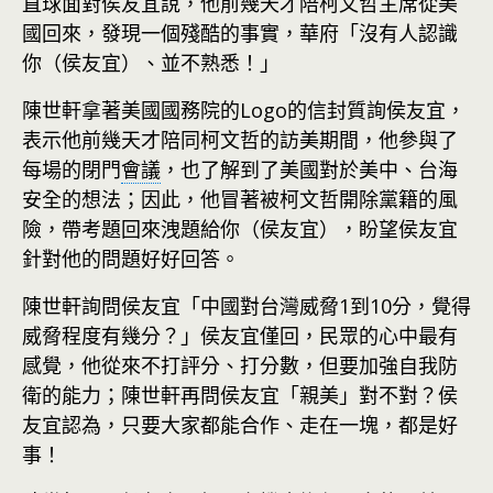
直球面對侯友宜說，他前幾天才陪柯文哲主席從美
國回來，發現一個殘酷的事實，華府「沒有人認識
你（侯友宜）、並不熟悉！」
陳世軒拿著美國國務院的Logo的信封質詢侯友宜，
表示他前幾天才陪同柯文哲的訪美期間，他參與了
每場的閉門
會議
，也了解到了美國對於美中、台海
安全的想法；因此，他冒著被柯文哲開除黨籍的風
險，帶考題回來洩題給你（侯友宜），盼望侯友宜
針對他的問題好好回答。
陳世軒詢問侯友宜「中國對台灣威脅1到10分，覺得
威脅程度有幾分？」侯友宜僅回，民眾的心中最有
感覺，他從來不打評分、打分數，但要加強自我防
衛的能力；陳世軒再問侯友宜「親美」對不對？侯
友宜認為，只要大家都能合作、走在一塊，都是好
事！