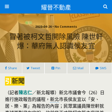
耀晉不動產
2023-04-26 • No Comments
冒著被柯文哲開除風險 陳世軒
爆：華府無人認識侯友宜
Share
Tweet
Pin
Mail
SMS
引
新聞
（記者
陳志仁
／新北報導）新北市議會今（26）日
進行施政報告的議程，
新北
市長侯友宜以「安、
居、樂、業」為報告的內容；民眾黨議員陳世軒就