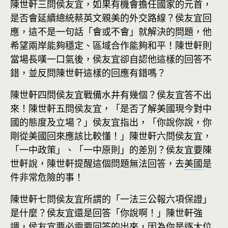
陳世軒三問侯友宜，如果有機會擔任國家的元首，
是否會延續總統蔡英文親美的外交路線？侯友宜回
應，這不是一句話「會或不會」就解決的
問題
，他
希望兩岸能夠穩定、區域合作能夠和平！陳世軒則
當場長嘆一口氣後，侯友宜卻自認他這樣的回答不
錯，並反問陳世軒這樣的回應有錯嗎？
陳世軒四問侯友宜戰備水井有幾個？侯友宜答不出
來！陳世軒五問侯友宜，「是否了解美國現今對中
國的態度及立場？」侯友宜指出，「你說你說，你
剛從美國回來應該比較懂！」陳世軒六問侯友宜，
「一中政策」、「一中原則」的差別？侯友宜要陳
世軒說，陳世軒提醒這個問題無法回答，去
美國
是
件非常危險的事！
陳世軒七問侯友宜所謂的「一法三公報六項保證」
是什麼？侯友宜還是回答「你說啊！」陳世軒強
調，侯友宜要必需要回答的出來，因為你是逐大位