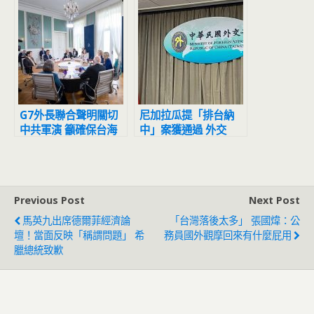
員工
國」
G7外長聯合聲明關切
尼加拉瓜提「排台納
中共軍演 籲確保台海
中」案獲通過 外交
和平穩定
部：即日起退出中美洲
議會
Previous Post
Next Post
馬英九出席德爾菲經濟論
「台灣落後太多」 張國煒：公
壇！當面反映「稱謂問題」 希
務員國外觀摩回來有什麼屁用
臘總統致歉