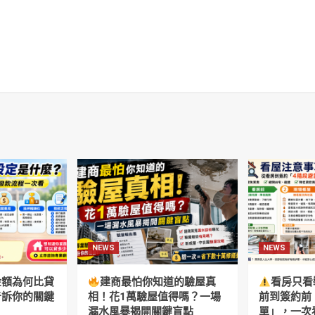
NEWS
NEWS
金額為何比貸
建商最怕你知道的驗屋真
看房只看
告訴你的關鍵
相！花1萬驗屋值得嗎？一場
前到簽約前
漏水風暴揭開關鍵盲點
單」，一次