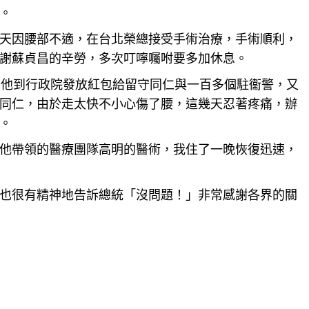
。
天因腰部不適，在
台北
榮總接受手術治療，手術順利，
謝蘇貞昌的辛勞，多次叮嚀囑咐要多加休息。
，他到行政院發放紅包給留守同仁與一百多個駐衞警，又
同仁，由於走太快不小心傷了腰，這幾天忍著疼痛，辦
。
他帶領的醫療團隊高明的醫術，我住了一晚恢復迅速，
也很有精神地告訴總統「沒問題！」非常感謝各界的關