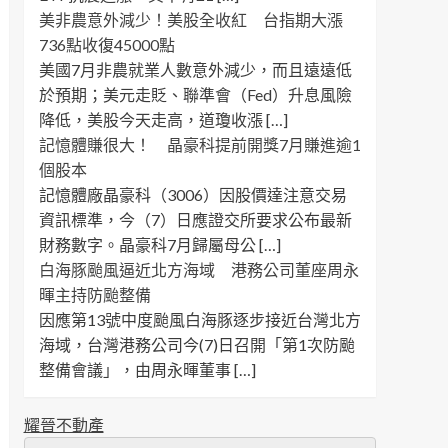
美非農意外減少！美股全收紅 台指期大漲
736點收復45000點
美國7月非農就業人數意外減少，而且遠遠低
於預期；美元走貶、聯準會（Fed）升息風險
降低，美股今天走高，道瓊收漲 […]
記憶體賺很大！ 晶豪科提前開獎7月賺進逾1
個股本
記憶體廠晶豪科（3006）因股價達注意交易
資訊標準，今（7）日應證交所要求公布最新
財務數字。晶豪科7月歸屬母公 […]
白海豚颱風逼近北方海域 港務公司董座周永
暉主持防颱整備
因應第13號中度颱風白海豚逐步接近台灣北方
海域，台灣港務公司今(7)日召開「第1次防颱
整備會議」，由周永暉董事 […]
耀晉不動產