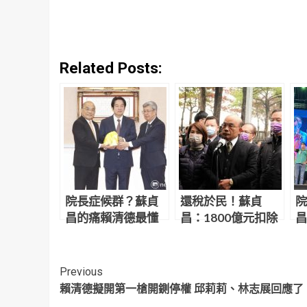
Related Posts:
院長症候群？蘇貞
還稅於民！蘇貞
院
昌的痛賴清德最懂
昌：1800億元扣除
昌
要陳建仁小心點
不時之需 規劃全民
委
發現金
人
Continue
Previous
賴清德擬開第一槍開鍘停權 邱莉莉、林志展回應了
Reading