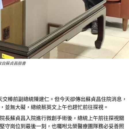
取自蘇貞昌臉書
天交棒前副總統陳建仁。但今天卻傳出蘇貞昌住院消息，
，並無大礙，總統蔡英文上午也趕忙前往探視。
院長蘇貞昌入院進行微創手術後，總統上午前往探視關
堅守崗位到最後一刻，也囑咐北榮醫療
團隊
務必妥善照