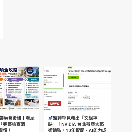
NEWS
裝潢會後悔！看屋
輝達罕見釋出「文組神
「完整檢查清
缺」！NVIDIA 台北徵亞太藝
看懂！
術總監，10年資歷、AI能力成