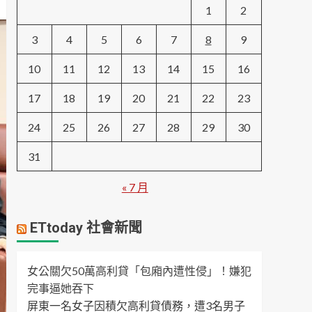
1
2
3
4
5
6
7
8
9
10
11
12
13
14
15
16
17
18
19
20
21
22
23
24
25
26
27
28
29
30
31
« 7 月
ETtoday 社會新聞
女公關欠50萬高利貸「包廂內遭性侵」！嫌犯
完事逼她吞下
屏東一名女子因積欠高利貸債務，遭3名男子