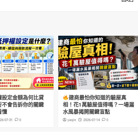
NEWS
權設定金額為何比貸
建商最怕你知道的驗屋真
行不會告訴你的關鍵
相！花1萬驗屋值得嗎？一場漏
看懂
水風暴揭開關鍵盲點
0
yaojin
0
26-07-31
2026-07-14