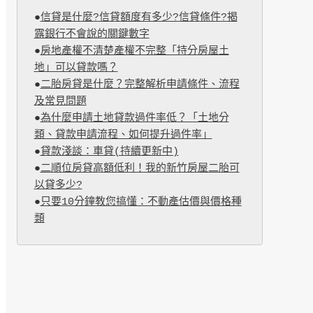
●
信貸是什麼?信貸額度有多少?信貸條件?揭
露銀行不會說的關鍵數字
●
房地產權不清楚產權不完整「持分房屋土
地」可以貸款嗎？
●
二胎房貸是什麼？完整解析申請條件、流程
及常見問題
●
為什麼申請土地貸款過件率低？「土地分
類、貸款申請流程、如何提升過件率」
●
貸款淺談：車貸(持續更新中)
●
二順位房貸高額低利！我的新竹房屋二胎可
以貸多少?
●
只要10分鐘教您搞懂：不動產估價與價格種
類