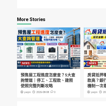
More Stories
NEWS
NEWS
預售屋工程進度怎麼查？5大查
房貸抵押
詢管道｜停工、工程款、建照
款高？銀
使照完整判斷攻略
機制一次
yaojin
0
yaojin
2026-08-08
20