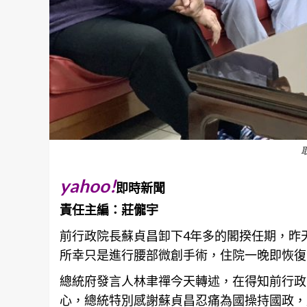
yahoo!
即時新聞
責任主編：莊儱宇
前行政院長蘇貞昌卸下4年多的閣揆任期，昨
所幸只是進行腰部微創手術，住院一晚即恢復
總統府發言人林聿禪今天轉述，在得知前行政
心，總統特別感謝蘇貞昌忍痛為國操持國政，