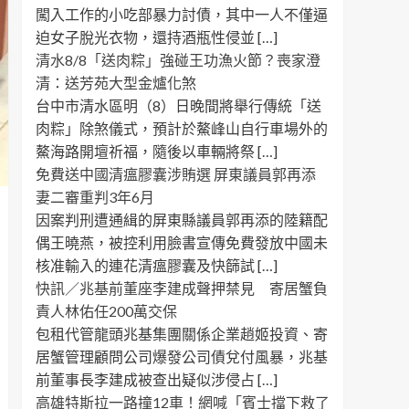
闖入工作的小吃部暴力討債，其中一人不僅逼
迫女子脫光衣物，還持酒瓶性侵並 […]
清水8/8「送肉粽」強碰王功漁火節？喪家澄
清：送芳苑大型金爐化煞
台中市清水區明（8）日晚間將舉行傳統「送
肉粽」除煞儀式，預計於鰲峰山自行車場外的
鰲海路開壇祈福，隨後以車輛將祭 […]
免費送中國清瘟膠囊涉賄選 屏東議員郭再添
妻二審重判3年6月
因案判刑遭通緝的屏東縣議員郭再添的陸籍配
偶王曉燕，被控利用臉書宣傳免費發放中國未
核准輸入的連花清瘟膠囊及快篩試 […]
快訊／兆基前董座李建成聲押禁見 寄居蟹負
責人林佑任200萬交保
包租代管龍頭兆基集團關係企業趙姬投資、寄
居蟹管理顧問公司爆發公司債兌付風暴，兆基
前董事長李建成被查出疑似涉侵占 […]
高雄特斯拉一路撞12車！網喊「賓士擋下救了