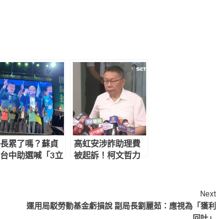
長累了嗎？蘇貞
高虹安涉詐助理費
台中助選喊「3立
被起訴！柯文哲力
全上」 議員候選
挺：絕對不會有貪
當場傻住
污企圖
Next
運用局駁勞動基金虧損說 副局長劉麗茹：應視為「獲利
回吐」