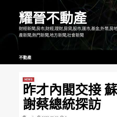
Skip
to
耀晉不動產
content
財經新聞,房市,財經,理財,房貸,股市,匯市,基金,外幣,房
產新聞,熱門新聞,地方新聞,社會新聞
不動產
NEWS
昨才內閣交接 
謝蔡總統探訪