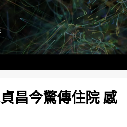
地
蘇貞昌今驚傳住院 感