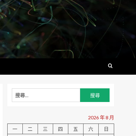
搜
尋
關
鍵
2026 年 8 月
字:
一
二
三
四
五
六
日