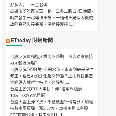
好多人」 車主發聲
高雄市苓雅區光華一路、三多二路口7日晚間7
時許發生一起連環車禍，一輛轎車疑似因機械
故障突然失控暴衝，沿途接連撞 […]
ETtoday 財經新聞
台股反彈量縮進入橫向盤整期 法人建議低接
ABF載板3族群
台股反彈回到4萬4千點水位，未來到底是良性
修正，或是AI泡沫化趨勢轉變？玉山科技島基
金經理人林哲宇指出，台股與 […]
台股主動式ETF大車拼！僅3檔單周漲逾
10% 00992A居冠
台股大盤上沖下洗，千點震盪行情常見，加權
指數本周反彈上漲2.57%，22檔主動式台股
ETF抗震追漲，其中有21 […]