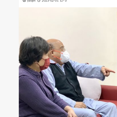
yaojin
2023-02-01
0