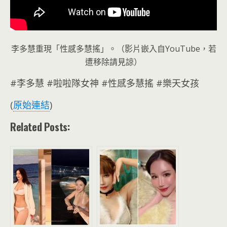
李多慧重現「性感多慧搖」。（影片嵌入自YouTube，若
遭移除請見諒）
#李多慧 #啦啦隊女神 #性感多慧搖 #樂天女孩
(
原始連結
)
Related Posts: