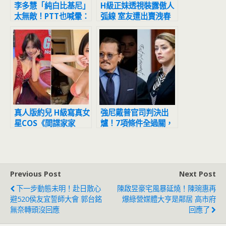
李多慧「純白比基尼」
H級正妹透視裝露傲人
太無敵！PTT也喊暈：
弧線 室友遭出賣洩春
腰身、大腿封頂
光
真人版約兒 H級寫真女
強尼戴普官司判決出
星COS《間諜家家
爐！7項條件全過關，
酒》洩渾圓曲線
安柏赫德面臨「天價賠
償」輸到脫褲
Previous Post
Next Post
下一步動態未明！赴日散心
陳啟昱豪宅風暴延燒！陳琬惠再
避520侯友宜誓師大會 郭台銘
爆綠營媒體大亨是鄰居 高市府
無奈轉頭沒回應
回應了