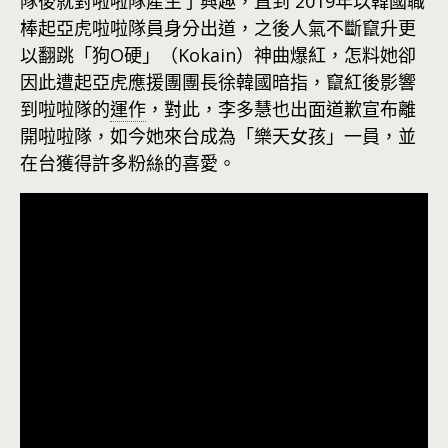
隊後就對啦啦隊產生了興趣，直到 2019年以韓國職
棒起亞虎啦啦隊員身分出道，之後人氣不斷竄升更
以翻跳「狗O硬」（Kokain）神曲爆紅，怎料她卻
因此遭起亞虎應援團團長徐韓國暗指，竄紅後影響
到啦啦隊的
運作
，對此，李多慧也出面道歉宣布離
開啦啦隊，如今她來台成為「樂天女孩」一員，並
在台獲得許多粉絲的喜愛。