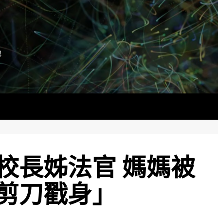
地
校長姊法官 媽媽被
剪刀戳身」