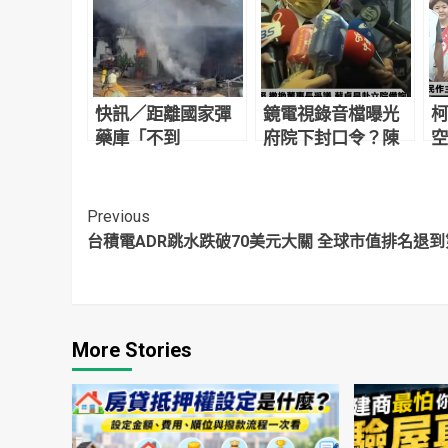
快訊／距離國家彈
鏡電視錄音檔曝光
柯
藥庫「不到
府院下封口令？陳
空
100m」！金門民間
耀祥回應了
明
彈藥公司大火 黑煙
了
狂竄「爆炸聲猛
Continue
Previous
響」
台積電ADR跳水跌破70美元大關 全球市值排名退到
Reading
More Stories