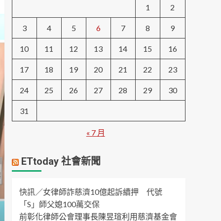
1
2
3
4
5
6
7
8
9
10
11
12
13
14
15
16
17
18
19
20
21
22
23
24
25
26
27
28
29
30
31
« 7 月
ETtoday 社會新聞
快訊／女律師詐慈濟10億起訴續押 代號
「S」師父媳100萬交保
前彰化律師公會理事長陳昱瑄利用慈濟基金會