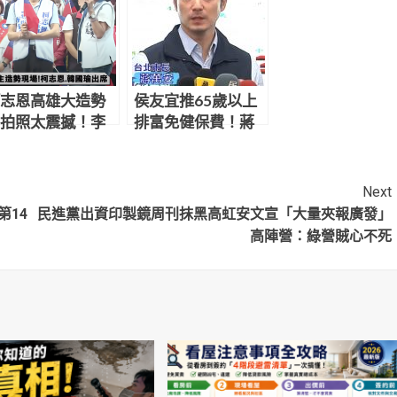
志恩高雄大造勢
侯友宜推65歲以上
拍照太震撼！李
排富免健保費！蔣
璇：很多人都醒
萬安按「讚」：這
是正確的方向
Next
第14
民進黨出資印製鏡周刊抹黑高虹安文宣「大量夾報廣發」
高陣營：綠營賊心不死