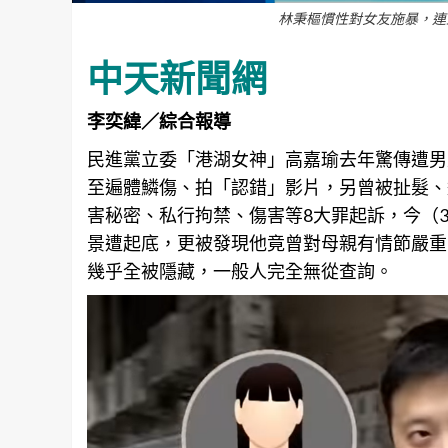
林秉樞慣性對女友施暴，連
中天新聞網
李奕緯／綜合報導
民進黨立委「港湖女神」高嘉瑜去年驚傳遭男
至遍體鱗傷、拍「認錯」影片，另曾被扯髮、
害秘密、私行拘禁、傷害等8大罪起訴，今（
景遭起底，更被發現他竟曾對母親有情節嚴重
幾乎全被隱藏，一般人完全無從查詢。