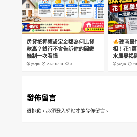
NEWS
NEWS
房貸抵押權設定金額為何比貸
建商最
款高？銀行不會告訴你的關鍵
相！花1
機制一次看懂
水風暴揭
yaojin
0
yaojin
2026-07-31
20
發佈留言
很抱歉，必須
登入
網站才能發佈留言。