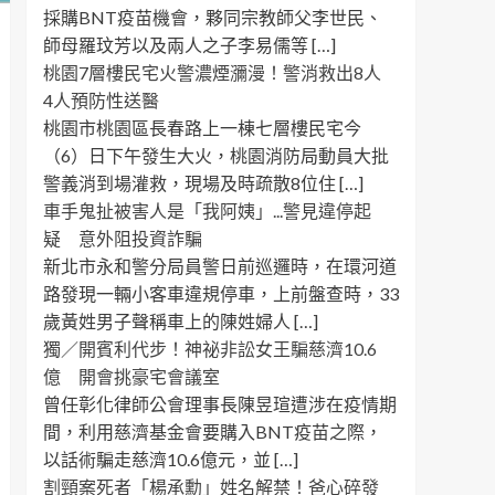
採購BNT疫苗機會，夥同宗教師父李世民、
師母羅玟芳以及兩人之子李易儒等 […]
桃園7層樓民宅火警濃煙瀰漫！警消救出8人
4人預防性送醫
桃園市桃園區長春路上一棟七層樓民宅今
（6）日下午發生大火，桃園消防局動員大批
警義消到場灌救，現場及時疏散8位住 […]
車手鬼扯被害人是「我阿姨」...警見違停起
疑 意外阻投資詐騙
新北市永和警分局員警日前巡邏時，在環河道
路發現一輛小客車違規停車，上前盤查時，33
歲黃姓男子聲稱車上的陳姓婦人 […]
獨／開賓利代步！神祕非訟女王騙慈濟10.6
億 開會挑豪宅會議室
曾任彰化律師公會理事長陳昱瑄遭涉在疫情期
間，利用慈濟基金會要購入BNT疫苗之際，
以話術騙走慈濟10.6億元，並 […]
割頸案死者「楊承勳」姓名解禁！爸心碎發