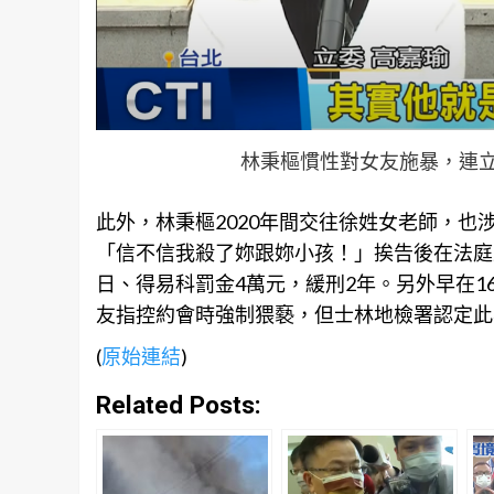
林秉樞慣性對女友施暴，連
此外，林秉樞2020年間交往徐姓女老師，
「信不信我殺了妳跟妳小孩！」挨告後在法庭
日、得易科罰金4萬元，緩刑2年。另外早在16
友指控約會時強制猥褻，但士林地檢署認定此
(
原始連結
)
Related Posts: