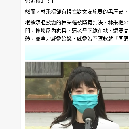
也追得到！」
然而，林秉樞卻有慣性對女友施暴的黑歷史，
根據媒體披露的林秉樞被隱藏判決，林秉樞20
門，摔壞屋內家具，逼老母下跪在地、還要高
體，並拿刀威脅給錢，威脅若不匯款就「同歸