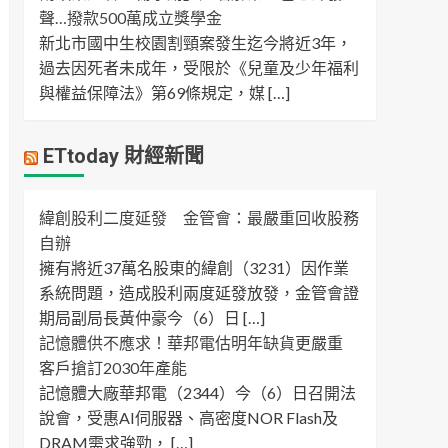
聲…撥款500萬成立獎學金
新北市國中生校園割頸案發生迄今將近3年，
過去因死者未成年，受限於《兒童及少年福利
與權益保障法》第69條規定，媒 […]
ETtoday 財經新聞
緯創股利二度延發 金管會：最嚴重回收股務
自辦
擁有將近37萬名股東的緯創（3231）因作業
系統問題，造成股利兩度延發放發，金管會證
期局副局長黃仲豪今（6）日 […]
記憶體供不應求！華邦電估明年缺貨更嚴重
客戶搶訂2030年產能
記憶體大廠華邦電（2344）今（6）日召開法
說會，受惠AI伺服器、高密度NOR Flash及
DRAM需求強勁， […]