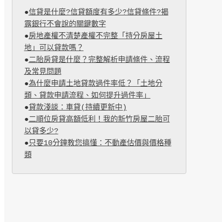
●
信貸是什麼?信貸額度有多少?信貸條件?揭
露銀行不會說的關鍵數字
●
房地產權不清楚產權不完整「持分房屋土
地」可以貸款嗎？
●
二胎房貸是什麼？完整解析申請條件、流程
及常見問題
●
為什麼申請土地貸款過件率低？「土地分
類、貸款申請流程、如何提升過件率」
●
貸款淺談：車貸(持續更新中)
●
二順位房貸高額低利！我的新竹房屋二胎可
以貸多少?
●
只要10分鐘教您搞懂：不動產估價與價格種
類