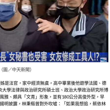
（圖／中天新聞）
胞姊是法官，家中經濟無虞，高中畢業後他遊學法國、德
央大學法律與政治研究所碩士班、政治大學政治研究所博
風雅、頗具「文青」形象，並有180公分高俊外型，早
揚明披露，林秉樞曾對外吹噓：「如果我想追，蔡依林