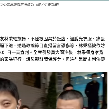
立委高嘉瑜都無法倖免（圖／中天新聞）
友林秉樞施暴，不僅被囚禁於飯店、逼脫光衣服、痛毆
逼下跪、透過政論節目直播留言恐嚇等，林秉樞被依妨
30）日一審宣判。全案引發莫大關注後，林秉樞身家背
的家暴犯行，讓母親聲請保護令，但這些黑歷史判決卻