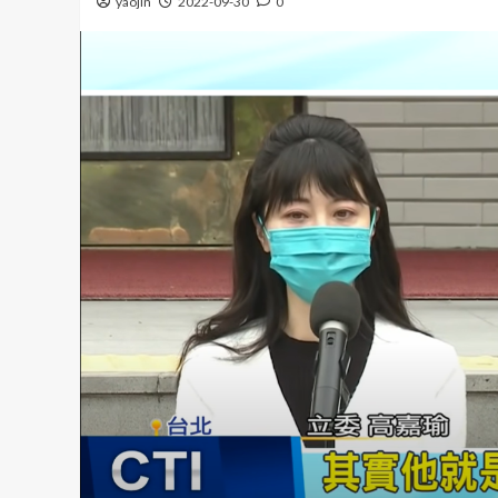
yaojin
2022-09-30
0