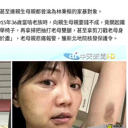
甚至連親生母親都曾淪為林秉樞的家暴對象。
15年36歲當啃老族時，向親生母親要錢不成，竟關起鐵
舉椅子，再拿掃把抽打老母雙腿，甚至拿剪刀戳老母身
於盡」，老母親悲痛報警，獲新北地院核發保護令。