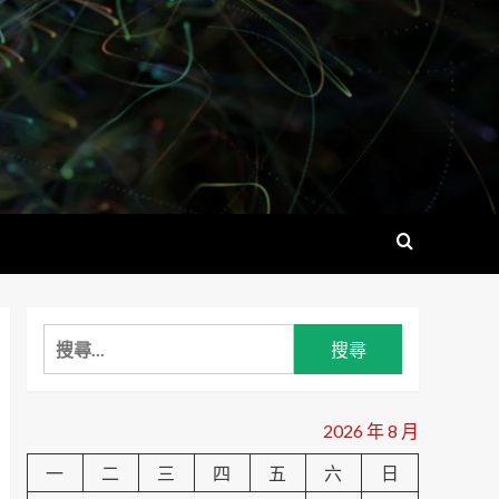
搜
尋
關
鍵
2026 年 8 月
字:
一
二
三
四
五
六
日