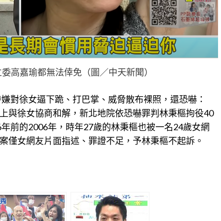
立委高嘉瑜都無法倖免（圖／中天新聞）
也涉嫌對徐女逼下跪、打巴掌、威脅散布裸照，還恐嚇：
上與徐女協商和解，新北地院依恐嚇罪判林秉樞拘役40
年前的2006年，時年27歲的林秉樞也被一名24歲女網
案僅女網友片面指述、罪證不足，予林秉樞不起訴。