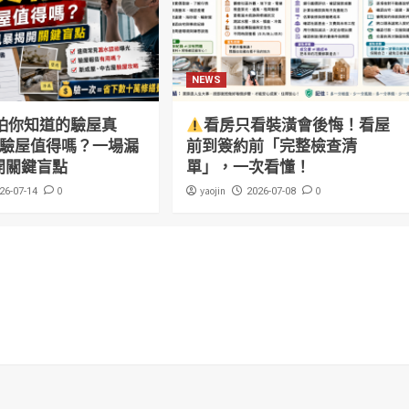
NEWS
怕你知道的驗屋真
看房只看裝潢會後悔！看屋
萬驗屋值得嗎？一場漏
前到簽約前「完整檢查清
開關鍵盲點
單」，一次看懂！
0
yaojin
0
26-07-14
2026-07-08