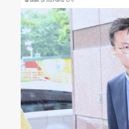
yaojin
2023-06-02
0