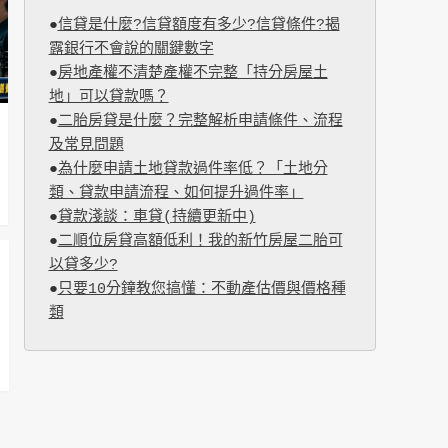
●
信貸是什麼?信貸額度有多少?信貸條件?揭
露銀行不會說的關鍵數字
●
房地產權不清楚產權不完整「持分房屋土
地」可以貸款嗎？
●
二胎房貸是什麼？完整解析申請條件、流程
及常見問題
●
為什麼申請土地貸款過件率低？「土地分
類、貸款申請流程、如何提升過件率」
●
貸款淺談：車貸(持續更新中)
●
二順位房貸高額低利！我的新竹房屋二胎可
以貸多少?
●
只要10分鐘教您搞懂：不動產估價與價格種
類