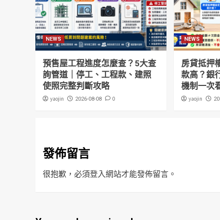
NEWS
NEWS
預售屋工程進度怎麼查？5大查
房貸抵押
詢管道｜停工、工程款、建照
款高？銀
使照完整判斷攻略
機制一次
yaojin
0
yaojin
2026-08-08
20
發佈留言
很抱歉，必須
登入
網站才能發佈留言。