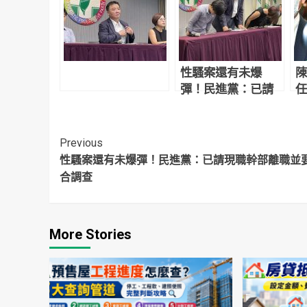
性騷案還有未爆
陳
彈！民進黨：已請
任
現職幹部離職並要
速
求配合調查
Continue
Previous
性騷案還有未爆彈！民進黨：已請現職幹部離職並
Reading
合調查
More Stories