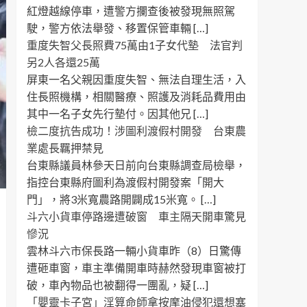
紅燈越線停車，遭警方攔查後被發現無照駕
駛，警方依法舉發、移置保管車輛 […]
重度失智父長照費75萬由1子女代墊 法官判
另2人各還25萬
屏東一名父親因重度失智、無法自理生活，入
住長照機構，相關醫療、照護及消耗品費用由
其中一名子女先行墊付。因其他兄 […]
檢二度抗告成功！涉圖利渡假村開發 台東農
業處長羈押禁見
台東縣議員林參天日前向台東縣調查局檢舉，
指控台東縣府圖利為渡假村開發案「開大
門」，將3米寬農路開闢成15米寬。 […]
斗六小貨車停路邊遭破窗 車主隔天開車驚見
慘況
雲林斗六市保長路一輛小貨車昨（8）日驚傳
遭砸車窗，車主準備開車時赫然發現車窗被打
破，車內物品也被翻得一團亂，疑 […]
「嬰靈卡子宮」淫算命師拿按摩油侵犯還想塞