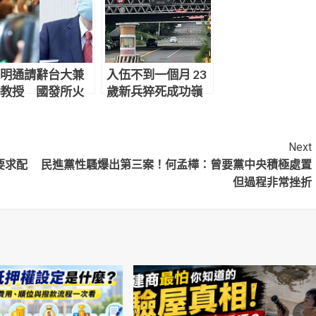
明通請辭台大兼
入伍不到一個月 23
教授 國發所火
歲新兵猝死成功嶺
撤下官網資料
Next
要求配
民進黨性騷爆出第三案！何孟樺：曾要黨中央積極處置
但過程非常挫折