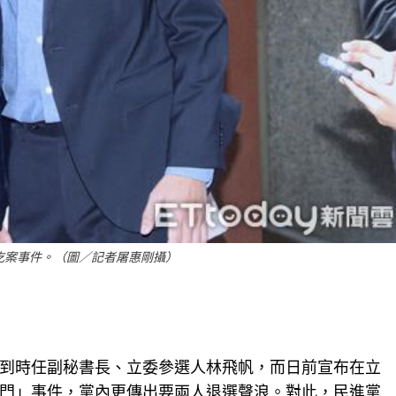
吃案事件。（圖／記者屠惠剛攝）
到時任副秘書長、立委參選人林飛帆，而日前宣布在立
門」事件，黨內更傳出要兩人退選聲浪。對此，民進黨