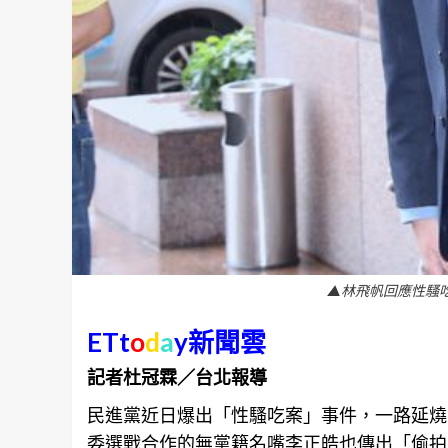
▲林飛帆回應性騷
ETt
o
d
a
y新聞雲
記者杜冠霖／台北報導
民進黨近日爆出「性騷吃案」事件，一路延燒
委選戰合作的無黨籍名嘴李正皓也傳出「偷拍