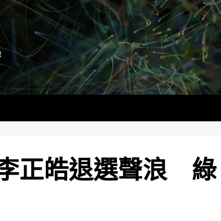
地
李正皓退選聲浪 綠