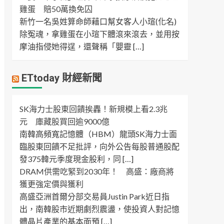
雞蛋 賠50萬換免囚
新竹一名吳姓算命師藉口幫女客人小瑄(化名)
除冤魂，拿雞蛋在小瑄下體滾來滾去，並用按
摩油指侵她得逞，還聲稱「嬰靈 […]
ETtoday 財經新聞
SK海力士股東回饋挨轟！新規模上看2.3兆
元 庫藏股買回逾9000億
南韓高頻寬記憶體（HBM）龍頭SK海力士面
臨股東回饋不足批評，向外公告每股普通股配
發375韓元季度現金股利，同 […]
DRAM供需吃緊到2030年！ 高盛：廠商將
獲更強定價與獲利
高盛亞洲首爾分部交易員Justin Park近日指
出，南韓股市近期劇烈震盪，使投資人對記憶
體晶片產業的基本面預 […]