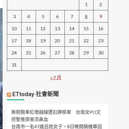
1
2
3
4
5
6
7
8
9
10
11
12
13
14
15
16
17
18
19
20
21
22
23
24
25
26
27
28
29
30
31
« 7 月
ETtoday 社會新聞
無照騎車紅燈越線遭扣牌移車 台南女PO文
控警推擠害流鼻血
台南市一名47歲呂姓女子，8日晚間騎機車因