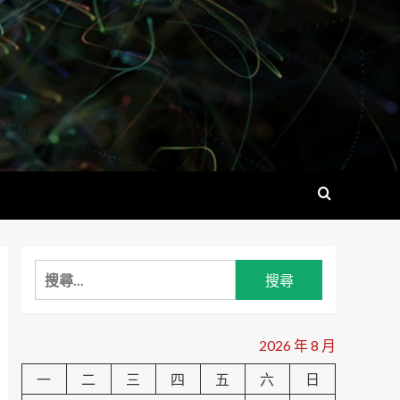
搜
尋
關
鍵
2026 年 8 月
字:
一
二
三
四
五
六
日