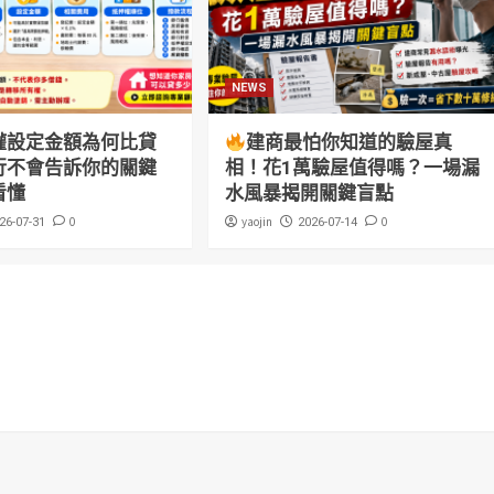
NEWS
權設定金額為何比貸
建商最怕你知道的驗屋真
行不會告訴你的關鍵
相！花1萬驗屋值得嗎？一場漏
看懂
水風暴揭開關鍵盲點
0
yaojin
0
26-07-31
2026-07-14