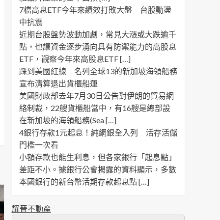
7檔高息ETF今年來績效打敗大盤 台股動盪
中抗震
近期台股盤勢波動加劇，常見大漲或大跌逾千
點，也讓資金逐步湧向具有防禦能力的高股息
ETF，觀察今年來高股息ETF […]
踩到美國紅線 名列全球13的新加坡海領船務
宣布清算退出貨櫃船運
美國財政部去年7月30日公告對伊朗的貿易網
絡制裁，22艘貨櫃船當中，有16艘是總部設
在新加坡的海領船務(Sea […]
4銀行存款1元起息！純網銀全入列 活存活儲
門檻一次看
小額存款也能生利息，但各家銀行「起息點」
差距不小。據銀行公會揭露的資料顯示，多數
本國銀行的新台幣活期存款起息點 […]
耀晉不動產